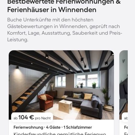
Bestbewertete Ferienwohnungen &
Ferienhäuser in Winnenden
Buche Unterkünfte mit den höchsten
Gästebewertungen in Winnenden, geprüft nach
Komfort, Lage, Ausstattung, Sauberkeit und Preis-
Leistung.
104 €
6
ab
pro Nacht
ab
Ferienwohnung ∙ 4 Gäste ∙ 1 Schlafzimmer
Ferie
Kinderfreundliche gemütliche Ferienwohnung | Hunde erlaubt