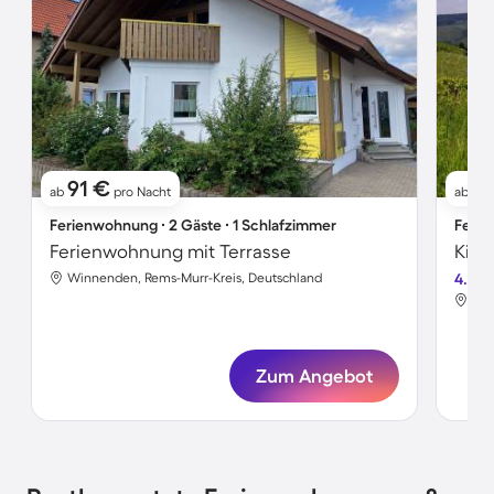
91 €
3
ab
pro Nacht
ab
Ferienwohnung ∙ 2 Gäste ∙ 1 Schlafzimmer
Ferie
Ferienwohnung mit Terrasse
Kind
Winnenden, Rems-Murr-Kreis, Deutschland
4.8
Win
Zum Angebot