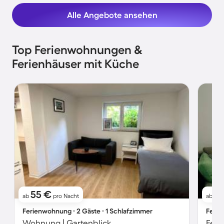
Alle Angebote ansehen
Top Ferienwohnungen &
Ferienhäuser mit Küche
55 €
6
ab
pro Nacht
ab
Ferienwohnung ∙ 2 Gäste ∙ 1 Schlafzimmer
Ferie
Wohnung | Gartenblick
Feri