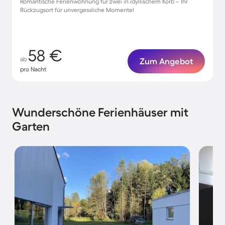
Romantische Ferienwohnung für zwei in idyllischem Korb – Ihr
Rückzugsort für unvergessliche Momente!
58 €
ab
Zum Angebot
pro Nacht
Wunderschöne Ferienhäuser mit
Garten