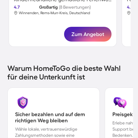
4.7
Großartig
(8 Bewertungen)
4.5
Winnenden, Rems-Murr-Kreis, Deutschland
Win
Zum Angebot
Warum HomeToGo die beste Wahl
für deine Unterkunft ist
Sicher bezahlen und auf dem
Preisgekr
richtigen Weg bleiben
Erlebe nahtl
Wähle lokale, vertrauenswürdige
Support bei 
Zahlungsmethoden sowie eine
Bedenken.