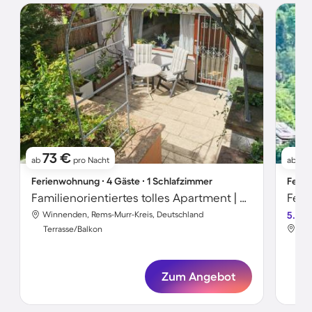
73 €
4
ab
pro Nacht
ab
Ferienwohnung ∙ 4 Gäste ∙ 1 Schlafzimmer
Ferie
Familienorientiertes tolles Apartment | Gartenblick
Feri
Winnenden, Rems-Murr-Kreis, Deutschland
5.0
Win
Terrasse/Balkon
Ter
Zum Angebot