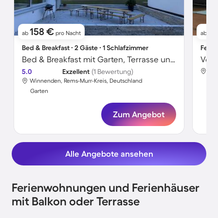
158 €
1
ab
pro Nacht
ab
Bed & Breakfast ∙ 2 Gäste ∙ 1 Schlafzimmer
Ferie
Bed & Breakfast mit Garten, Terrasse und Grill | Gartenblick
5.0
Exzellent
(1 Bewertung)
Win
Winnenden, Rems-Murr-Kreis, Deutschland
Gar
Garten
Zum Angebot
Alle Angebote ansehen
Ferienwohnungen und Ferienhäuser
mit Balkon oder Terrasse