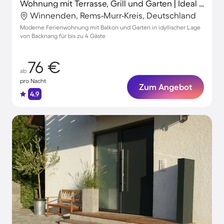
Wohnung mit Terrasse, Grill und Garten | Ideal für Homeoffice
Winnenden, Rems-Murr-Kreis, Deutschland
Moderne Ferienwohnung mit Balkon und Garten in idyllischer Lage
von Backnang für bis zu 4 Gäste
76 €
ab
pro Nacht
Zum Angebot
4.9