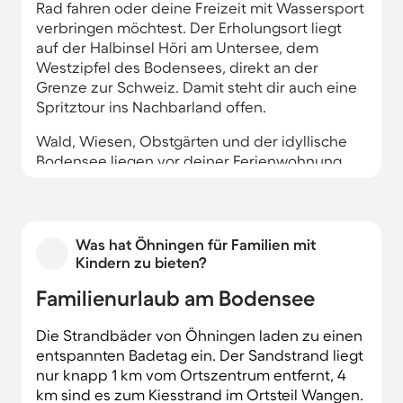
Rad fahren oder deine Freizeit mit Wassersport
verbringen möchtest. Der Erholungsort liegt
auf der Halbinsel Höri am Untersee, dem
Westzipfel des Bodensees, direkt an der
Grenze zur Schweiz. Damit steht dir auch eine
Spritztour ins Nachbarland offen.
Wald, Wiesen, Obstgärten und der idyllische
Bodensee liegen vor deiner Ferienwohnung.
Du blickst auf den zierlichen Zwiebelturm des
ehemaligen Chorherrenstifts oder den
wuchtigen Spitzturm der romanischen
Klosterkirche von Schienen und wohnst
Was hat Öhningen für Familien mit
zwischen malerischen Fachwerkhäusern. Auch
Kindern zu bieten?
prähistorische Pfahlbauten kannst du von
Familienurlaub am Bodensee
deinem Ferienhaus in Öhningen aus besuchen.
Die Strandbäder von Öhningen laden zu einen
entspannten Badetag ein. Der Sandstrand liegt
nur knapp 1 km vom Ortszentrum entfernt, 4
km sind es zum Kiesstrand im Ortsteil Wangen.