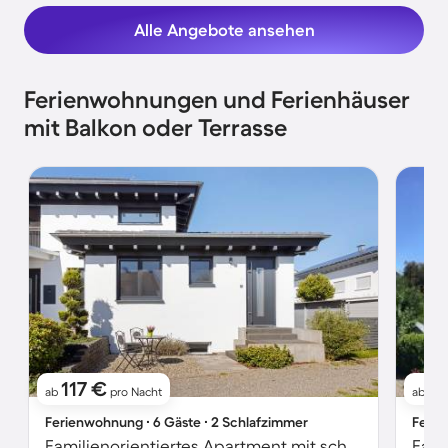
Alle Angebote ansehen
Ferienwohnungen und Ferienhäuser
mit Balkon oder Terrasse
117 €
21
ab
pro Nacht
ab
Ferienwohnung ∙ 6 Gäste ∙ 2 Schlafzimmer
Ferie
Familienorientiertes Apartment mit schnellem Internet, Grill und Terrasse | Gartenblick