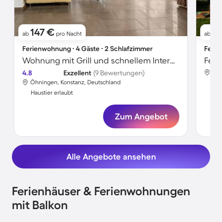
147 €
2
ab
pro Nacht
ab
Ferienwohnung ∙ 4 Gäste ∙ 2 Schlafzimmer
Ferie
Wohnung mit Grill und schnellem Internet | Seeblick | Haustierfreundlich
Feri
4.8
Exzellent
(9 Bewertungen)
Öhn
Öhningen, Konstanz, Deutschland
Hau
Haustier erlaubt
Zum Angebot
Alle Angebote ansehen
Ferienhäuser & Ferienwohnungen
mit Balkon