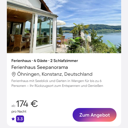
Ferienhaus ∙ 4 Gäste ∙ 2 Schlafzimmer
Ferienhaus Seepanorama
Öhningen, Konstanz, Deutschland
Ferienhaus mit Seeblick und Garten in Wangen für bis zu 6
Personen – Ihr Rückzugsort zum Entspannen und Genießen
174 €
ab
pro Nacht
Zum Angebot
3.3