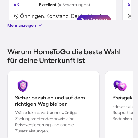
4.9
Exzellent
(4 Bewertungen)
4.8
Öhningen, Konstanz, Deutschland
Ö
Zum Angebot
Mehr anzeigen
Warum HomeToGo die beste Wahl
für deine Unterkunft ist
Sicher bezahlen und auf dem
Preisgekr
richtigen Weg bleiben
Erlebe nahtl
Wähle lokale, vertrauenswürdige
Support bei 
Zahlungsmethoden sowie eine
Bedenken.
Reiseversicherung und andere
Zusatzleistungen.