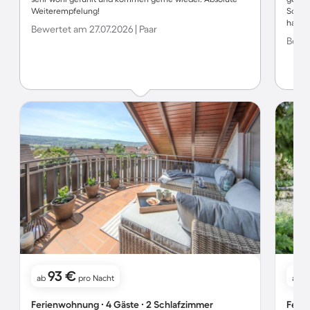
Weiterempfelung!
Sonnen
haben 
Bewertet am 27.07.2026 | Paar
Bewer
93 €
ab
pro Nacht
ab
Ferienwohnung ∙ 4 Gäste ∙ 2 Schlafzimmer
Ferie