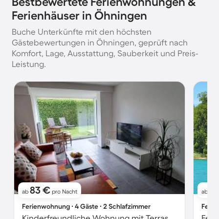
Bestbewertete Ferienwohnungen &
Ferienhäuser in Öhningen
Buche Unterkünfte mit den höchsten
Gästebewertungen in Öhningen, geprüft nach
Komfort, Lage, Ausstattung, Sauberkeit und Preis-
Leistung.
83 €
4
ab
pro Nacht
ab
Ferienwohnung ∙ 4 Gäste ∙ 2 Schlafzimmer
Ferie
Kinderfreundliche Wohnung mit Terrasse und Garten | Bergblick | Ideal für Homeoffice