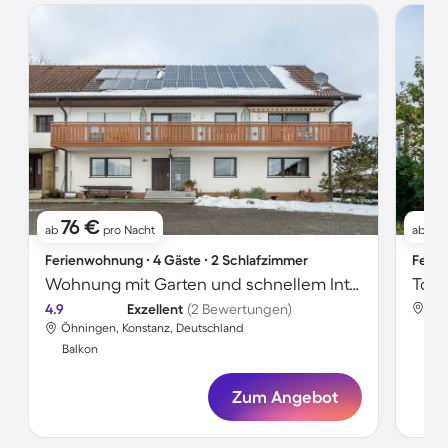
76 €
9
ab
pro Nacht
ab
Ferienwohnung ∙ 4 Gäste ∙ 2 Schlafzimmer
Ferie
Wohnung mit Garten und schnellem Internet | Gartenblick
4.9
Exzellent
(2 Bewertungen)
Öhn
Öhningen, Konstanz, Deutschland
Bal
Balkon
Zum Angebot