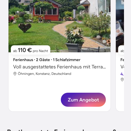
110 €
4
ab
pro Nacht
ab
Ferienhaus ∙ 2 Gäste ∙ 1 Schlafzimmer
Ferie
Voll ausgestattetes Ferienhaus mit Terrasse und Garten
Voll
Öhningen, Konstanz, Deutschland
4.5
Öhn
Zum Angebot