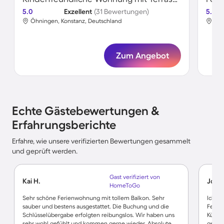
5.0
Exzellent
(31 Bewertungen)
5.0
Öhningen, Konstanz, Deutschland
Öhn
Zum Angebot
Echte Gästebewertungen &
Erfahrungsberichte
Erfahre, wie unsere verifizierten Bewertungen gesammelt
und geprüft werden.
Gast verifiziert von
Kai H.
Josef
HomeToGo
Sehr schöne Ferienwohnung mit tollem Balkon. Sehr
Ich ha
sauber und bestens ausgestattet. Die Buchung und die
Ferie
Schlüsselübergabe erfolgten reibungslos. Wir haben uns
Küche
sehr wohl gefühlt und kommen gerne wieder. Absolute
gesam