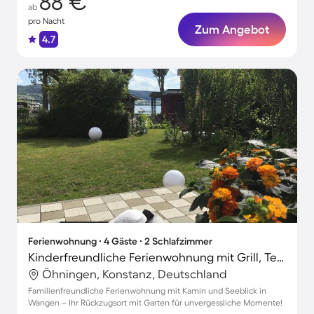
88 €
ab
pro Nacht
Zum Angebot
4.7
Ferienwohnung ∙ 4 Gäste ∙ 2 Schlafzimmer
Kinderfreundliche Ferienwohnung mit Grill, Terrasse und Garten | Naturblick
Öhningen, Konstanz, Deutschland
Familienfreundliche Ferienwohnung mit Kamin und Seeblick in
Wangen – Ihr Rückzugsort mit Garten für unvergessliche Momente!