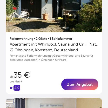
Ferienwohnung ∙ 2 Gäste ∙ 1 Schlafzimmer
Apartment mit Whirlpool, Sauna und Grill | Naturblick
Öhningen, Konstanz, Deutschland
Romantische Ferienwohnung mit Gartenwhirlpool und Sauna für
erholsame Auszeiten in Öhningen für Paare
35 €
ab
pro Nacht
Zum Angebot
4.0