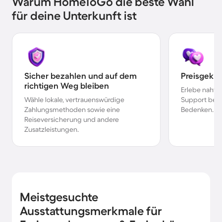
Warum HomeToGo die beste Wahl
für deine Unterkunft ist
Sicher bezahlen und auf dem
Preisgekr
richtigen Weg bleiben
Erlebe nahtl
Wähle lokale, vertrauenswürdige
Support bei 
Zahlungsmethoden sowie eine
Bedenken.
Reiseversicherung und andere
Zusatzleistungen.
Meistgesuchte
Ausstattungsmerkmale für