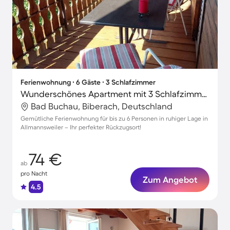
Ferienwohnung ∙ 6 Gäste ∙ 3 Schlafzimmer
Wunderschönes Apartment mit 3 Schlafzimmern für 6 Personen
Bad Buchau, Biberach, Deutschland
Gemütliche Ferienwohnung für bis zu 6 Personen in ruhiger Lage in
Allmannsweiler – Ihr perfekter Rückzugsort!
74 €
ab
pro Nacht
Zum Angebot
4.5