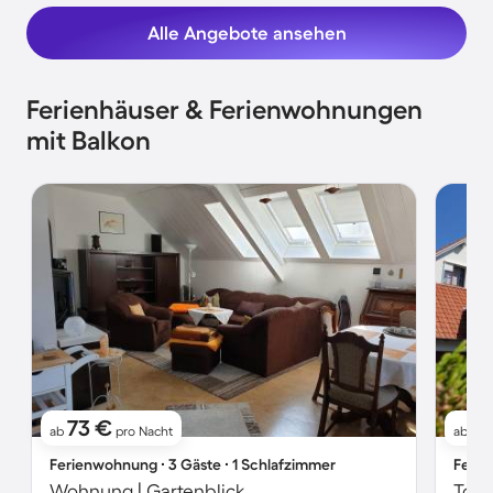
Alle Angebote ansehen
Ferienhäuser & Ferienwohnungen
mit Balkon
73 €
8
ab
pro Nacht
ab
Ferienwohnung ∙ 3 Gäste ∙ 1 Schlafzimmer
Ferie
Wohnung | Gartenblick