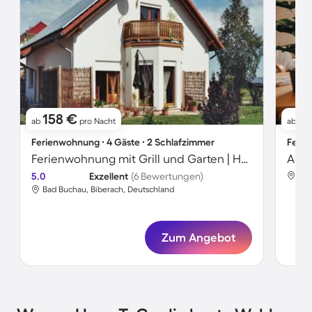
158 €
6
ab
pro Nacht
ab
Ferienwohnung ∙ 4 Gäste ∙ 2 Schlafzimmer
Ferie
Ferienwohnung mit Grill und Garten | Hunde erlaubt
5.0
Exzellent
(6 Bewertungen)
Bad
Bad Buchau, Biberach, Deutschland
Zum Angebot