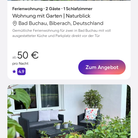
Ferienwohnung ∙ 2 Gäste ∙ 1 Schlafzimmer
Wohnung mit Garten | Naturblick
Bad Buchau, Biberach, Deutschland
Gemütliche Ferienwohnung für zwei in Bad Buchau mit voll
ausgestatteter Küche und Parkplatz direkt vor der Tür
50 €
ab
pro Nacht
Zum Angebot
4.9