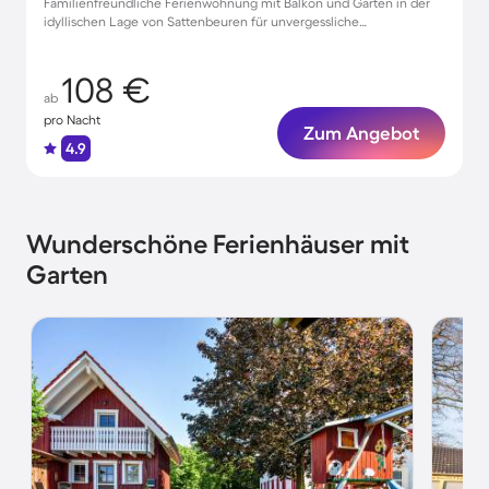
Familienfreundliche Ferienwohnung mit Balkon und Garten in der
idyllischen Lage von Sattenbeuren für unvergessliche
Urlaubsmomente
108 €
ab
pro Nacht
Zum Angebot
4.9
Wunderschöne Ferienhäuser mit
Garten