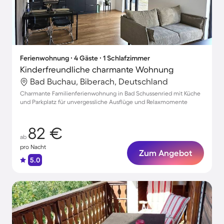
Ferienwohnung ∙ 4 Gäste ∙ 1 Schlafzimmer
Kinderfreundliche charmante Wohnung
Bad Buchau, Biberach, Deutschland
Charmante Familienferienwohnung in Bad Schussenried mit Küche
und Parkplatz für unvergessliche Ausflüge und Relaxmomente
82 €
ab
pro Nacht
Zum Angebot
5.0