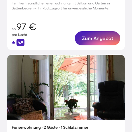
Familienfreundliche Ferienwohnung mit Balkon und Garten in
Sattenbeuren – Ihr Rückzugsort für unvergessliche Momente!
97 €
ab
pro Nacht
Zum Angebot
4.9
Ferienwohnung ∙ 2 Gäste ∙ 1 Schlafzimmer