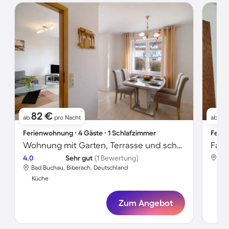
82 €
1
ab
pro Nacht
ab
Ferienwohnung ∙ 4 Gäste ∙ 1 Schlafzimmer
Ferie
Wohnung mit Garten, Terrasse und schnellem Internet | Gartenblick | Ideal für Homeoffice
4.0
Sehr gut
(1 Bewertung)
Bad
Bad Buchau, Biberach, Deutschland
Kü
Küche
Zum Angebot