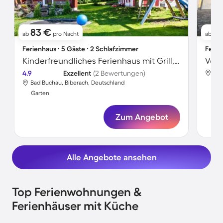
83 €
9
ab
pro Nacht
ab
Ferienhaus ∙ 5 Gäste ∙ 2 Schlafzimmer
Ferie
Kinderfreundliches Ferienhaus mit Grill, Terrasse und Garten | Gartenblick
4.9
Exzellent
(2 Bewertungen)
Bad
Bad Buchau, Biberach, Deutschland
Gar
Garten
Zum Angebot
Alle Angebote ansehen
Top Ferienwohnungen &
Ferienhäuser mit Küche