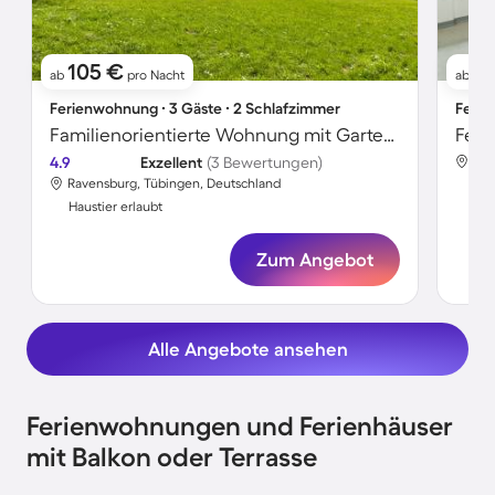
105 €
1
ab
pro Nacht
ab
Ferienwohnung ∙ 3 Gäste ∙ 2 Schlafzimmer
Ferie
Familienorientierte Wohnung mit Garten, Terrasse und Grill | Gartenblick | Haustiere sind willkommen
4.9
Exzellent
(3 Bewertungen)
Rav
Ravensburg, Tübingen, Deutschland
Hau
Haustier erlaubt
Zum Angebot
Alle Angebote ansehen
Ferienwohnungen und Ferienhäuser
mit Balkon oder Terrasse