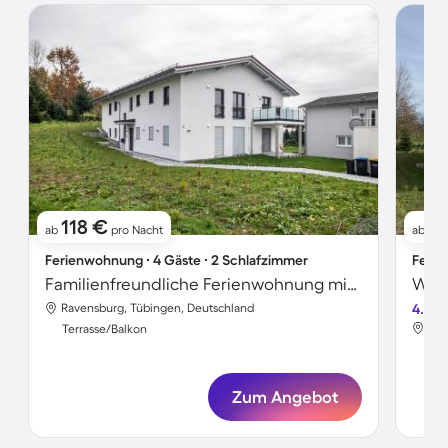
118 €
1
ab
pro Nacht
ab
Ferienwohnung ∙ 4 Gäste ∙ 2 Schlafzimmer
Ferie
Familienfreundliche Ferienwohnung mit schnellem Internet | Gartenblick
Wohn
Ravensburg, Tübingen, Deutschland
4.8
Rav
Terrasse/Balkon
Ter
Zum Angebot