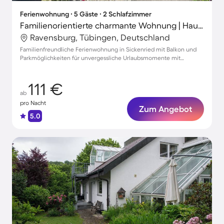
Ferienwohnung ∙ 5 Gäste ∙ 2 Schlafzimmer
Familienorientierte charmante Wohnung | Haustierfreundlich
Ravensburg, Tübingen, Deutschland
Familienfreundliche Ferienwohnung in Sickenried mit Balkon und
Parkmöglichkeiten für unvergessliche Urlaubsmomente mit
Haustieren
111 €
ab
pro Nacht
Zum Angebot
5.0