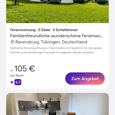
Ferienwohnung ∙ 3 Gäste ∙ 2 Schlafzimmer
Familienfreundliche wunderschöne Ferienwohnung mit Garten, Grill und Terrasse | Haustiere sind willkommen
Ravensburg, Tübingen, Deutschland
Idyllische Ferienwohnung in Gornhofen mit Seeblick für die ganze
Familie und vierbeinige Freunde im eigenen Garten erleben
105 €
ab
pro Nacht
Zum Angebot
4.7