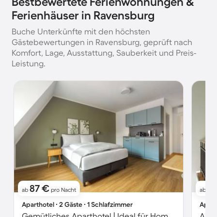
Bestbewertete Ferienwohnungen &
Ferienhäuser in Ravensburg
Buche Unterkünfte mit den höchsten
Gästebewertungen in Ravensburg, geprüft nach
Komfort, Lage, Ausstattung, Sauberkeit und Preis-
Leistung.
87 €
11
ab
pro Nacht
ab
Aparthotel ∙ 2 Gäste ∙ 1 Schlafzimmer
Apart
Gemütliches Aparthotel | Ideal für Homeoffice
Apar