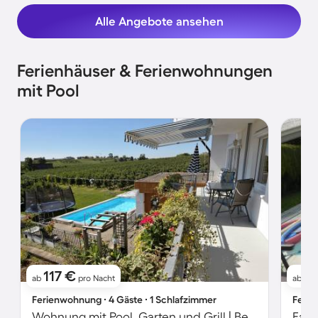
Alle Angebote ansehen
Ferienhäuser & Ferienwohnungen
mit Pool
117 €
1
ab
pro Nacht
ab
Ferienwohnung ∙ 4 Gäste ∙ 1 Schlafzimmer
Ferie
Wohnung mit Pool, Garten und Grill | Bergblick