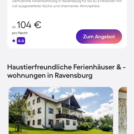
Gemütliche Ferienwohnung in Ravensburg für bis zu 6 Personen mit
voll ausgestatteter Küche und charmanter Atmosphäre
104 €
ab
pro Nacht
Zum Angebot
4.4
Haustierfreundliche Ferienhäuser & -
wohnungen in Ravensburg