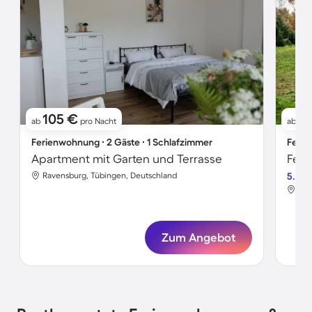
105 €
11
ab
pro Nacht
ab
Ferienwohnung ∙ 2 Gäste ∙ 1 Schlafzimmer
Ferie
Apartment mit Garten und Terrasse
Feri
Ravensburg, Tübingen, Deutschland
5.0
Rav
Zum Angebot