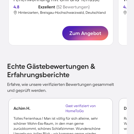
4.8
Exzellent
(52 Bewertungen)
4.7
Hinterzarten, Breisgau-Hochschwarzwald, Deutschland
Hin
Zum Angebot
Echte Gästebewertungen &
Erfahrungsberichte
Erfahre, wie unsere verifizierten Bewertungen gesammelt
und geprüft werden.
Gast verifiziert von
Achim H.
Debo
HomeToGo
Tolles Ferienhaus ! Man ist völlig für sich alleine, sehr
Ruhig
schöner Wohn-Ess-Raum, in den man gerne
Wande
zurückkommt, schönes Schlafzimmer. Wunderschöne
wohlg
Umgebung, toller Blick - wir kommen gerne wieder.