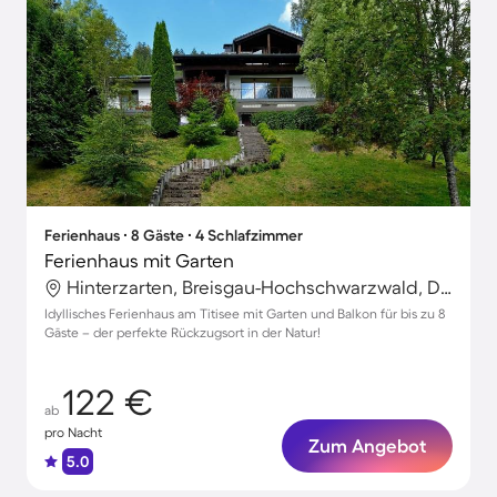
Ferienhaus ∙ 8 Gäste ∙ 4 Schlafzimmer
Ferienhaus mit Garten
Hinterzarten, Breisgau-Hochschwarzwald, Deutschland
Idyllisches Ferienhaus am Titisee mit Garten und Balkon für bis zu 8
Gäste – der perfekte Rückzugsort in der Natur!
122 €
ab
pro Nacht
Zum Angebot
5.0