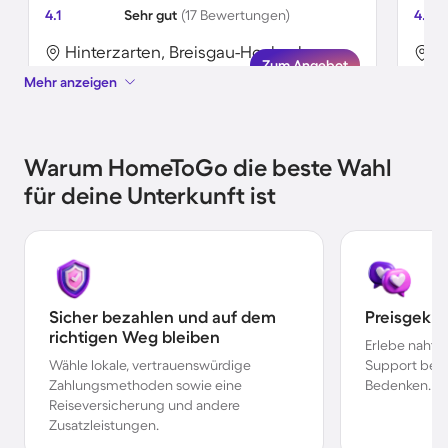
4.1
Sehr gut
(17 Bewertungen)
4.7
Hinterzarten, Breisgau-Hochschwarzwald, Deutschland
Zum Angebot
Mehr anzeigen
Warum HomeToGo die beste Wahl
für deine Unterkunft ist
Sicher bezahlen und auf dem
Preisgekr
richtigen Weg bleiben
Erlebe nahtl
Wähle lokale, vertrauenswürdige
Support bei 
Zahlungsmethoden sowie eine
Bedenken.
Reiseversicherung und andere
Zusatzleistungen.