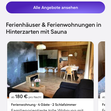
Alle Angebote ansehen
Ferienhäuser & Ferienwohnungen in
Hinterzarten mit Sauna
180 €
2
ab
pro Nacht
ab
Ferienwohnung ∙ 4 Gäste ∙ 2 Schlafzimmer
Ferie
Familienorientierte tolle Wohnung mit Grill, schnellem Internet und Garten | Gartenblick | Ideal für Homeoffice