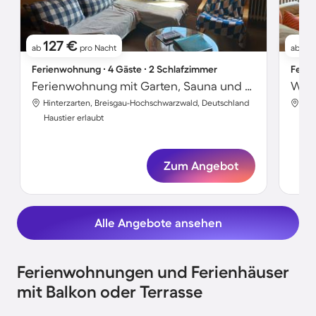
127 €
2
ab
pro Nacht
ab
Ferienwohnung ∙ 4 Gäste ∙ 2 Schlafzimmer
Ferie
Ferienwohnung mit Garten, Sauna und Grill | Panoramablick
Hinterzarten, Breisgau-Hochschwarzwald, Deutschland
Hin
Haustier erlaubt
Hau
Zum Angebot
Alle Angebote ansehen
Ferienwohnungen und Ferienhäuser
mit Balkon oder Terrasse