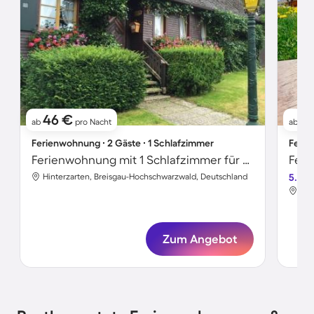
46 €
11
ab
pro Nacht
ab
Ferienwohnung ∙ 2 Gäste ∙ 1 Schlafzimmer
Ferie
Ferienwohnung mit 1 Schlafzimmer für 2 Personen
Hinterzarten, Breisgau-Hochschwarzwald, Deutschland
5.0
Hin
Zum Angebot