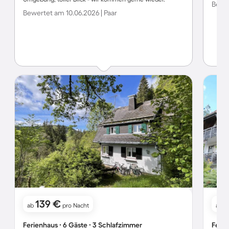
Bewer
Bewertet am 10.06.2026 | Paar
139 €
ab
pro Nacht
ab
Ferienhaus ∙ 6 Gäste ∙ 3 Schlafzimmer
Ferie