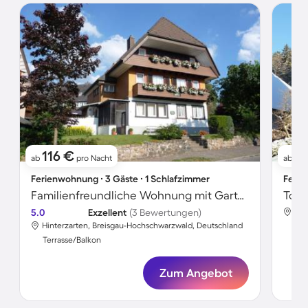
116 €
18
ab
pro Nacht
ab
Ferienwohnung ∙ 3 Gäste ∙ 1 Schlafzimmer
Ferie
Familienfreundliche Wohnung mit Garten und schnellem Internet | Gartenblick | Perfekt für die Arbeit von Zuhause
5.0
Exzellent
(3 Bewertungen)
Hin
Hinterzarten, Breisgau-Hochschwarzwald, Deutschland
Ter
Terrasse/Balkon
Zum Angebot