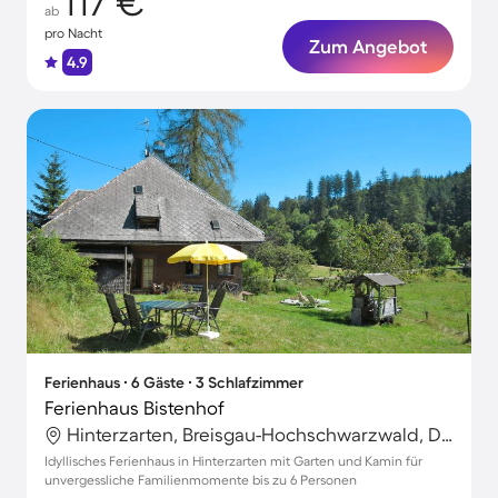
117 €
ab
pro Nacht
Zum Angebot
4.9
Ferienhaus ∙ 6 Gäste ∙ 3 Schlafzimmer
Ferienhaus Bistenhof
Hinterzarten, Breisgau-Hochschwarzwald, Deutschland
Idyllisches Ferienhaus in Hinterzarten mit Garten und Kamin für
unvergessliche Familienmomente bis zu 6 Personen