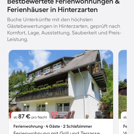
Bestbewertete Ferienwohnungen &
Ferienhäuser in Hinterzarten
Buche Unterkünfte mit den höchsten
Gästebewertungen in Hinterzarten, geprüft nach
Komfort, Lage, Ausstattung, Sauberkeit und Preis-
Leistung.
87 €
8
ab
pro Nacht
ab
Ferienwohnung ∙ 4 Gäste ∙ 2 Schlafzimmer
Ferie
Ferienwohnung mit Grill und Terrasse
Wohn