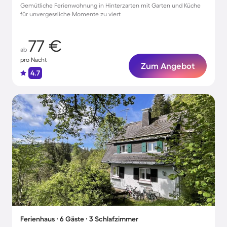
Gemütliche Ferienwohnung in Hinterzarten mit Garten und Küche
für unvergessliche Momente zu viert
77 €
ab
pro Nacht
Zum Angebot
4.7
Ferienhaus ∙ 6 Gäste ∙ 3 Schlafzimmer