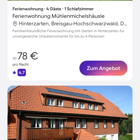
Ferienwohnung ∙ 4 Gäste ∙ 1 Schlafzimmer
Ferienwohnung Mühlenmichelshäusle
Hinterzarten, Breisgau-Hochschwarzwald, Deutschland
Familienfreundliche Ferienwohnung mit Garten in Hinterzarten für
unvergessliche Urlaubsmomente für bis zu 4 Personen
78 €
ab
pro Nacht
Zum Angebot
4.7