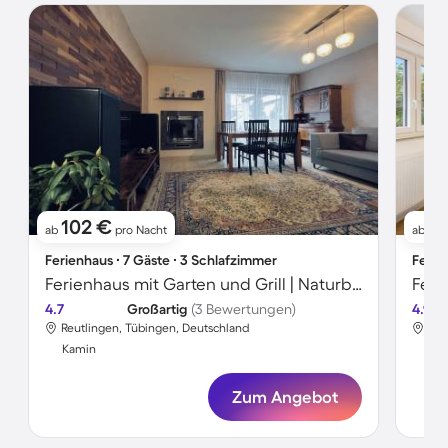
102 €
9
ab
pro Nacht
ab
Ferienhaus ∙ 7 Gäste ∙ 3 Schlafzimmer
Ferie
Ferienhaus mit Garten und Grill | Naturblick
4.7
Großartig
(3 Bewertungen)
4.9
Reutlingen, Tübingen, Deutschland
Reu
Kamin
Ka
Zum Angebot