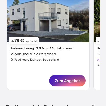
78 €
7
ab
pro Nacht
ab
Ferienwohnung ∙ 2 Gäste ∙ 1 Schlafzimmer
Ferie
Wohnung für 2 Personen
Reutlingen, Tübingen, Deutschland
5.0
Reu
Zum Angebot