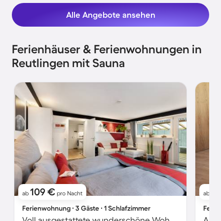
Alle Angebote ansehen
Ferienhäuser & Ferienwohnungen in
Reutlingen mit Sauna
109 €
5
ab
pro Nacht
ab
Ferienwohnung ∙ 3 Gäste ∙ 1 Schlafzimmer
Ferie
Voll ausgestattete wunderschöne Wohnung mit schnellem Internet, Garten und Grill | Bergblick | Ideal für Homeoffice | Haustiere erlaubt