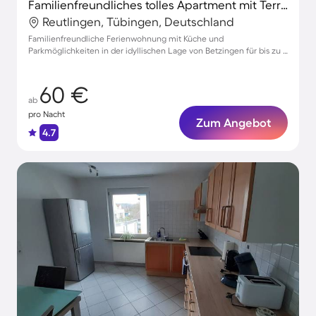
Familienfreundliches tolles Apartment mit Terrasse | Perfekt für die Arbeit von Zuhause
Reutlingen, Tübingen, Deutschland
Familienfreundliche Ferienwohnung mit Küche und
Parkmöglichkeiten in der idyllischen Lage von Betzingen für bis zu 4
Gäste
60 €
ab
pro Nacht
Zum Angebot
4.7