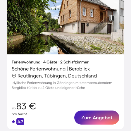
Ferienwohnung ∙ 4 Gäste ∙ 2 Schlafzimmer
Schöne Ferienwohnung | Bergblick
Reutlingen, Tübingen, Deutschland
Idyllische Ferienwohnung in Gönningen mit atemberaubendem
Bergblick für bis zu 4 Gäste und eigener Küche
83 €
ab
pro Nacht
Zum Angebot
4.7