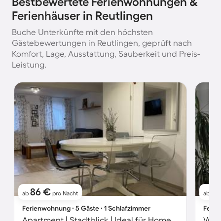
Bestbewertete Ferienwohnungen &
Ferienhäuser in Reutlingen
Buche Unterkünfte mit den höchsten
Gästebewertungen in Reutlingen, geprüft nach
Komfort, Lage, Ausstattung, Sauberkeit und Preis-
Leistung.
86 €
9
ab
pro Nacht
ab
Ferienwohnung ∙ 5 Gäste ∙ 1 Schlafzimmer
Ferie
Apartment | Stadtblick | Ideal für Homeoffice