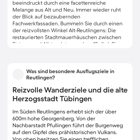
beeindruckt durch eine facettenreiche
Melange aus Alt und Neu. Immer wieder ruht
der Blick auf bezaubernden
Fachwerkfassaden. Bummeln Sie durch einen
der reizvollsten Winkel Alt-Reutlingens: Die
restaurierten Stadtmauerhäuschen zwischen
Eisturm und Albtorplatz aus dem 18. Jhd. Sie
erreichen alle Attraktionen zu Fuß von Ihrer
zentralen Ferienwohnung in Reutlingen.
Was sind besondere Ausflugsziele in
Reutlingen?
Reizvolle Wanderziele und die alte
Herzogsstadt Tübingen
Im Süden Reutlingens erhebt sich der über
600m hohe Georgenberg. Von der
Nachbarstadt Pfullingen führt der Burgenweg
auf den Gipfel des prähistorischen Vulkans.
Von oben besitzen Sie einen trefflichen