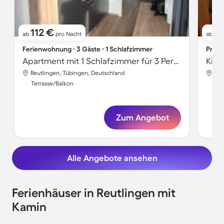
112 €
9
ab
pro Nacht
ab
Ferienwohnung ∙ 3 Gäste ∙ 1 Schlafzimmer
Priva
Apartment mit 1 Schlafzimmer für 3 Personen
Reutlingen, Tübingen, Deutschland
Reu
Terrasse/Balkon
Ter
Zum Angebot
Alle Angebote ansehen
Ferienhäuser in Reutlingen mit
Kamin