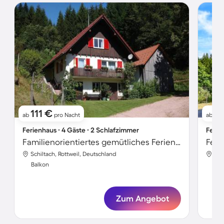
111 €
13
ab
pro Nacht
ab
Ferienhaus ∙ 4 Gäste ∙ 2 Schlafzimmer
Ferie
Familienorientiertes gemütliches Ferienhaus mit Grill, Garten und Terrasse | Gartenblick | Haustiere sind willkommen
Feri
Schiltach, Rottweil, Deutschland
Sch
Balkon
Bal
Zum Angebot