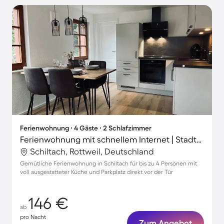
Ferienwohnung ∙ 4 Gäste ∙ 2 Schlafzimmer
Ferienwohnung mit schnellem Internet | Stadtblick
Schiltach, Rottweil, Deutschland
Gemütliche Ferienwohnung in Schiltach für bis zu 4 Personen mit
voll ausgestatteter Küche und Parkplatz direkt vor der Tür
146 €
ab
pro Nacht
Zum Angebot