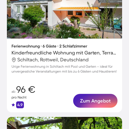
Ferienwohnung ∙ 6 Gäste ∙ 2 Schlafzimmer
Kinderfreundliche Wohnung mit Garten, Terrasse und Grill | Gartenblick | Ideal für Homeoffice | Hunde erlaubt
Schiltach, Rottweil, Deutschland
Urige Ferienwohnung in Schiltach mit Pool und Garten – ideal für
unvergessliche Veranstaltungen mit bis zu 6 Gästen und Haustieren!
96 €
ab
pro Nacht
Zum Angebot
4.9