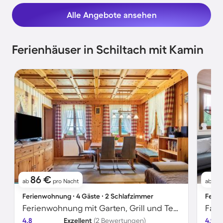
Alle Angebote ansehen
Ferienhäuser in Schiltach mit Kamin
86 €
6
ab
pro Nacht
ab
Ferienwohnung ∙ 4 Gäste ∙ 2 Schlafzimmer
Ferie
Ferienwohnung mit Garten, Grill und Terrasse | Bergblick
4.8
Exzellent
(2 Bewertungen)
4.9