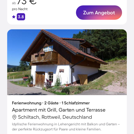
73 €
ab
pro Nacht
Zum Angebot
3.8
Ferienwohnung ∙ 2 Gäste ∙ 1 Schlafzimmer
Apartment mit Grill, Garten und Terrasse
Schiltach, Rottweil, Deutschland
Idyllische Ferienwohnung in Lehengericht mit Balkon und Garten –
der perfekte Rückzugsort für Paare und kleine Familien.