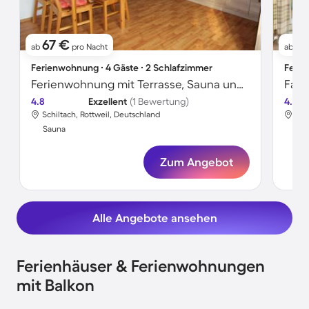
67 €
13
ab
pro Nacht
ab
Ferienwohnung ∙ 4 Gäste ∙ 2 Schlafzimmer
Ferie
Ferienwohnung mit Terrasse, Sauna und Garten
4.8
Exzellent
(1 Bewertung)
4.0
Schiltach, Rottweil, Deutschland
Sch
Sauna
Sa
Zum Angebot
Alle Angebote ansehen
Ferienhäuser & Ferienwohnungen
mit Balkon