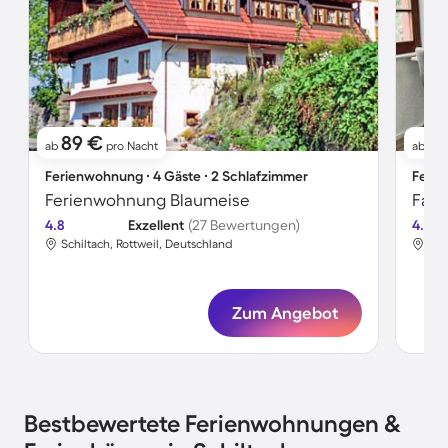
89 €
16
ab
pro Nacht
ab
Ferienwohnung ∙ 4 Gäste ∙ 2 Schlafzimmer
Ferie
Ferienwohnung Blaumeise
Fami
4.8
Exzellent
(27 Bewertungen)
4.7
Schiltach, Rottweil, Deutschland
Sch
Zum Angebot
Bestbewertete Ferienwohnungen &