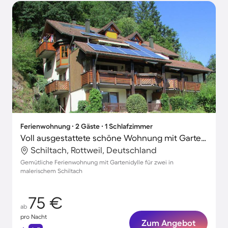
Ferienwohnung ∙ 2 Gäste ∙ 1 Schlafzimmer
Voll ausgestattete schöne Wohnung mit Garten, Pool und Grill | Naturblick
Schiltach, Rottweil, Deutschland
Gemütliche Ferienwohnung mit Gartenidylle für zwei in
malerischem Schiltach
75 €
ab
pro Nacht
Zum Angebot