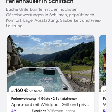
Ferienhäuser in Schiltach
Buche Unterkünfte mit den höchsten
Gästebewertungen in Schiltach, geprüft nach
Komfort, Lage, Ausstattung, Sauberkeit und Preis-
Leistung.
160 €
7
ab
pro Nacht
ab
Ferienwohnung ∙ 4 Gäste ∙ 2 Schlafzimmer
Ferie
Apartment mit Whirlpool, Grill und privatem Pool | Gartenblick
Wohn
4.9
Exzellent
(60 Bewertungen)
5.0