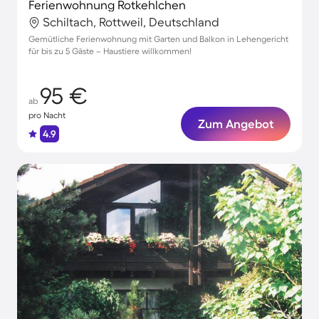
Ferienwohnung Rotkehlchen
Schiltach, Rottweil, Deutschland
Gemütliche Ferienwohnung mit Garten und Balkon in Lehengericht
für bis zu 5 Gäste – Haustiere willkommen!
95 €
ab
pro Nacht
Zum Angebot
4.9