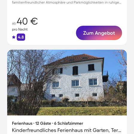
familienfreundlicher Atmosphäre und Parkmöglichkeiten in ruhiger
Lage
40 €
ab
pro Nacht
Zum Angebot
4.8
Ferienhaus ∙ 12 Gäste ∙ 6 Schlafzimmer
Kinderfreundliches Ferienhaus mit Garten, Terrasse und Grill | Ideal für Homeoffice | Haustiere sind willkommen