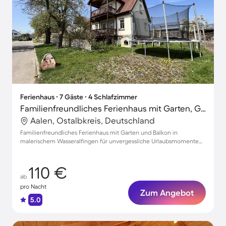
Ferienhaus ∙ 7 Gäste ∙ 4 Schlafzimmer
Familienfreundliches Ferienhaus mit Garten, Grill und Terrasse | Gartenblick
Aalen, Ostalbkreis, Deutschland
Familienfreundliches Ferienhaus mit Garten und Balkon in
malerischem Wasseralfingen für unvergessliche Urlaubsmomente
bis zu 7 Personen
110 €
ab
pro Nacht
Zum Angebot
5.0