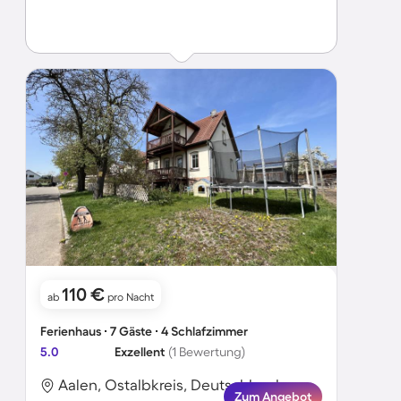
waren. Die Vermieterin ist sehr freundlich und
zuvorkommend und hat alle unsere Wünsche erfüllt. Da
wir die Gegend kennen, konnten wir viele schöne
Unternehmungen machen (Tipp: Vor unserer Reise haben
wir uns von der Stadt Aalen Prospekte zusenden lassen
und konnten uns vorbereiten).
110 €
ab
pro Nacht
Ferienhaus ∙ 7 Gäste ∙ 4 Schlafzimmer
5.0
Exzellent
(1 Bewertung)
Aalen, Ostalbkreis, Deutschland
Zum Angebot