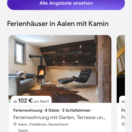
Alle Angebote ansehen
Ferienhäuser in Aalen mit Kamin
102 €
5
ab
pro Nacht
ab
Ferienwohnung ∙ 8 Gäste ∙ 3 Schlafzimmer
Ferie
Ferienwohnung mit Garten, Terrasse und Grill
Aalen, Ostalbkreis, Deutschland
Aal
Kamin
Ka