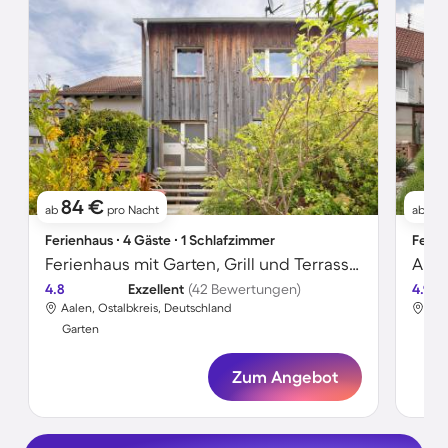
84 €
81
ab
pro Nacht
ab
Ferienhaus ∙ 4 Gäste ∙ 1 Schlafzimmer
Ferie
Ferienhaus mit Garten, Grill und Terrasse | Haustiere sind willkommen
4.8
Exzellent
(42 Bewertungen)
4.9
Aalen, Ostalbkreis, Deutschland
Aal
Garten
Gar
Zum Angebot