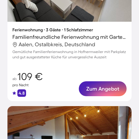
Ferienwohnung ∙ 3 Gäste ∙ 1 Schlafzimmer
Familienfreundliche Ferienwohnung mit Garten, Sauna und Terrasse
Aalen, Ostalbkreis, Deutschland
Gemütliche Familienferienwohnung in Hofherrnweiler mit Parkplatz
und gut ausgestatteter Küche für unvergessliche Auszeit
109 €
ab
pro Nacht
Zum Angebot
4.8