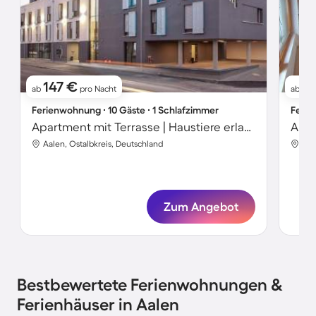
147 €
11
ab
pro Nacht
ab
Ferienwohnung ∙ 10 Gäste ∙ 1 Schlafzimmer
Ferie
Apartment mit Terrasse | Haustiere erlaubt
Aalen, Ostalbkreis, Deutschland
Aal
Zum Angebot
Bestbewertete Ferienwohnungen &
Ferienhäuser in Aalen