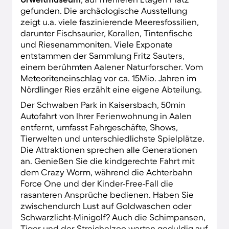
gefunden. Die archäologische Ausstellung
zeigt u.a. viele faszinierende Meeresfossilien,
darunter Fischsaurier, Korallen, Tintenfische
und Riesenammoniten. Viele Exponate
entstammen der Sammlung Fritz Sauters,
einem berühmten Aalener Naturforscher. Vom
Meteoriteneinschlag vor ca. 15Mio. Jahren im
Nördlinger Ries erzählt eine eigene Abteilung.
Der Schwaben Park in Kaisersbach, 50min
Autofahrt von Ihrer Ferienwohnung in Aalen
entfernt, umfasst Fahrgeschäfte, Shows,
Tierwelten und unterschiedlichste Spielplätze.
Die Attraktionen sprechen alle Generationen
an. Genießen Sie die kindgerechte Fahrt mit
dem Crazy Worm, während die Achterbahn
Force One und der Kinder-Free-Fall die
rasanteren Ansprüche bedienen. Haben Sie
zwischendurch Lust auf Goldwaschen oder
Schwarzlicht-Minigolf? Auch die Schimpansen,
Tiger und der Streichelzoo warten geduldig auf