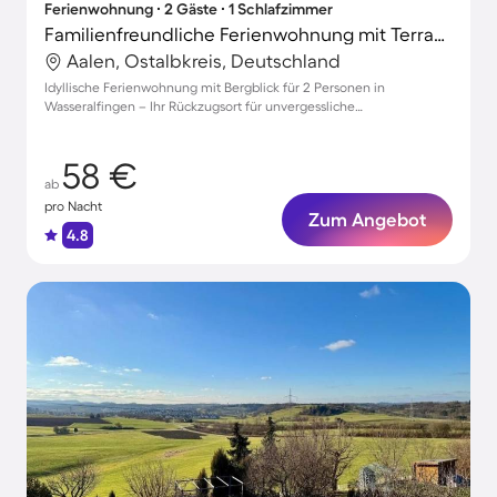
Ferienwohnung ∙ 2 Gäste ∙ 1 Schlafzimmer
Familienfreundliche Ferienwohnung mit Terrasse und Garten | Bergblick | Ideal für Homeoffice
Aalen, Ostalbkreis, Deutschland
Idyllische Ferienwohnung mit Bergblick für 2 Personen in
Wasseralfingen – Ihr Rückzugsort für unvergessliche
Familienmomente
58 €
ab
pro Nacht
Zum Angebot
4.8