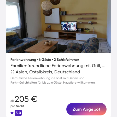
Ferienwohnung ∙ 6 Gäste ∙ 2 Schlafzimmer
Familienfreundliche Ferienwohnung mit Grill, Terrasse und Garten | Gartenblick | Perfekt für die Arbeit von Zuhause | Haustiere sind willkommen
Aalen, Ostalbkreis, Deutschland
Gemütliche Ferienwohnung in Ebnat mit Garten und
Parkmöglichkeiten für bis zu 6 Gäste, Haustiere willkommen!
205 €
ab
pro Nacht
Zum Angebot
5.0