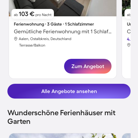
103 €
7
ab
pro Nacht
ab
Ferienwohnung ∙ 3 Gäste ∙ 1 Schlafzimmer
Unter
Gemütliche Ferienwohnung mit 1 Schlafzimmer für 3 Personen
Aalen, Ostalbkreis, Deutschland
4.4
Aal
Terrasse/Balkon
Ter
Zum Angebot
Alle Angebote ansehen
Wunderschöne Ferienhäuser mit
Garten