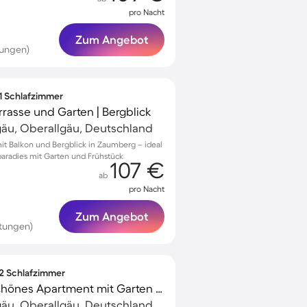
pro Nacht
Zum Angebot
tungen)
 1 Schlafzimmer
rrasse und Garten | Bergblick
gäu, Oberallgäu, Deutschland
 Balkon und Bergblick in Zaumberg – ideal
paradies mit Garten und Frühstück
107 €
ab
pro Nacht
Zum Angebot
rtungen)
 2 Schlafzimmer
Kinderfreundliches schönes Apartment mit Garten und Terrasse | Seeblick
gäu, Oberallgäu, Deutschland