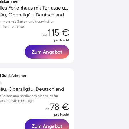
chlafzimmer
Kinderfreundliches tolles Ferienhaus mit Terrasse und Garten | Seeblick
gäu, Oberallgäu, Deutschland
tmummen mit Garten und traumhaftem
Familienmomente
115 €
ab
pro Nacht
Zum Angebot
 1 Schlafzimmer
k
gäu, Oberallgäu, Deutschland
Balkon und herrlichem Meerblick für
t in idyllischer Lage
78 €
ab
pro Nacht
Zum Angebot