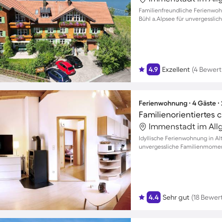
Familienfreundliche Ferienwoh
Bühl a.Alpsee für unvergesslic
4.9
Exzellent
(4 Bewer
Ferienwohnung ∙ 4 Gäste ∙
Immenstadt im All
Idyllische Ferienwohnung in 
unvergessliche Familienmomen
4.4
Sehr gut
(18 Bewer