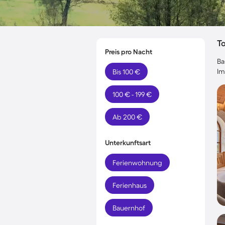
T
Preis pro Nacht
Ba
Im
Bis 100 €
100 € - 199 €
Ab 200 €
Unterkunftsart
Ferienwohnung
Ferienhaus
Bauernhof