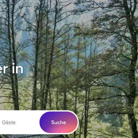
r in
Gäste
Suche