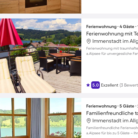
Ferienwohnung ∙ 4 Gäste ∙
Ferienwohnung mit Te
Immenstadt im All
Ferienwohnung mit traumhafte
a.Alpsee für unvergessliche 
5.0
Exzellent
(3 Bewer
Ferienwohnung ∙ 5 Gäste ∙
Immenstadt im All
Familienfreundliche Ferienwoh
a.Alpsee für bis zu 5 Gäste – I