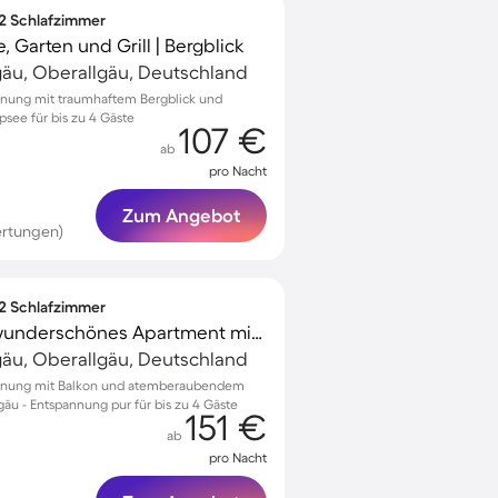
 2 Schlafzimmer
 Garten und Grill | Bergblick
gäu, Oberallgäu, Deutschland
hnung mit traumhaftem Bergblick und
lpsee für bis zu 4 Gäste
107 €
ab
pro Nacht
Zum Angebot
ertungen)
 2 Schlafzimmer
Familienorientiertes wunderschönes Apartment mit Terrasse und Sauna | Bergblick | Ideal für Homeoffice
gäu, Oberallgäu, Deutschland
ohnung mit Balkon und atemberaubendem
gäu - Entspannung pur für bis zu 4 Gäste
151 €
ab
pro Nacht