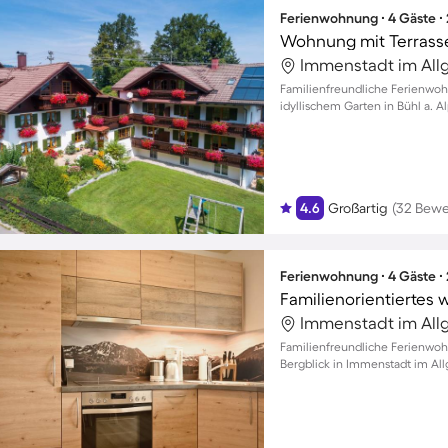
Ferienwohnung ∙ 4 Gäste ∙
Wohnung mit Terrasse,
Immenstadt im All
Familienfreundliche Ferienwo
idyllischem Garten in Bühl a. A
4.6
Großartig
(32 Bew
Ferienwohnung ∙ 4 Gäste ∙
Immenstadt im All
Familienfreundliche Ferienw
Bergblick in Immenstadt im All