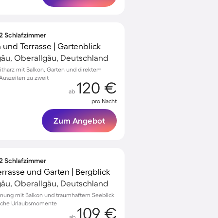
 2 Schlafzimmer
und Terrasse | Gartenblick
gäu, Oberallgäu, Deutschland
itharz mit Balkon, Garten und direktem
Auszeiten zu zweit
120 €
ab
pro Nacht
Zum Angebot
 2 Schlafzimmer
rrasse und Garten | Bergblick
gäu, Oberallgäu, Deutschland
hnung mit Balkon und traumhaftem Seeblick
sliche Urlaubsmomente
109 €
ab