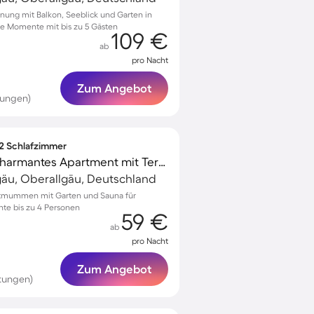
nung mit Balkon, Seeblick und Garten in
he Momente mit bis zu 5 Gästen
109 €
ab
pro Nacht
Zum Angebot
tungen)
 2 Schlafzimmer
Familienorientiertes charmantes Apartment mit Terrasse und Sauna
gäu, Oberallgäu, Deutschland
Altmummen mit Garten und Sauna für
te bis zu 4 Personen
59 €
ab
pro Nacht
Zum Angebot
tungen)