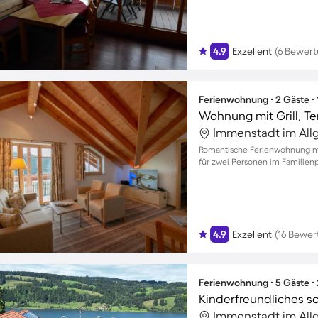
4.9
Exzellent
(6 Bewer
Ferienwohnung ∙ 2 Gäste ∙
Wohnung mit Grill, Te
Immenstadt im All
Romantische Ferienwohnung mit
für zwei Personen im Familien
4.9
Exzellent
(16 Bewe
Ferienwohnung ∙ 5 Gäste ∙
Immenstadt im All