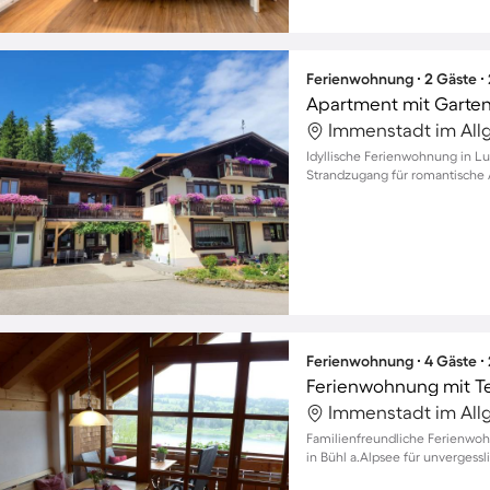
Ferienwohnung ∙ 2 Gäste ∙
Apartment mit Garten 
Immenstadt im All
Idyllische Ferienwohnung in Lu
Strandzugang für romantische 
Ferienwohnung ∙ 4 Gäste ∙
Ferienwohnung mit Te
Immenstadt im All
Familienfreundliche Ferienwo
in Bühl a.Alpsee für unverges