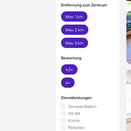
Entfernung zum Zentrum
Max. 1 km
Max. 2 km
Max. 5 km
Bewertung
4,5+
4+
Dienstleistungen
Terrasse/Balkon
WLAN
Küche
Parkplatz