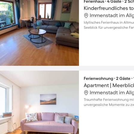
Ferienhaus ∙ 4 Gäste ∙ 2 S
Immenstadt im All
Idyllisches Ferienhaus in Al
Seeblick für unvergessliche 
Ferienwohnung ∙ 2 Gäste ∙
Apartment | Meerblic
Immenstadt im All
Traumhafte Ferienwohnung mit 
unvergessliche Momente zu zwei