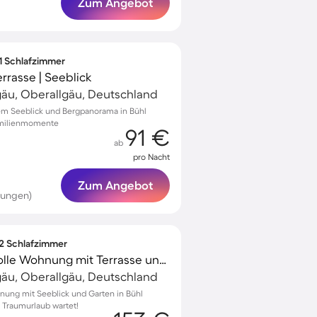
Zum Angebot
 1 Schlafzimmer
rrasse | Seeblick
gäu, Oberallgäu, Deutschland
m Seeblick und Bergpanorama in Bühl
Familienmomente
91 €
ab
pro Nacht
Zum Angebot
tungen)
 2 Schlafzimmer
Familienfreundliche tolle Wohnung mit Terrasse und Garten | Seeblick
gäu, Oberallgäu, Deutschland
nung mit Seeblick und Garten in Bühl
hr Traumurlaub wartet!