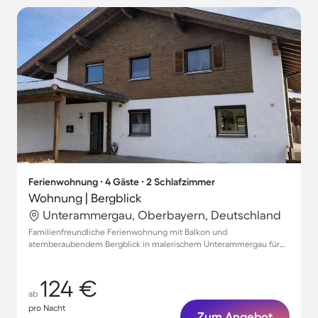
Ferienwohnung ∙ 4 Gäste ∙ 2 Schlafzimmer
Wohnung | Bergblick
Unterammergau, Oberbayern, Deutschland
Familienfreundliche Ferienwohnung mit Balkon und
atemberaubendem Bergblick in malerischem Unterammergau für
bis zu 4 Personen
124 €
ab
pro Nacht
Zum Angebot