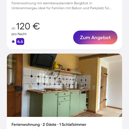
Ferienwohnung mit atemberaubendem Bergblick in
Unterammergau ideal für Familien mit Balkon und Parkplatz für
unvergessliche Auszeiten
120 €
ab
pro Nacht
Zum Angebot
4.6
Ferienwohnung ∙ 2 Gäste ∙ 1 Schlafzimmer