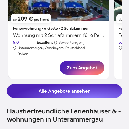
209 €
2
ab
pro Nacht
ab
Ferienwohnung ∙ 6 Gäste ∙ 2 Schlafzimmer
Ferie
Wohnung mit 2 Schlafzimmern für 6 Personen
Feri
5.0
Exzellent
(3 Bewertungen)
5.0
Unterammergau, Oberbayern, Deutschland
Unt
Balkon
Bal
Zum Angebot
Alle Angebote ansehen
Haustierfreundliche Ferienhäuser & -
wohnungen in Unterammergau