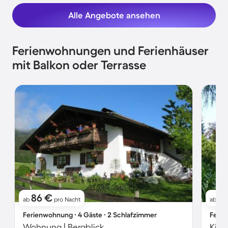
Alle Angebote ansehen
Ferienwohnungen und Ferienhäuser
mit Balkon oder Terrasse
86 €
5
ab
pro Nacht
ab
Ferienwohnung ∙ 4 Gäste ∙ 2 Schlafzimmer
Ferie
Wohnung | Bergblick