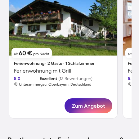
60 €
1
ab
pro Nacht
ab
Ferienwohnung ∙ 2 Gäste ∙ 1 Schlafzimmer
Ferie
Ferienwohnung mit Grill
5.0
Exzellent
(13 Bewertungen)
5.0
Unterammergau, Oberbayern, Deutschland
Unt
Zum Angebot