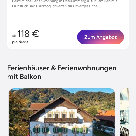
Gemütliche Ferienwohnung in Unterammergau für Familien mit
Frühstück und Parkmöglichkeiten für unvergessliche
Urlaubsmomente
118 €
ab
Zum Angebot
pro Nacht
Ferienhäuser & Ferienwohnungen
mit Balkon