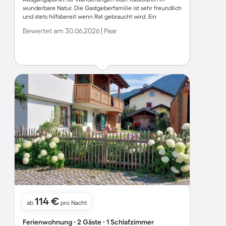
wunderbare Natur. Die Gastgeberfamilie ist sehr freundlich
und stets hilfsbereit wenn Rat gebraucht wird. Ein
Gasthaus, eine Pizzaria, ein kleiner Laden und ein sehr
Bewertet am 30.06.2026 | Paar
guter Bäcker im Ort sorgen für das leibliche Wohl. Klare
Empfehlung für Alle, die einerseits Erholung suchen,
andererseits sich gern in dieser tollen Landschaft
bewegen. Für alle anderen fährt stündlich die Bahn
Richtung Oberammergau oder Murnau.
114 €
ab
pro Nacht
Ferienwohnung ∙ 2 Gäste ∙ 1 Schlafzimmer