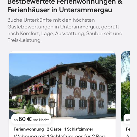
Bestbewertete Ferienwohnungen &
Ferienhäuser in Unterammergau
Buche Unterkünfte mit den höchsten
Gästebewertungen in Unterammergau, geprüft
nach Komfort, Lage, Ausstattung, Sauberkeit und
Preis-Leistung.
80 €
6
ab
pro Nacht
ab
Ferienwohnung ∙ 2 Gäste ∙ 1 Schlafzimmer
Ferie
Wohnung mit 1 Schlafzimmer für 2 Personen