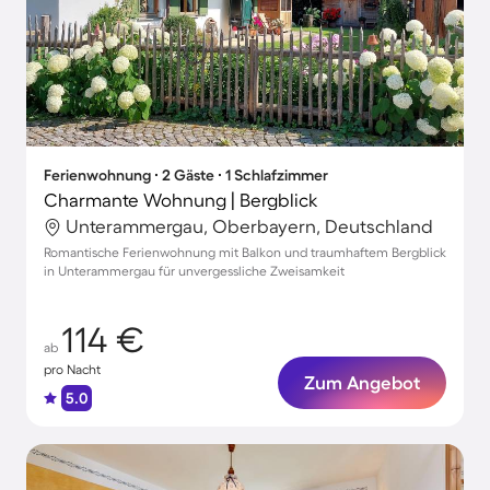
Ferienwohnung ∙ 2 Gäste ∙ 1 Schlafzimmer
Charmante Wohnung | Bergblick
Unterammergau, Oberbayern, Deutschland
Romantische Ferienwohnung mit Balkon und traumhaftem Bergblick
in Unterammergau für unvergessliche Zweisamkeit
114 €
ab
pro Nacht
Zum Angebot
5.0