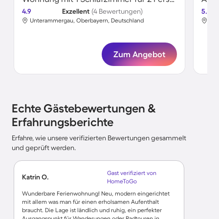
4.9
Exzellent
(4 Bewertungen)
5.0
Unterammergau, Oberbayern, Deutschland
Unt
Zum Angebot
Echte Gästebewertungen &
Erfahrungsberichte
Erfahre, wie unsere verifizierten Bewertungen gesammelt
und geprüft werden.
Gast verifiziert von
Katrin O.
HomeToGo
Wunderbare Ferienwohnung! Neu, modern eingerichtet
mit allem was man für einen erholsamen Aufenthalt
braucht. Die Lage ist ländlich und ruhig, ein perfekter
Ausgangspunkt für Wanderungen oder Radtouren in