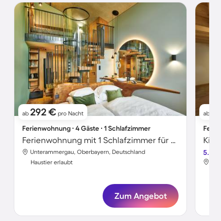
292 €
2
ab
pro Nacht
ab
Ferienwohnung ∙ 4 Gäste ∙ 1 Schlafzimmer
Ferie
Ferienwohnung mit 1 Schlafzimmer für 4 Personen
Unterammergau, Oberbayern, Deutschland
5.0
Unt
Haustier erlaubt
Hau
Zum Angebot