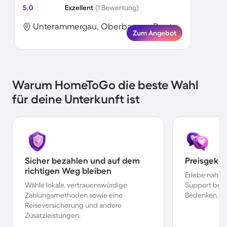
5.0
Exzellent
(1 Bewertung)
Unterammergau, Oberbayern, Deutschland
Zum Angebot
Warum HomeToGo die beste Wahl
für deine Unterkunft ist
Sicher bezahlen und auf dem
Preisgekr
richtigen Weg bleiben
Erlebe nahtl
Wähle lokale, vertrauenswürdige
Support bei 
Zahlungsmethoden sowie eine
Bedenken.
Reiseversicherung und andere
Zusatzleistungen.