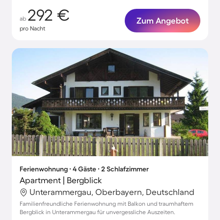
292 €
ab
Zum Angebot
pro Nacht
Ferienwohnung ∙ 4 Gäste ∙ 2 Schlafzimmer
Apartment | Bergblick
Unterammergau, Oberbayern, Deutschland
Familienfreundliche Ferienwohnung mit Balkon und traumhaftem
Bergblick in Unterammergau für unvergessliche Auszeiten.