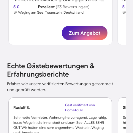
5.0
Exzellent
(23 Bewertungen)
5.0
Waging am See, Traunstein, Deutschland
Wag
Zum Angebot
Echte Gästebewertungen &
Erfahrungsberichte
Erfahre, wie unsere verifizierten Bewertungen gesammelt
und geprüft werden.
Gast verifiziert von
Rudolf S.
Simo
HomeToGo
Sehr nette Vermieter, Wohnung hervorragend, Lage ruhig,
Super
kurze Wege in die Innenstadt und zum See, ALLES SEHR
hört 
GUT Wir hatten eine sehr angenehme Woche in Waging
nett u
und Umgebung