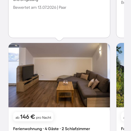
Bewer
Bewertet am 13.07.2026 | Paar
146 €
ab
pro Nacht
ab
Ferienwohnung ∙ 4 Gäste ∙ 2 Schlafzimmer
Ferie