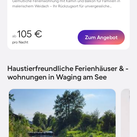
Gemütliche Ferienwohnung mit Kamin und Balkon für Familien in
malerischem Weidach – Ihr Rückzugsort für unvergessliche
Momente
105 €
ab
Zum Angebot
pro Nacht
Haustierfreundliche Ferienhäuser & -
wohnungen in Waging am See