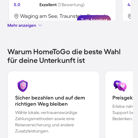
5.0
Exzellent
(1 Bewertung)
4.8
Waging am See, Traunstein, Deutschland
Zum Angebot
Mehr anzeigen
Warum HomeToGo die beste Wahl
für deine Unterkunft ist
Sicher bezahlen und auf dem
Preisgekr
richtigen Weg bleiben
Erlebe nahtl
Wähle lokale, vertrauenswürdige
Support bei 
Zahlungsmethoden sowie eine
Bedenken.
Reiseversicherung und andere
Zusatzleistungen.