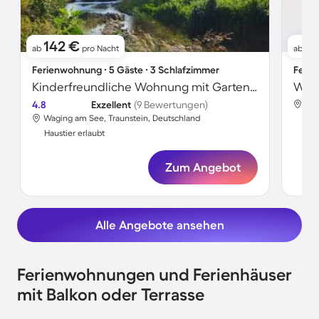
142 €
11
ab
pro Nacht
ab
Ferienwohnung ∙ 5 Gäste ∙ 3 Schlafzimmer
Ferie
Kinderfreundliche Wohnung mit Garten und Grill | Flussblick | Haustierfreundlich
Wohn
4.8
Exzellent
(9 Bewertungen)
Wag
Waging am See, Traunstein, Deutschland
Hau
Haustier erlaubt
Zum Angebot
Alle Angebote ansehen
Ferienwohnungen und Ferienhäuser
mit Balkon oder Terrasse