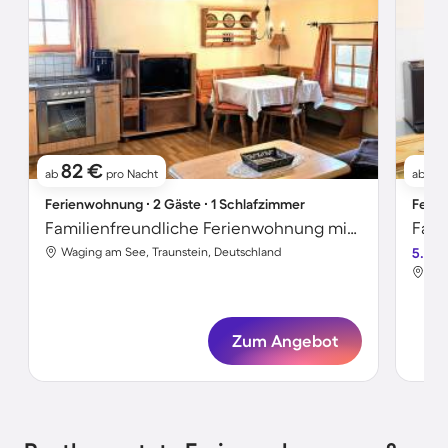
82 €
1
ab
pro Nacht
ab
Ferienwohnung ∙ 2 Gäste ∙ 1 Schlafzimmer
Ferie
Familienfreundliche Ferienwohnung mit Grill und Garten | Bergblick
Waging am See, Traunstein, Deutschland
5.0
Wag
Zum Angebot