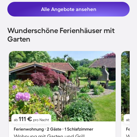
Alle Angebote ansehen
Wunderschöne Ferienhäuser mit
Garten
111 €
14
ab
pro Nacht
ab
Ferienwohnung ∙ 2 Gäste ∙ 1 Schlafzimmer
Ferie
Wohnung mit Garten und Grill