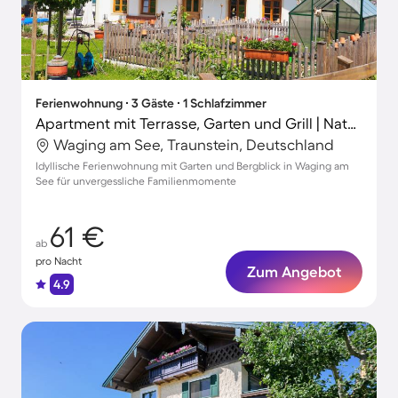
Ferienwohnung ∙ 3 Gäste ∙ 1 Schlafzimmer
Apartment mit Terrasse, Garten und Grill | Naturblick
Waging am See, Traunstein, Deutschland
Idyllische Ferienwohnung mit Garten und Bergblick in Waging am
See für unvergessliche Familienmomente
61 €
ab
pro Nacht
Zum Angebot
4.9