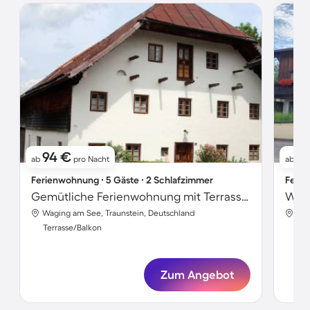
94 €
11
ab
pro Nacht
ab
Ferienwohnung ∙ 5 Gäste ∙ 2 Schlafzimmer
Ferie
Gemütliche Ferienwohnung mit Terrasse, Garten und Grill | Naturblick
Wohn
Waging am See, Traunstein, Deutschland
Wag
Terrasse/Balkon
Ter
Zum Angebot