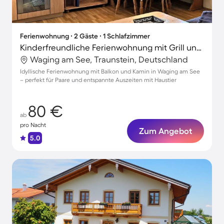
Ferienwohnung ∙ 2 Gäste ∙ 1 Schlafzimmer
Kinderfreundliche Ferienwohnung mit Grill und Garten | Haustiere sind willkommen
Waging am See, Traunstein, Deutschland
Idyllische Ferienwohnung mit Balkon und Kamin in Waging am See
– perfekt für Paare und entspannte Auszeiten mit Haustier
80 €
ab
pro Nacht
Zum Angebot
5.0