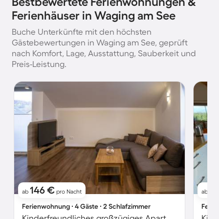
Bestbewertete Ferienwohnungen &
Ferienhäuser in Waging am See
Buche Unterkünfte mit den höchsten
Gästebewertungen in Waging am See, geprüft
nach Komfort, Lage, Ausstattung, Sauberkeit und
Preis-Leistung.
146 €
1
ab
pro Nacht
ab
Ferienwohnung ∙ 4 Gäste ∙ 2 Schlafzimmer
Ferie
Kinderfreundliches großzügiges Apartment mit Terrasse und Garten | Gartenblick