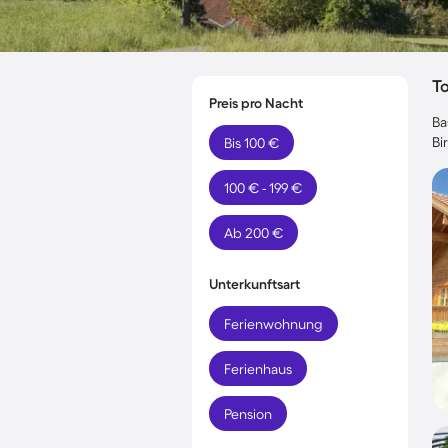
T
Preis pro Nacht
Ba
Bi
Bis 100 €
100 € - 199 €
Ab 200 €
Unterkunftsart
Ferienwohnung
Ferienhaus
Pension