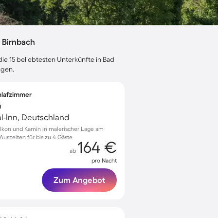
 Birnbach
ie 15 beliebtesten Unterkünfte in Bad
ngen.
chlafzimmer
n
al-Inn, Deutschland
lkon und Kamin in malerischer Lage am
Auszeiten für bis zu 4 Gäste
164 €
ab
pro Nacht
Zum Angebot