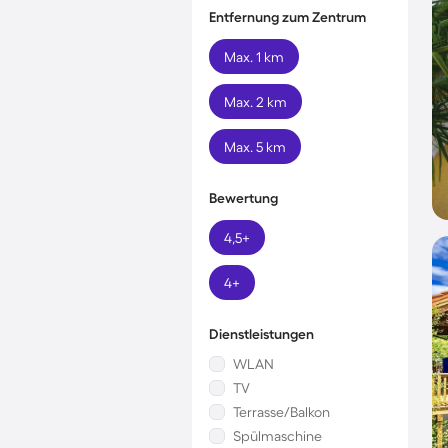
Entfernung zum Zentrum
Max. 1 km
Max. 2 km
Max. 5 km
Bewertung
4,5+
4+
Dienstleistungen
WLAN
TV
Terrasse/Balkon
Spülmaschine