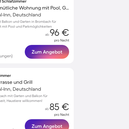
 1 Schlafzimmer
Voll ausgestattete gemütliche Wohnung mit Pool, Garten und Grill | Gartenblick
al-Inn, Deutschland
 Balkon und Garten in Brombach für
t mit Pool und Parkmöglichkeiten
96 €
ab
pro Nacht
Zum Angebot
tungen)
fzimmer
rasse und Grill
al-Inn, Deutschland
bach mit Garten und Balkon für
eit, Haustiere willkommen!
85 €
ab
pro Nacht
Zum Angebot