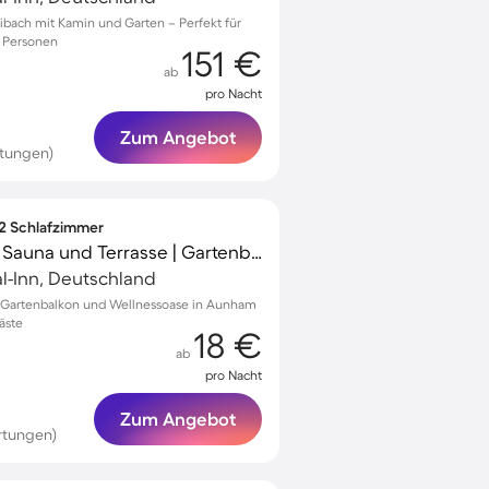
aibach mit Kamin und Garten – Perfekt für
6 Personen
151 €
ab
pro Nacht
Zum Angebot
tungen)
 2 Schlafzimmer
Wohnung mit Garten, Sauna und Terrasse | Gartenblick
al-Inn, Deutschland
 Gartenbalkon und Wellnessoase in Aunham
äste
18 €
ab
pro Nacht
Zum Angebot
rtungen)