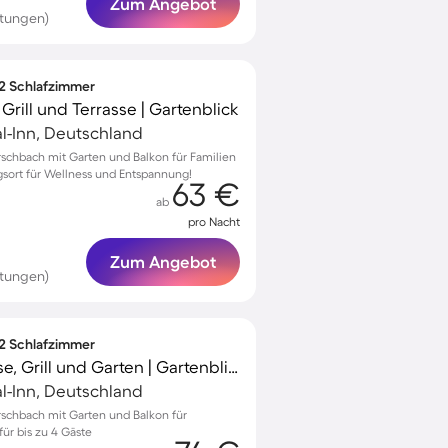
Zum Angebot
tungen)
 2 Schlafzimmer
rill und Terrasse | Gartenblick
al-Inn, Deutschland
rschbach mit Garten und Balkon für Familien
gsort für Wellness und Entspannung!
63 €
ab
pro Nacht
Zum Angebot
tungen)
 2 Schlafzimmer
Apartment mit Terrasse, Grill und Garten | Gartenblick
al-Inn, Deutschland
rschbach mit Garten und Balkon für
r bis zu 4 Gäste