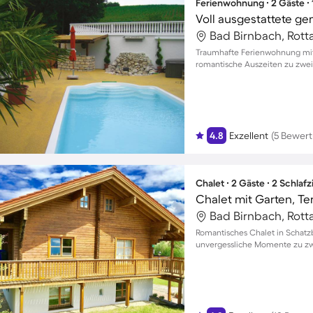
Ferienwohnung ∙ 2 Gäste ∙
Bad Birnbach, Rott
Traumhafte Ferienwohnung mit
romantische Auszeiten zu zwei
4.8
Exzellent
(5 Bewer
Chalet ∙ 2 Gäste ∙ 2 Schla
Chalet mit Garten, Ter
Bad Birnbach, Rott
Romantisches Chalet in Schatz
unvergessliche Momente zu zw