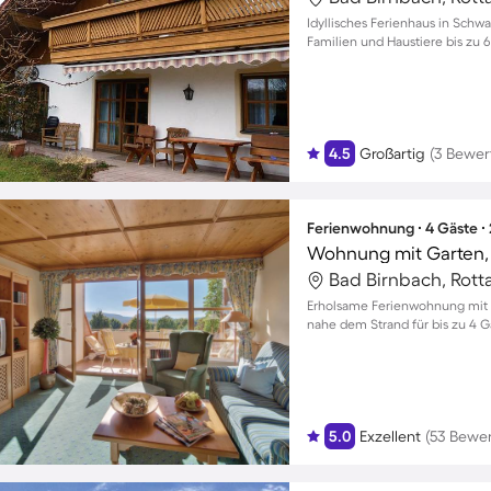
Idyllisches Ferienhaus in Schw
Familien und Haustiere bis zu 
4.5
Großartig
(3 Bewer
Ferienwohnung ∙ 4 Gäste ∙
Bad Birnbach, Rott
Erholsame Ferienwohnung mit
nahe dem Strand für bis zu 4 G
5.0
Exzellent
(53 Bewe