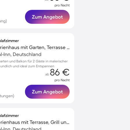
pro Nacht
Zum Angebot
ung)
chlafzimmer
Voll ausgestattetes Ferienhaus mit Garten, Terrasse und Grill | Haustiere erlaubt
al-Inn, Deutschland
rten und Balkon für 2 Gäste in malerischer
reundlich und ideal zum Entspannen
86 €
ab
pro Nacht
Zum Angebot
rtungen)
chlafzimmer
Kinderfreundliches Ferienhaus mit Terrasse, Grill und Garten | Hunde erlaubt
al-Inn, Deutschland