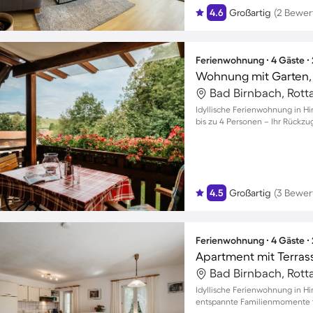
4.6
Großartig
(2 Bewer
Ferienwohnung ∙ 4 Gäste ∙
Wohnung mit Garten, G
Bad Birnbach, Rott
Idyllische Ferienwohnung in Hi
bis zu 4 Personen – Ihr Rückzu
4.5
Großartig
(3 Bewer
Ferienwohnung ∙ 4 Gäste ∙
Bad Birnbach, Rott
Idyllische Ferienwohnung in Hi
entspannte Familienmomente fü