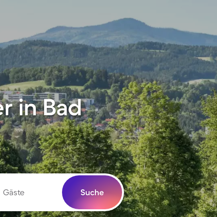
r in Bad
Gäste
Suche