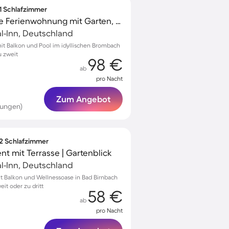
 1 Schlafzimmer
Voll ausgestattete tolle Ferienwohnung mit Garten, Grill und Pool | Gartenblick
al-Inn, Deutschland
t Balkon und Pool im idyllischen Brombach
u zweit
98 €
ab
pro Nacht
Zum Angebot
tungen)
 2 Schlafzimmer
t mit Terrasse | Gartenblick
al-Inn, Deutschland
 Balkon und Wellnessoase in Bad Birnbach
it oder zu dritt
58 €
ab
pro Nacht