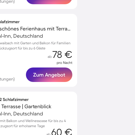
rtungen)
chlafzimmer
Familienfreundliches schönes Ferienhaus mit Terrasse, Garten und Grill | Haustiere erlaubt
al-Inn, Deutschland
waibach mit Garten und Balkon für Familien
ckzugsort für bis zu 6 Gäste
78 €
ab
pro Nacht
Zum Angebot
tungen)
 2 Schlafzimmer
errasse | Gartenblick
al-Inn, Deutschland
t Balkon und Wellnessoase für bis zu 4
ckzugsort für erholsame Tage
60 €
ab