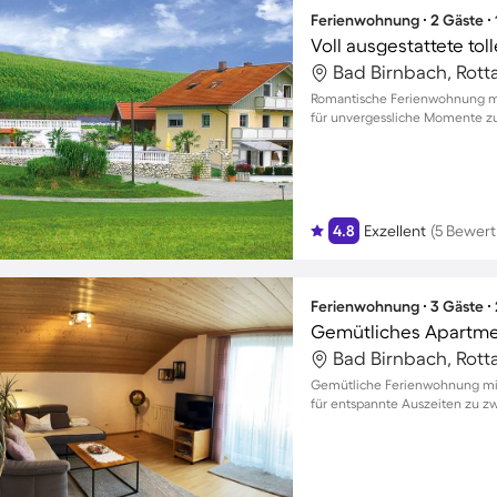
Ferienwohnung ∙ 2 Gäste ∙
Bad Birnbach, Rott
Romantische Ferienwohnung mi
für unvergessliche Momente z
4.8
Exzellent
(5 Bewer
Ferienwohnung ∙ 3 Gäste ∙
Gemütliches Apartmen
Bad Birnbach, Rott
Gemütliche Ferienwohnung mit
für entspannte Auszeiten zu zwe