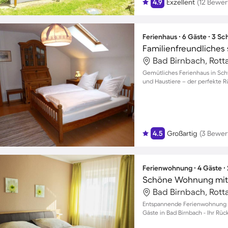
4.9
Exzellent
(12 Bewe
Ferienhaus ∙ 6 Gäste ∙ 3 S
Bad Birnbach, Rott
Gemütliches Ferienhaus in Sch
und Haustiere – der perfekte Rü
4.5
Großartig
(3 Bewer
Ferienwohnung ∙ 4 Gäste ∙
Schöne Wohnung mit T
Bad Birnbach, Rott
Entspannende Ferienwohnung mi
Gäste in Bad Birnbach - Ihr Rü