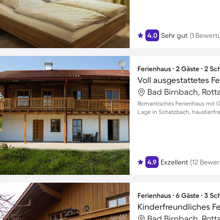
4.0
Sehr gut
(1 Bewert
Ferienhaus ∙ 2 Gäste ∙ 2 S
Bad Birnbach, Rott
Romantisches Ferienhaus mit Ga
Lage in Schatzbach, haustierf
4.9
Exzellent
(12 Bewe
Ferienhaus ∙ 6 Gäste ∙ 3 S
Bad Birnbach, Rott