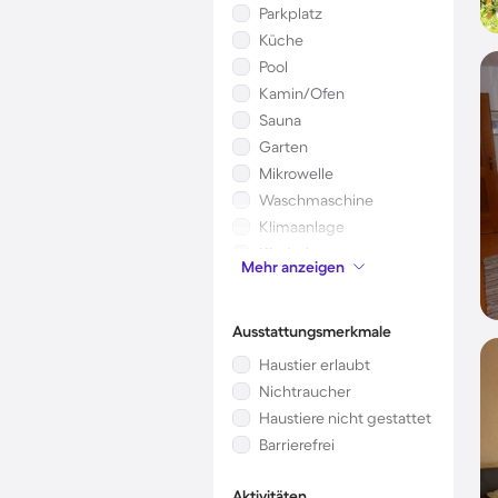
Parkplatz
Küche
Pool
Kamin/Ofen
Sauna
Garten
Mikrowelle
Waschmaschine
Klimaanlage
Kinderbett
Mehr anzeigen
Whirlpool
Ausstattungsmerkmale
Haustier erlaubt
Nichtraucher
Haustiere nicht gestattet
Barrierefrei
Aktivitäten