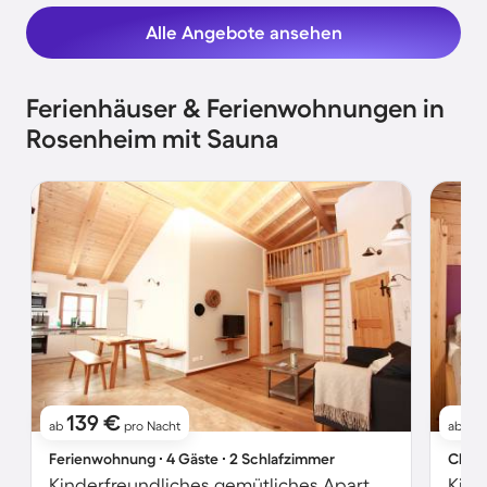
Alle Angebote ansehen
Ferienhäuser & Ferienwohnungen in
Rosenheim mit Sauna
139 €
1
ab
pro Nacht
ab
Ferienwohnung ∙ 4 Gäste ∙ 2 Schlafzimmer
Chale
Kinderfreundliches gemütliches Apartment mit Sauna, Garten und Terrasse | Bergblick