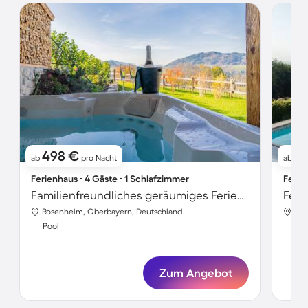
498 €
5
ab
pro Nacht
ab
Ferienhaus ∙ 4 Gäste ∙ 1 Schlafzimmer
Ferie
Familienfreundliches geräumiges Ferienhaus mit Whirlpool, Sauna und Garten | Gartenblick
Rosenheim, Oberbayern, Deutschland
Ros
Pool
Poo
Zum Angebot