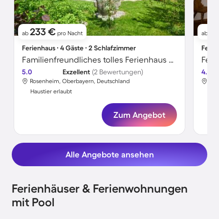
233 €
5
ab
pro Nacht
ab
Ferienhaus ∙ 4 Gäste ∙ 2 Schlafzimmer
Ferie
Familienfreundliches tolles Ferienhaus mit Garten und Terrasse | Haustiere sind willkommen
Feri
5.0
Exzellent
(2 Bewertungen)
4.7
Rosenheim, Oberbayern, Deutschland
Ros
Haustier erlaubt
Hau
Zum Angebot
Alle Angebote ansehen
Ferienhäuser & Ferienwohnungen
mit Pool