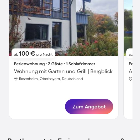
100 €
7
ab
pro Nacht
ab
Ferienwohnung ∙ 2 Gäste ∙ 1 Schlafzimmer
Ferie
Wohnung mit Garten und Grill | Bergblick
Rosenheim, Oberbayern, Deutschland
Ros
Zum Angebot