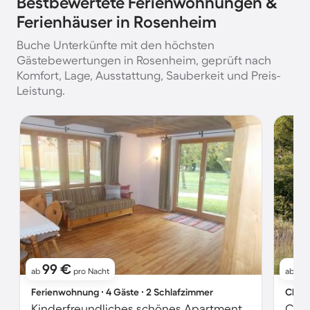
Bestbewertete Ferienwohnungen &
Ferienhäuser in Rosenheim
Buche Unterkünfte mit den höchsten
Gästebewertungen in Rosenheim, geprüft nach
Komfort, Lage, Ausstattung, Sauberkeit und Preis-
Leistung.
99 €
11
ab
pro Nacht
ab
Ferienwohnung ∙ 4 Gäste ∙ 2 Schlafzimmer
Chale
Kinderfreundliches schönes Apartment mit Garten und Terrasse