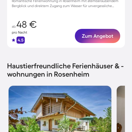
Romantische Ferienwohnung in Rosenheim mit atemberaubendem
Bergblick und direktem Zugang zum Wasser für unvergessliche
Momente zu zweit
48 €
ab
pro Nacht
Zum Angebot
4.5
Haustierfreundliche Ferienhäuser & -
wohnungen in Rosenheim