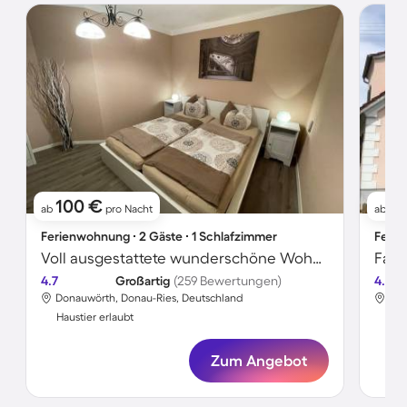
100 €
9
ab
pro Nacht
ab
Ferienwohnung ∙ 2 Gäste ∙ 1 Schlafzimmer
Ferie
Voll ausgestattete wunderschöne Wohnung mit Grill und Garten | Haustiere sind willkommen
4.7
Großartig
(259 Bewertungen)
4.7
Donauwörth, Donau-Ries, Deutschland
Don
Haustier erlaubt
Hau
Zum Angebot