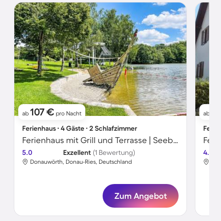
107 €
8
ab
pro Nacht
ab
Ferienhaus ∙ 4 Gäste ∙ 2 Schlafzimmer
Ferie
Ferienhaus mit Grill und Terrasse | Seeblick
5.0
Exzellent
(1 Bewertung)
4.4
Donauwörth, Donau-Ries, Deutschland
Don
Zum Angebot