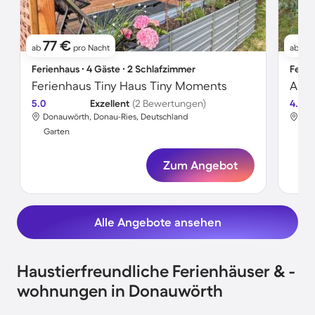
77 €
7
ab
pro Nacht
ab
Ferienhaus ∙ 4 Gäste ∙ 2 Schlafzimmer
Ferie
Ferienhaus Tiny Haus Tiny Moments
Apar
5.0
Exzellent
(2 Bewertungen)
4.5
Donauwörth, Donau-Ries, Deutschland
Don
Garten
Gar
Zum Angebot
Alle Angebote ansehen
Haustierfreundliche Ferienhäuser & -
wohnungen in Donauwörth