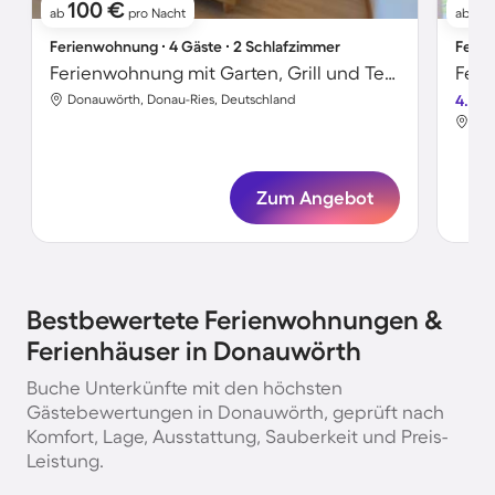
100 €
6
ab
pro Nacht
ab
Ferienwohnung ∙ 4 Gäste ∙ 2 Schlafzimmer
Ferie
Ferienwohnung mit Garten, Grill und Terrasse | Gartenblick
Feri
Donauwörth, Donau-Ries, Deutschland
4.8
Don
Zum Angebot
Bestbewertete Ferienwohnungen &
Ferienhäuser in Donauwörth
Buche Unterkünfte mit den höchsten
Gästebewertungen in Donauwörth, geprüft nach
Komfort, Lage, Ausstattung, Sauberkeit und Preis-
Leistung.