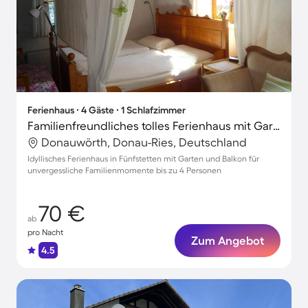
Ferienhaus ∙ 4 Gäste ∙ 1 Schlafzimmer
Familienfreundliches tolles Ferienhaus mit Garten, Grill und Terrasse | Gartenblick
Donauwörth, Donau-Ries, Deutschland
Idyllisches Ferienhaus in Fünfstetten mit Garten und Balkon für
unvergessliche Familienmomente bis zu 4 Personen
70 €
ab
pro Nacht
Zum Angebot
4.5