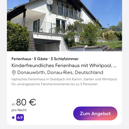
Ferienhaus ∙ 5 Gäste ∙ 3 Schlafzimmer
Kinderfreundliches Ferienhaus mit Whirlpool, Garten und Terrasse | Perfekt für die Arbeit von Zuhause
Donauwörth, Donau-Ries, Deutschland
Idyllisches Ferienhaus in Graisbach mit Kamin, Garten und Whirlpool
für unvergessliche Familienmomente bis zu 5 Personen
80 €
ab
pro Nacht
Zum Angebot
4.9