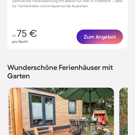
Gemütliche Ferienwohnung mit Balkon für zwei in Flotzheim – ideal
für Tierliebhaber und entspannende Auszeiten
75 €
ab
Zum Angebot
pro Nacht
Wunderschöne Ferienhäuser mit
Garten