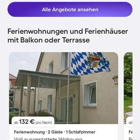
Alle Angebote ansehen
Ferienwohnungen und Ferienhäuser
mit Balkon oder Terrasse
132 €
8
ab
pro Nacht
ab
Ferienwohnung ∙ 2 Gäste ∙ 1 Schlafzimmer
Ferie
Voll ausgestattete Wohnung