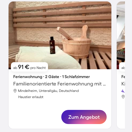
91 €
1
ab
pro Nacht
ab
Ferienwohnung ∙ 2 Gäste ∙ 1 Schlafzimmer
Ferie
Familienorientierte Ferienwohnung mit Garten, Grill und Sauna | Hunde erlaubt
Mindelheim, Unterallgäu, Deutschland
4.7
Min
Haustier erlaubt
Hau
Zum Angebot