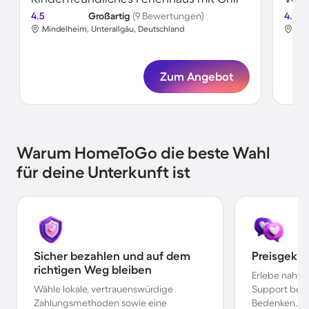
4.5
Großartig
(9 Bewertungen)
4.7
Mindelheim, Unterallgäu, Deutschland
Min
Zum Angebot
Warum HomeToGo die beste Wahl
für deine Unterkunft ist
Sicher bezahlen und auf dem
Preisgekr
richtigen Weg bleiben
Erlebe nahtl
Wähle lokale, vertrauenswürdige
Support bei 
Zahlungsmethoden sowie eine
Bedenken.