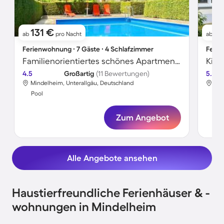
131 €
1
ab
pro Nacht
ab
Ferienwohnung ∙ 7 Gäste ∙ 4 Schlafzimmer
Ferie
Familienorientiertes schönes Apartment mit Pool, Grill und Garten
4.5
Großartig
(11 Bewertungen)
5.0
Mindelheim, Unterallgäu, Deutschland
Min
Pool
Poo
Zum Angebot
Alle Angebote ansehen
Haustierfreundliche Ferienhäuser & -
wohnungen in Mindelheim