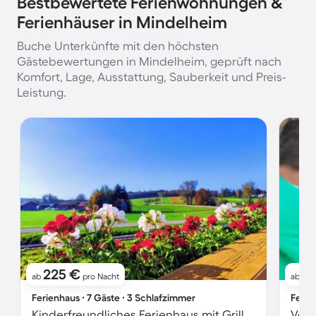
Bestbewertete Ferienwohnungen &
Ferienhäuser in Mindelheim
Buche Unterkünfte mit den höchsten
Gästebewertungen in Mindelheim, geprüft nach
Komfort, Lage, Ausstattung, Sauberkeit und Preis-
Leistung.
225 €
7
ab
pro Nacht
ab
Ferienhaus ∙ 7 Gäste ∙ 3 Schlafzimmer
Ferie
Kinderfreundliches Ferienhaus mit Grill