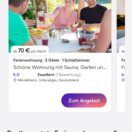
70 €
7
ab
pro Nacht
ab
Ferienwohnung ∙ 2 Gäste ∙ 1 Schlafzimmer
Ferie
Schöne Wohnung mit Sauna, Garten und Grill
5.0
Exzellent
(1 Bewertung)
4.7
Mindelheim, Unterallgäu, Deutschland
Min
Zum Angebot