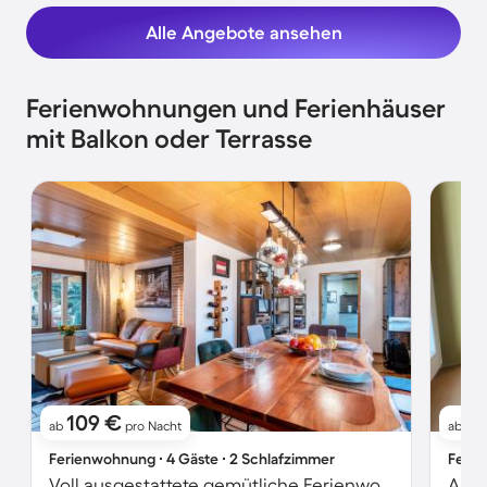
Alle Angebote ansehen
Ferienwohnungen und Ferienhäuser
mit Balkon oder Terrasse
109 €
11
ab
pro Nacht
ab
Ferienwohnung ∙ 4 Gäste ∙ 2 Schlafzimmer
Ferie
Voll ausgestattete gemütliche Ferienwohnung mit Terrasse
Apar