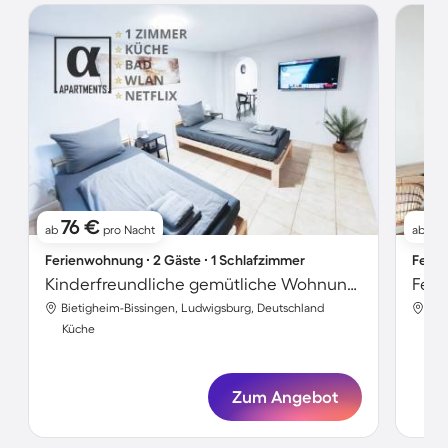
76 €
76
ab
pro Nacht
ab
Ferienwohnung ∙ 2 Gäste ∙ 1 Schlafzimmer
Ferie
Kinderfreundliche gemütliche Wohnung | Stadtblick
Bietigheim-Bissingen, Ludwigsburg, Deutschland
Bie
Küche
Kü
Zum Angebot