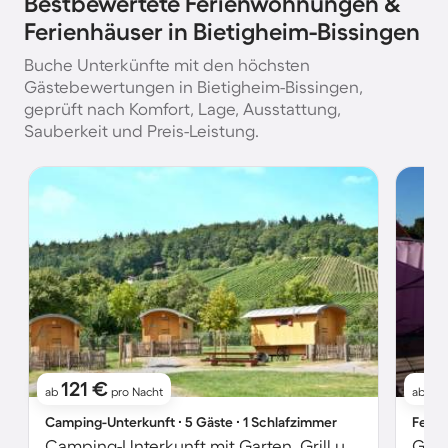
Bestbewertete Ferienwohnungen &
Ferienhäuser in Bietigheim-Bissingen
Buche Unterkünfte mit den höchsten
Gästebewertungen in Bietigheim-Bissingen,
geprüft nach Komfort, Lage, Ausstattung,
Sauberkeit und Preis-Leistung.
121 €
51
ab
pro Nacht
ab
Camping-Unterkunft ∙ 5 Gäste ∙ 1 Schlafzimmer
Ferie
Camping-Unterkunft mit Garten, Grill und Terrasse