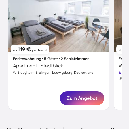
119 €
1
ab
pro Nacht
ab
Ferienwohnung ∙ 5 Gäste ∙ 2 Schlafzimmer
Ferie
Apartment | Stadtblick
Bietigheim-Bissingen, Ludwigsburg, Deutschland
4.8
Bie
Zum Angebot