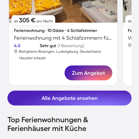
305 €
9
ab
pro Nacht
ab
Ferienwohnung ∙ 10 Gäste ∙ 4 Schlafzimmer
Ferie
Ferienwohnung mit 4 Schlafzimmern für 10 Personen
4.0
Sehr gut
(1 Bewertung)
Bie
Bietigheim-Bissingen, Ludwigsburg, Deutschland
Hau
Haustier erlaubt
Zum Angebot
Alle Angebote ansehen
Top Ferienwohnungen &
Ferienhäuser mit Küche