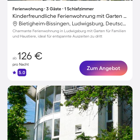
Ferienwohnung ∙ 3 Gäste ∙ 1 Schlafzimmer
Kinderfreundliche Ferienwohnung mit Garten | Stadtblick | Hunde erlaubt
Bietigheim-Bissingen, Ludwigsburg, Deutschland
Charmante Ferienwohnung in Ludwigsburg mit Garten für Familien
und Haustiere, ideal für entspannte Auszeiten zu dritt
126 €
ab
pro Nacht
Zum Angebot
5.0