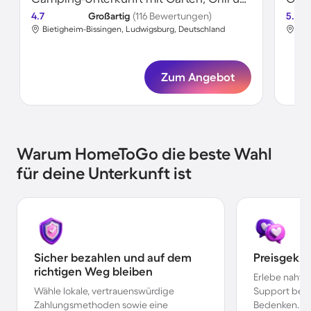
4.7
Großartig
(116 Bewertungen)
5.0
Bietigheim-Bissingen, Ludwigsburg, Deutschland
Bie
Zum Angebot
Warum HomeToGo die beste Wahl
für deine Unterkunft ist
Sicher bezahlen und auf dem
Preisgekr
richtigen Weg bleiben
Erlebe nahtl
Wähle lokale, vertrauenswürdige
Support bei 
Zahlungsmethoden sowie eine
Bedenken.