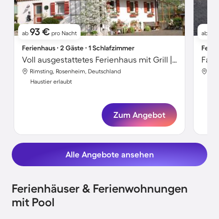
93 €
8
ab
pro Nacht
ab
Ferienhaus ∙ 2 Gäste ∙ 1 Schlafzimmer
Ferie
Voll ausgestattetes Ferienhaus mit Grill | Hunde erlaubt
Rimsting, Rosenheim, Deutschland
Rim
Haustier erlaubt
Hau
Zum Angebot
Alle Angebote ansehen
Ferienhäuser & Ferienwohnungen
mit Pool