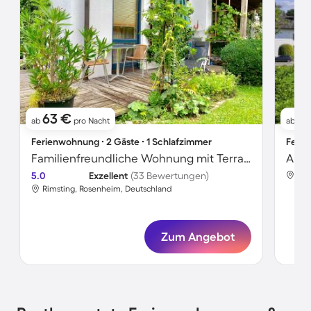
63 €
8
ab
pro Nacht
ab
Ferienwohnung ∙ 2 Gäste ∙ 1 Schlafzimmer
Ferie
Familienfreundliche Wohnung mit Terrasse, Grill und Garten | Gartenblick
Apar
5.0
Exzellent
(33 Bewertungen)
Rim
Rimsting, Rosenheim, Deutschland
Zum Angebot