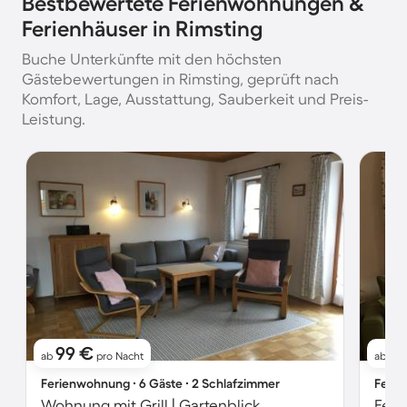
Bestbewertete Ferienwohnungen &
Ferienhäuser in Rimsting
Buche Unterkünfte mit den höchsten
Gästebewertungen in Rimsting, geprüft nach
Komfort, Lage, Ausstattung, Sauberkeit und Preis-
Leistung.
99 €
7
ab
pro Nacht
ab
Ferienwohnung ∙ 6 Gäste ∙ 2 Schlafzimmer
Ferie
Wohnung mit Grill | Gartenblick
Feri