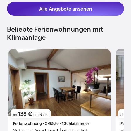
Alle Angebote ansehen
Beliebte Ferienwohnungen mit
Klimaanlage
138 €
2
ab
pro Nacht
ab
Ferienwohnung ∙ 2 Gäste ∙ 1 Schlafzimmer
Ferie
Schönes Apartment | Gartenblick