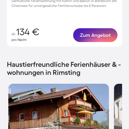
Gemütliche Ferienwohnung mit Kamin und Balkon in Breitbrunn am
Chiemsee für unvergessliche Familienurlaube bis 6 Personen
134 €
ab
Zum Angebot
pro Nacht
Haustierfreundliche Ferienhäuser & -
wohnungen in Rimsting