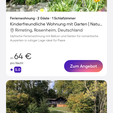
Ferienwohnung ∙ 2 Gäste ∙ 1 Schlafzimmer
Kinderfreundliche Wohnung mit Garten | Naturblick
Rimsting, Rosenheim, Deutschland
Idyllische Ferienwohnung mit Balkon und Garten für romantische
Auszeiten in ruhiger Lage ideal für Paare
64 €
ab
pro Nacht
Zum Angebot
5.0