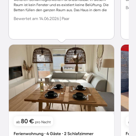
Raum ist kein Fenster und es existiert keine Belüftung. Die
Bewer
Betten füllen den ganzen Raum aus. Das Haus in dem die
Wohnung ist, macht keinen guten Eindruck. Die Wohnung
Bewertet am 14.06.2026 | Paar
ist sehr sauber und ist gut ausgestattet.
80 €
1
ab
pro Nacht
ab
Ferienwohnung ∙ 4 Gäste ∙ 2 Schlafzimmer
Ferie