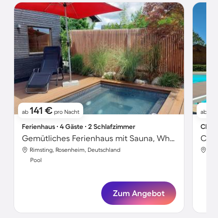
141 €
2
ab
pro Nacht
ab
Ferienhaus ∙ 4 Gäste ∙ 2 Schlafzimmer
Chale
Gemütliches Ferienhaus mit Sauna, Whirlpool und Pool | Bergblick
Rimsting, Rosenheim, Deutschland
Rim
Pool
Poo
Zum Angebot