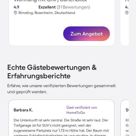
4.9
Exzellent
(31 Bewertungen)
4.7
Rimsting, Rosenheim, Deutschland
Rim
Zum Angebot
Echte Gästebewertungen &
Erfahrungsberichte
Erfahre, wie unsere verifizierten Bewertungen gesammelt
und geprüft werden.
Gast verifiziert von
Barbara K.
Step
HomeToGo
Die Unterkunft ist sehr zentral. Die Straße ist sehr laut. Die
Klein 
Tiefgarage ist für SUV's nicht geeignet, weil der
Garten
zugewiesene Parkplatz nur 1,73 m Höhe hat. Der Raum mit
weit v
weiteren Schlafmöglichkeiten ist unzumutbar. In diesem
Umge