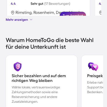
4.4
Sehr gut
(17 Bewertungen)
4.6
Rimsting, Rosenheim, Deutschland
R
Zum Angebot
Mehr anzeigen
Warum HomeToGo die beste Wahl
für deine Unterkunft ist
Sicher bezahlen und auf dem
Preisgekr
richtigen Weg bleiben
Erlebe nahtl
Wähle lokale, vertrauenswürdige
Support bei 
Zahlungsmethoden sowie eine
Bedenken.
Reiseversicherung und andere
Zusatzleistungen.