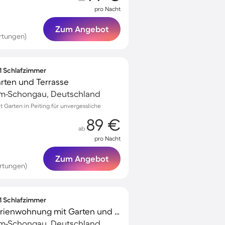
pro Nacht
Zum Angebot
rtungen)
 1 Schlafzimmer
arten und Terrasse
m-Schongau, Deutschland
Garten in Peiting für unvergessliche
89 €
ab
pro Nacht
Zum Angebot
rtungen)
 1 Schlafzimmer
Familienorientierte Ferienwohnung mit Garten und Terrasse | Haustierfreundlich
m-Schongau, Deutschland