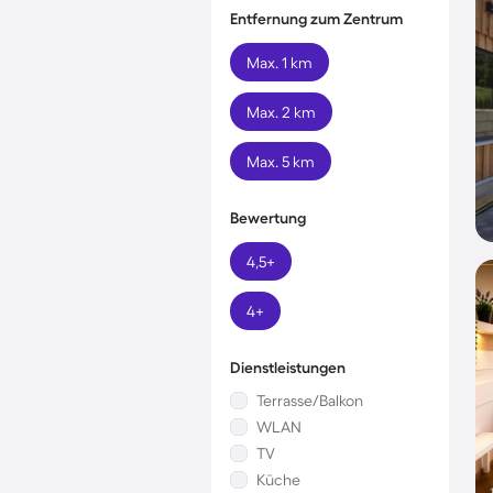
Entfernung zum Zentrum
Max. 1 km
Max. 2 km
Max. 5 km
Bewertung
4,5+
4+
Dienstleistungen
Terrasse/Balkon
WLAN
TV
Küche