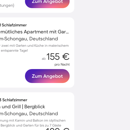
Zum Angebot
rtungen)
 1 Schlafzimmer
Voll ausgestattetes gemütliches Apartment mit Garten und Terrasse
m-Schongau, Deutschland
 zwei mit Garten und Küche in malerischem
r entspannte Tage!
155 €
ab
pro Nacht
Zum Angebot
 3 Schlafzimmer
und Grill | Bergblick
m-Schongau, Deutschland
nung mit Kamin und Balkon im idyllischen
ergblick und Garten für bis zu 7 Gäste