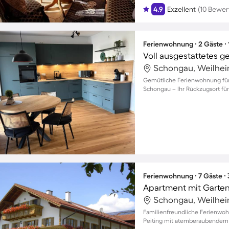
4.9
Exzellent
(10 Bewe
Ferienwohnung ∙ 2 Gäste ∙
Schongau, Weilhei
Gemütliche Ferienwohnung für
Schongau – Ihr Rückzugsort fü
Ferienwohnung ∙ 7 Gäste ∙
Apartment mit Garten 
Schongau, Weilhei
Familienfreundliche Ferienwoh
Peiting mit atemberaubendem B