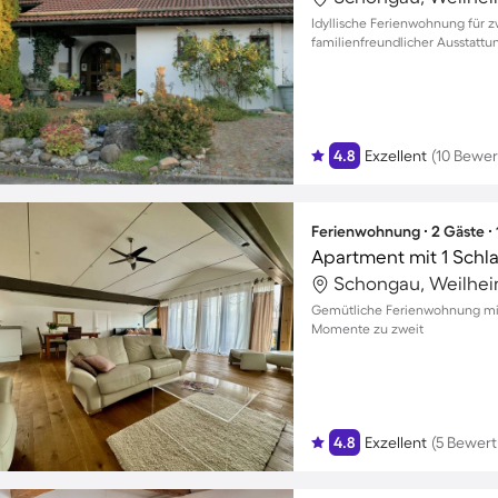
Idyllische Ferienwohnung für z
familienfreundlicher Ausstattu
4.8
Exzellent
(10 Bewe
Ferienwohnung ∙ 2 Gäste ∙
Apartment mit 1 Schl
Schongau, Weilhei
Gemütliche Ferienwohnung mit
Momente zu zweit
4.8
Exzellent
(5 Bewer