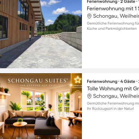
Ferienwohnung ∙ 2 Gäste ∙
Ferienwohnung mit 1 
Schongau, Weilhei
Gemütliche Ferienwohnung für 
Küche und Parkmöglichkeiten
Ferienwohnung ∙ 4 Gäste ∙
Tolle Wohnung mit Gri
Schongau, Weilhei
Gemütliche Ferienwohnung mit 
Ihr Rückzugsort in der Natur!