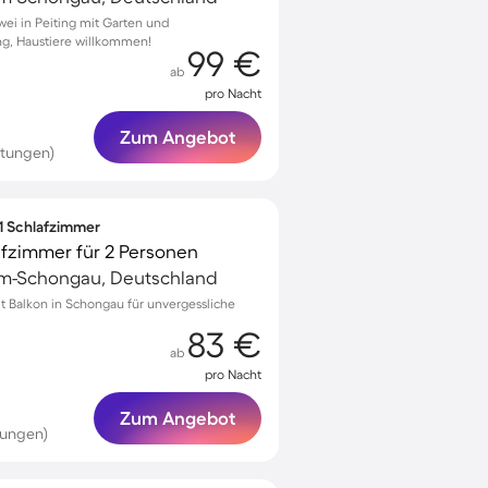
wei in Peiting mit Garten und
ng, Haustiere willkommen!
99 €
ab
pro Nacht
Zum Angebot
rtungen)
 1 Schlafzimmer
afzimmer für 2 Personen
m-Schongau, Deutschland
 Balkon in Schongau für unvergessliche
83 €
ab
pro Nacht
Zum Angebot
tungen)