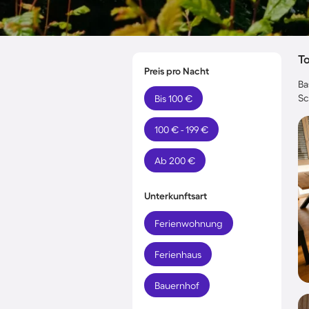
T
Preis pro Nacht
Ba
Sc
Bis 100 €
100 € - 199 €
Ab 200 €
Unterkunftsart
Ferienwohnung
Ferienhaus
Bauernhof