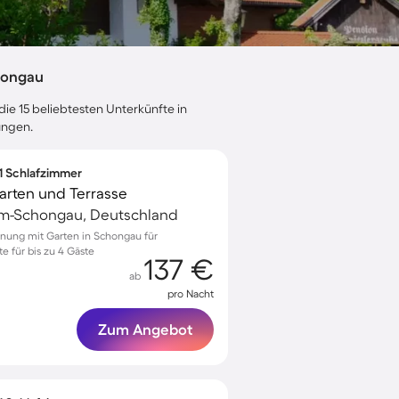
hongau
die 15 beliebtesten Unterkünfte in
ungen.
 1 Schlafzimmer
arten und Terrasse
m-Schongau, Deutschland
nung mit Garten in Schongau für
 für bis zu 4 Gäste
137 €
ab
pro Nacht
Zum Angebot