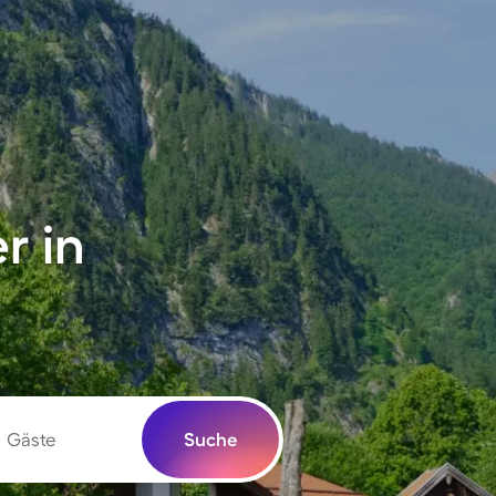
r in
Gäste
Suche