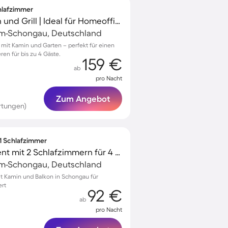
chlafzimmer
Ferienhaus mit Garten und Grill | Ideal für Homeoffice
m-Schongau, Deutschland
g mit Kamin und Garten – perfekt für einen
en für bis zu 4 Gäste.
159 €
ab
pro Nacht
Zum Angebot
rtungen)
 1 Schlafzimmer
Gemütliches Apartment mit 2 Schlafzimmern für 4 Personen
m-Schongau, Deutschland
 Kamin und Balkon in Schongau für
ert
92 €
ab
pro Nacht