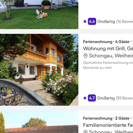
4.6
Großartig
(16 Bewe
Ferienwohnung ∙ 4 Gäste ∙
Wohnung mit Grill, G
Schongau, Weilhei
Gemütliche Ferienwohnung mit 
Momente zu viert
4.7
Großartig
(59 Bewe
Ferienwohnung ∙ 2 Gäste ∙
Schongau, Weilhei