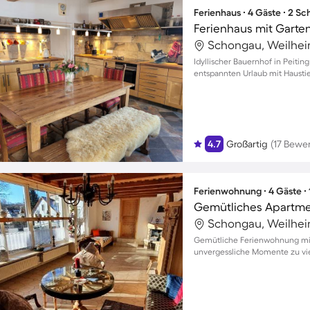
Ferienhaus ∙ 4 Gäste ∙ 2 S
Schongau, Weilhei
Idyllischer Bauernhof in Peitin
entspannten Urlaub mit Haustier
4.7
Großartig
(17 Bewe
Ferienwohnung ∙ 4 Gäste ∙
Schongau, Weilhei
Gemütliche Ferienwohnung mit
unvergessliche Momente zu vi