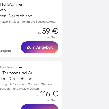
 1 Schlafzimmer
nen
ngen, Deutschland
 zwei in Metzingen mit voll ausgestatteter
59 €
ab
pro Nacht
Zum Angebot
tungen)
 1 Schlafzimmer
 Terrasse und Grill
ngen, Deutschland
nung mit Balkon und Garten in Glems –
Haustieren und bis zu 4 Gästen!
116 €
ab
pro Nacht