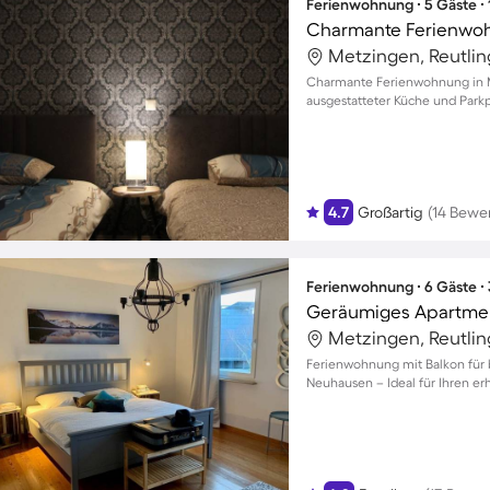
Ferienwohnung ∙ 5 Gäste ∙
Charmante Ferienwoh
Metzingen, Reutli
Charmante Ferienwohnung in Me
ausgestatteter Küche und Parkpl
4.7
Großartig
(14 Bewe
Ferienwohnung ∙ 6 Gäste ∙
Geräumiges Apartment
Metzingen, Reutli
Ferienwohnung mit Balkon für b
Neuhausen – Ideal für Ihren er