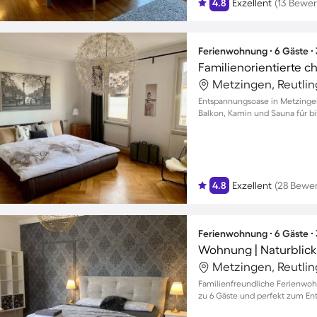
4.8
Exzellent
(13 Bewe
Ferienwohnung ∙ 6 Gäste ∙
Metzingen, Reutli
Entspannungsoase in Metzinge
Balkon, Kamin und Sauna für bi
4.8
Exzellent
(28 Bewe
Ferienwohnung ∙ 6 Gäste ∙
Wohnung | Naturblick 
Metzingen, Reutli
Familienfreundliche Ferienwohn
zu 6 Gäste und perfekt zum En