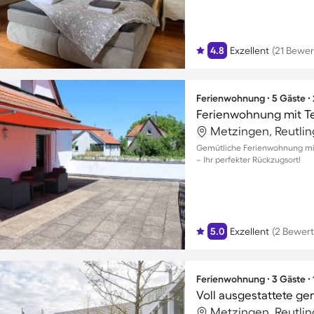
4.8
Exzellent
(21 Bewe
Ferienwohnung ∙ 5 Gäste ∙
Ferienwohnung mit Ter
Metzingen, Reutli
Gemütliche Ferienwohnung mit 
– Ihr perfekter Rückzugsort!
5.0
Exzellent
(2 Bewer
Ferienwohnung ∙ 3 Gäste ∙
Metzingen, Reutli