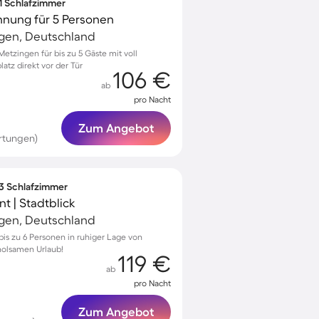
 1 Schlafzimmer
nung für 5 Personen
ngen, Deutschland
tzingen für bis zu 5 Gäste mit voll
atz direkt vor der Tür
106 €
ab
pro Nacht
Zum Angebot
rtungen)
 3 Schlafzimmer
 | Stadtblick
ngen, Deutschland
is zu 6 Personen in ruhiger Lage von
holsamen Urlaub!
119 €
ab
pro Nacht
Zum Angebot