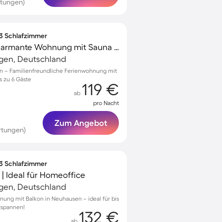
rtungen)
 3 Schlafzimmer
Familienorientierte charmante Wohnung mit Sauna | Stadtblick
ngen, Deutschland
n – Familienfreundliche Ferienwohnung mit
s zu 6 Gäste
119 €
ab
pro Nacht
Zum Angebot
rtungen)
 3 Schlafzimmer
| Ideal für Homeoffice
ngen, Deutschland
ung mit Balkon in Neuhausen – ideal für bis
tspannen!
132 €
ab