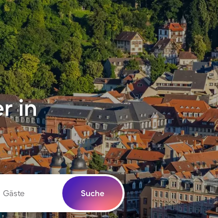
r in
Gäste
Suche