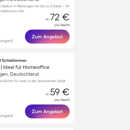
alkon in Metzingen für bis zu 3 Gäste – Ihr
chwäbischen Alb
72 €
ab
pro Nacht
Zum Angebot
tungen)
 1 Schlafzimmer
 Ideal für Homeoffice
ngen, Deutschland
 Küche für zwei in der charmanten Stadt
59 €
ab
pro Nacht
Zum Angebot
tungen)