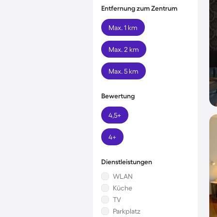
Entfernung zum Zentrum
Max. 1 km
Max. 2 km
Max. 5 km
Bewertung
4,5+
4+
Dienstleistungen
WLAN
Küche
TV
Parkplatz