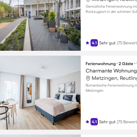
Gemütliche Ferienwohnung mit B
Rückzugsort in der schönen S
4.1
Sehr gut
(75 Bewer
Ferienwohnung ∙ 2 Gäste ∙
Charmante Wohnung |
Metzingen, Reutli
Romantische Ferienwohnung mit
Metzingen
4.1
Sehr gut
(75 Bewer