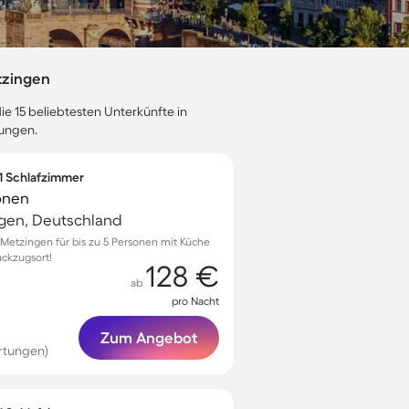
tzingen
ie 15 beliebtesten Unterkünfte in
tungen.
 1 Schlafzimmer
onen
ngen, Deutschland
etzingen für bis zu 5 Personen mit Küche
ückzugsort!
128 €
ab
pro Nacht
Zum Angebot
rtungen)