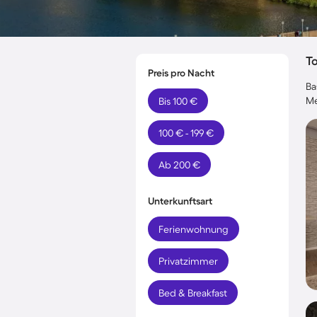
T
Preis pro Nacht
Ba
Me
Bis 100 €
100 € - 199 €
Ab 200 €
Unterkunftsart
Ferienwohnung
Privatzimmer
Bed & Breakfast