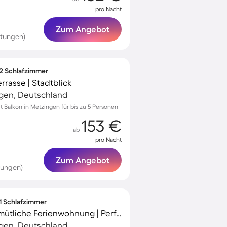
pro Nacht
Zum Angebot
rtungen)
 2 Schlafzimmer
rasse | Stadtblick
ngen, Deutschland
Balkon in Metzingen für bis zu 5 Personen
153 €
ab
pro Nacht
Zum Angebot
tungen)
 1 Schlafzimmer
Voll ausgestattete gemütliche Ferienwohnung | Perfekt für die Arbeit von Zuhause
ngen, Deutschland