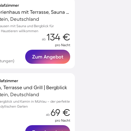
chlafzimmer
Kinderfreundliches Ferienhaus mit Terrasse, Sauna und Garten | Naturblick | Perfekt für die Arbeit von Zuhause | Haustiere sind willkommen
tein, Deutschland
hausen mit Sauna und Bergblick für
t Haustieren willkommen
134 €
ab
pro Nacht
Zum Angebot
rtungen)
hlafzimmer
 Terrasse und Grill | Bergblick
tein, Deutschland
ergblick und Kamin in Mühlau – der perfekte
idyllischen Garten
69 €
ab
pro Nacht