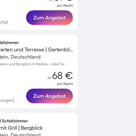
pro Nacht
Zum Angebot
ung)
hlafzimmer
Ferienhaus mit Grill, Garten und Terrasse | Gartenblick
tein, Deutschland
min und Bergblick in Mühlau - ideal für
68 €
ab
pro Nacht
Zum Angebot
tungen)
 1 Schlafzimmer
t Grill | Bergblick
tein, Deutschland