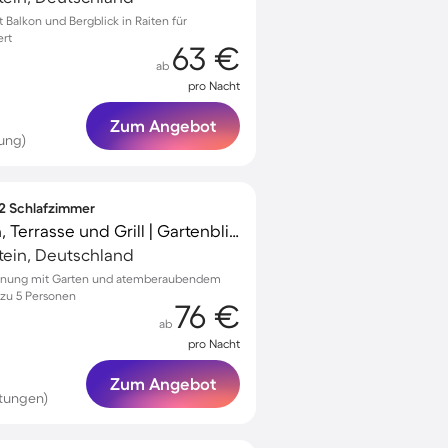
Balkon und Bergblick in Raiten für
ert
63 €
ab
pro Nacht
Zum Angebot
ung)
 2 Schlafzimmer
Apartment mit Garten, Terrasse und Grill | Gartenblick
tein, Deutschland
ohnung mit Garten und atemberaubendem
 zu 5 Personen
76 €
ab
pro Nacht
Zum Angebot
tungen)