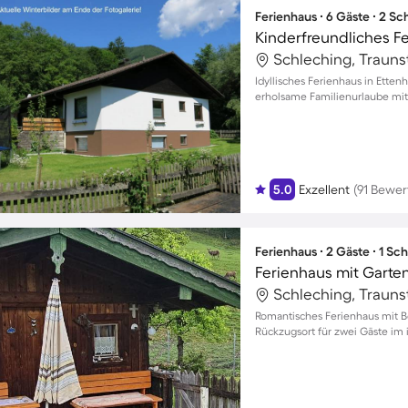
Ferienhaus ∙ 6 Gäste ∙ 2 S
Schleching, Trauns
Idyllisches Ferienhaus in Etten
erholsame Familienurlaube mi
5.0
Exzellent
(91 Bewe
Ferienhaus ∙ 2 Gäste ∙ 1 Sc
Ferienhaus mit Garten,
Schleching, Trauns
Romantisches Ferienhaus mit B
Rückzugsort für zwei Gäste im 