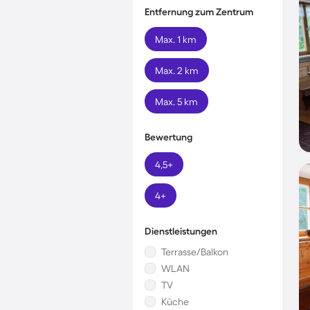
Entfernung zum Zentrum
Max. 1 km
Max. 2 km
Max. 5 km
Bewertung
4,5+
4+
Dienstleistungen
Terrasse/Balkon
WLAN
TV
Küche