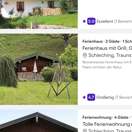
5.0
Exzellent
(1 Bewert
Ferienhaus ∙ 2 Gäste ∙ 1 Sc
Schleching, Trauns
Romantisches Ferienhaus mit Ka
Paare inmitten der Natur.
4.7
Großartig
(7 Bewer
Ferienwohnung ∙ 4 Gäste ∙
Tolle Ferienwohnung mi
Schleching, Trauns