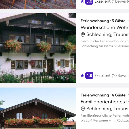
5.0
Exzellent
(1 Bewert
Ferienwohnung ∙ 3 Gäste ∙
Wunderschöne Wohnu
Schleching, Trauns
Gemütliche Ferienwohnung mit
Schleching für bis zu 3 Person
4.8
Exzellent
(10 Bewe
Ferienwohnung ∙ 4 Gäste ∙
Schleching, Trauns
Familienfreundliche Ferienwohn
bis zu 4 Personen – Ihr Rückzug