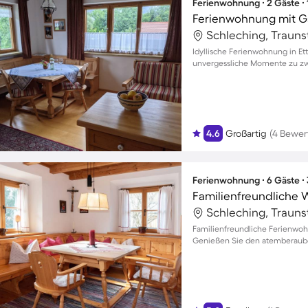
Ferienwohnung ∙ 2 Gäste ∙
Schleching, Trauns
Idyllische Ferienwohnung in Et
unvergessliche Momente zu zw
4.6
Großartig
(4 Bewer
Ferienwohnung ∙ 6 Gäste ∙
Schleching, Trauns
Familienfreundliche Ferienwoh
Genießen Sie den atemberaube