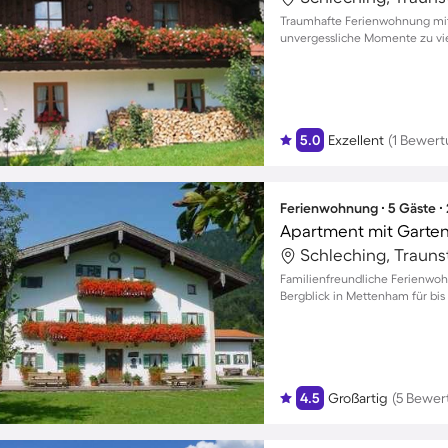
Traumhafte Ferienwohnung mit 
unvergessliche Momente zu vi
5.0
Exzellent
(1 Bewert
Ferienwohnung ∙ 5 Gäste ∙
Schleching, Trauns
Familienfreundliche Ferienw
Bergblick in Mettenham für bis
4.5
Großartig
(5 Bewer