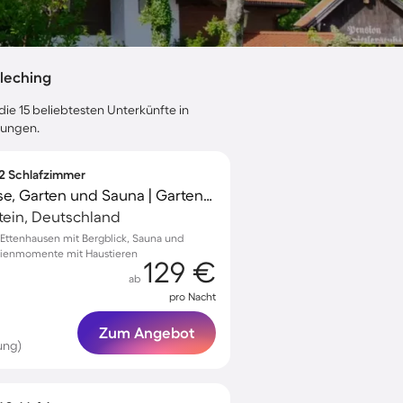
leching
die 15 beliebtesten Unterkünfte in
tungen.
 2 Schlafzimmer
Apartment mit Terrasse, Garten und Sauna | Gartenblick
tein, Deutschland
Ettenhausen mit Bergblick, Sauna und
ilienmomente mit Haustieren
129 €
ab
pro Nacht
Zum Angebot
ung)