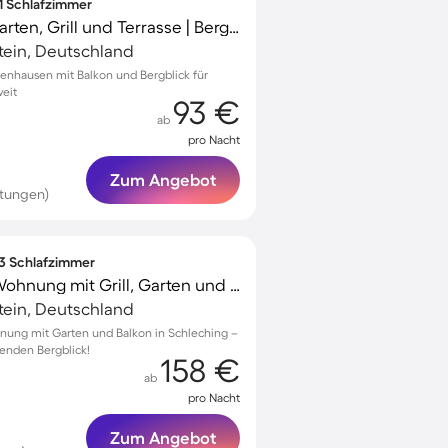
 1 Schlafzimmer
Ferienwohnung mit Garten, Grill und Terrasse | Bergblick
tein, Deutschland
tenhausen mit Balkon und Bergblick für
eit
93 €
ab
pro Nacht
Zum Angebot
tungen)
 3 Schlafzimmer
Familienfreundliche Wohnung mit Grill, Garten und Terrasse | Bergblick
tein, Deutschland
nung mit Garten und Balkon in Schleching –
nden Bergblick!
158 €
ab
pro Nacht
Zum Angebot