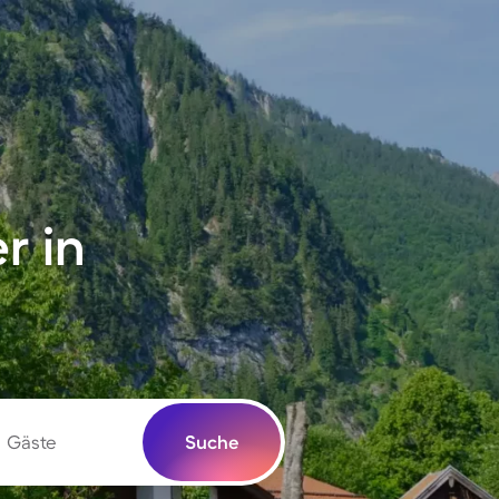
r in
Gäste
Suche