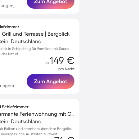
Zum Angebot
tungen)
hlafzimmer
Grill und Terrasse | Bergblick
tein, Deutschland
blick in Schleching für Familien mit Sauna
 der Natur!
149 €
ab
pro Nacht
Zum Angebot
tungen)
 1 Schlafzimmer
Kinderfreundliche charmante Ferienwohnung mit Garten und Grill | Gartenblick
tein, Deutschland
it Balkon und atemberaubendem Bergblick
 unvergessliche Auszeiten zu zweit