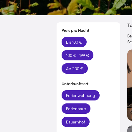
T
Preis pro Nacht
Ba
Sc
Bis 100 €
100 € - 199 €
Ab 200 €
Unterkunftsart
Ferienwohnung
Ferienhaus
Bauernhof