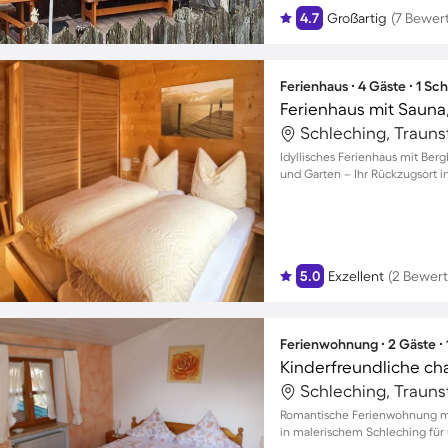
4.7
Großartig
(7 Bewer
Ferienhaus ∙ 4 Gäste ∙ 1 Sc
Ferienhaus mit Sauna, 
Schleching, Trauns
Idyllisches Ferienhaus mit Berg
und Garten – Ihr Rückzugsort in
5.0
Exzellent
(2 Bewer
Ferienwohnung ∙ 2 Gäste ∙
Schleching, Trauns
Romantische Ferienwohnung m
in malerischem Schleching für