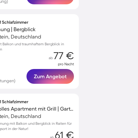
ung)
 1 Schlafzimmer
ng | Bergblick
tein, Deutschland
 Balkon und traumhaftem Bergblick in
en
77 €
ab
pro Nacht
Zum Angebot
rtungen)
 1 Schlafzimmer
Familienorientiertes tolles Apartment mit Grill | Gartenblick
tein, Deutschland
ung mit Balkon und Bergblick in Raiten für
sort in der Natur!
61 €
ab