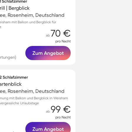
 1 Schlafzimmer
ll | Bergblick
ee, Rosenheim, Deutschland
eisham mit Balkon und Bergblick für
t
70 €
ab
pro Nacht
Zum Angebot
rtungen)
 2 Schlafzimmer
artenblick
ee, Rosenheim, Deutschland
nung mit Balkon und Bergblick in Weisham
unvergessliche Urlaubstage
99 €
ab
pro Nacht
Zum Angebot