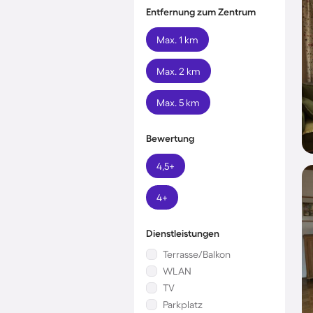
Entfernung zum Zentrum
Max. 1 km
Max. 2 km
Max. 5 km
Bewertung
4,5+
4+
Dienstleistungen
Terrasse/Balkon
WLAN
TV
Parkplatz