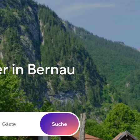
r in Bernau
Gäste
Suche