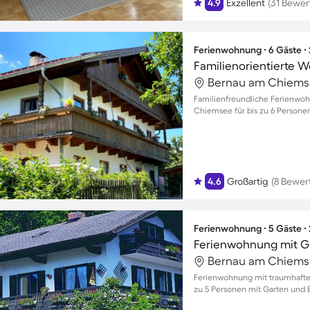
4.9
Exzellent
(31 Bewe
Ferienwohnung ∙ 6 Gäste ∙
Familienorientierte Wo
Bernau am Chiems
Familienfreundliche Ferienwoh
Chiemsee für bis zu 6 Persone
4.6
Großartig
(8 Bewer
Ferienwohnung ∙ 5 Gäste ∙
Bernau am Chiems
Ferienwohnung mit traumhafte
zu 5 Personen mit Garten und 