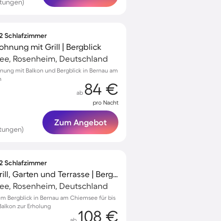
rtungen)
 2 Schlafzimmer
hnung mit Grill | Bergblick
ee, Rosenheim, Deutschland
nung mit Balkon und Bergblick in Bernau am
n
84 €
ab
pro Nacht
Zum Angebot
tungen)
 2 Schlafzimmer
Ferienwohnung mit Grill, Garten und Terrasse | Bergblick
ee, Rosenheim, Deutschland
m Bergblick in Bernau am Chiemsee für bis
Balkon zur Erholung
108 €
ab