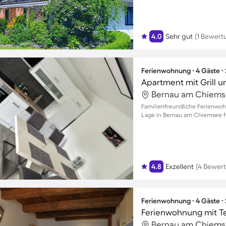
4.0
Sehr gut
(1 Bewert
Ferienwohnung ∙ 4 Gäste ∙
Apartment mit Grill u
Bernau am Chiems
Familienfreundliche Ferienwoh
Lage in Bernau am Chiemsee fü
4.8
Exzellent
(4 Bewer
Ferienwohnung ∙ 4 Gäste ∙
Bernau am Chiems