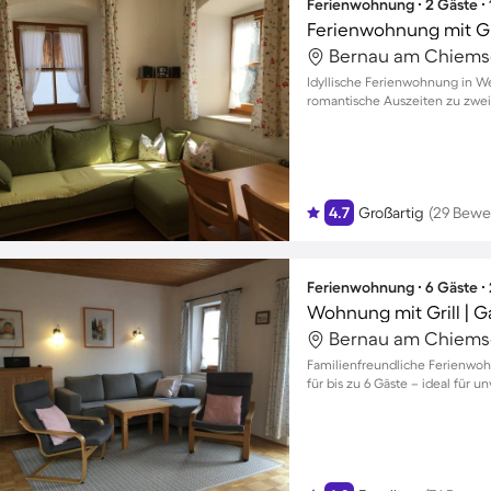
Ferienwohnung ∙ 2 Gäste ∙
Ferienwohnung mit Gri
Bernau am Chiems
Idyllische Ferienwohnung in W
romantische Auszeiten zu zwei
4.7
Großartig
(29 Bewe
Ferienwohnung ∙ 6 Gäste ∙
Wohnung mit Grill | G
Bernau am Chiems
Familienfreundliche Ferienwoh
für bis zu 6 Gäste – ideal für 