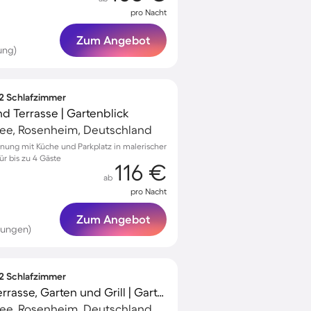
pro Nacht
Zum Angebot
ung)
 2 Schlafzimmer
nd Terrasse | Gartenblick
ee, Rosenheim, Deutschland
nung mit Küche und Parkplatz in malerischer
r bis zu 4 Gäste
116 €
ab
pro Nacht
Zum Angebot
tungen)
 2 Schlafzimmer
Ferienwohnung mit Terrasse, Garten und Grill | Gartenblick
ee, Rosenheim, Deutschland