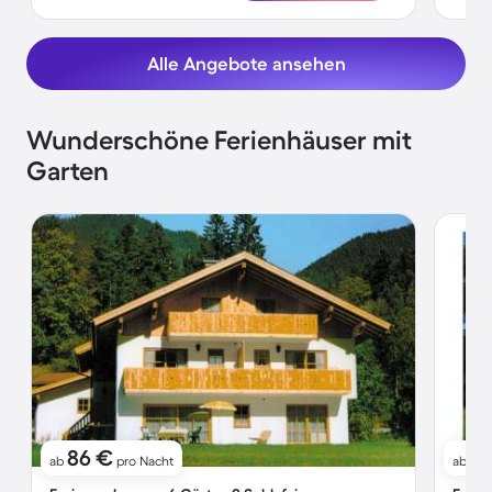
Alle Angebote ansehen
Wunderschöne Ferienhäuser mit
Garten
86 €
1
ab
pro Nacht
ab