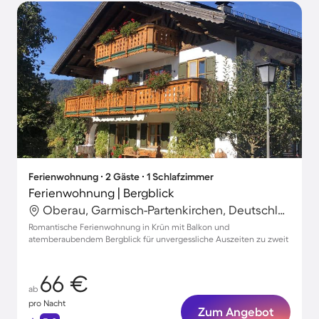
Ferienwohnung ∙ 2 Gäste ∙ 1 Schlafzimmer
Ferienwohnung | Bergblick
Oberau, Garmisch-Partenkirchen, Deutschland
Romantische Ferienwohnung in Krün mit Balkon und
atemberaubendem Bergblick für unvergessliche Auszeiten zu zweit
66 €
ab
pro Nacht
Zum Angebot