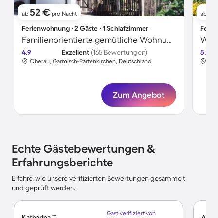
52 €
6
ab
pro Nacht
ab
Ferienwohnung ∙ 2 Gäste ∙ 1 Schlafzimmer
Ferie
Familienorientierte gemütliche Wohnung | Naturblick
Wohn
4.9
Exzellent
(165 Bewertungen)
5.0
Oberau, Garmisch-Partenkirchen, Deutschland
Obe
Zum Angebot
Echte Gästebewertungen &
Erfahrungsberichte
Erfahre, wie unsere verifizierten Bewertungen gesammelt
und geprüft werden.
Gast verifiziert von
Katharina T.
Alexa