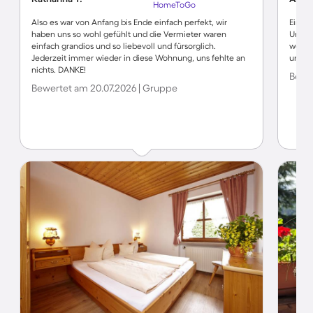
HomeToGo
Also es war von Anfang bis Ende einfach perfekt, wir
Eine e
haben uns so wohl gefühlt und die Vermieter waren
Und zw
einfach grandios und so liebevoll und fürsorglich.
werden
Jederzeit immer wieder in diese Wohnung, uns fehlte an
unein
nichts. DANKE!
Bewer
Bewertet am 20.07.2026 | Gruppe