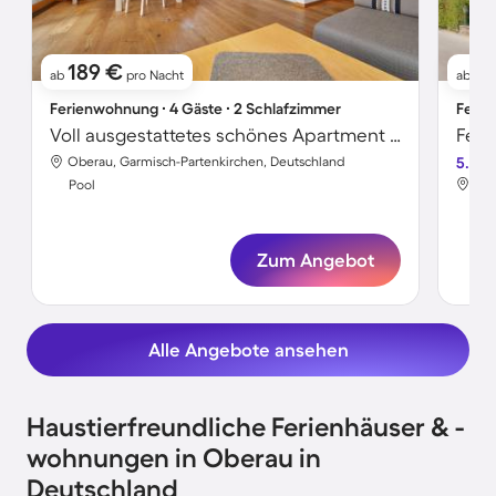
189 €
1
ab
pro Nacht
ab
Ferienwohnung ∙ 4 Gäste ∙ 2 Schlafzimmer
Ferie
Voll ausgestattetes schönes Apartment mit Sauna, Terrasse und Garten | Bergblick
Oberau, Garmisch-Partenkirchen, Deutschland
5.0
Obe
Pool
Poo
Zum Angebot
Alle Angebote ansehen
Haustierfreundliche Ferienhäuser & -
wohnungen in Oberau in
Deutschland