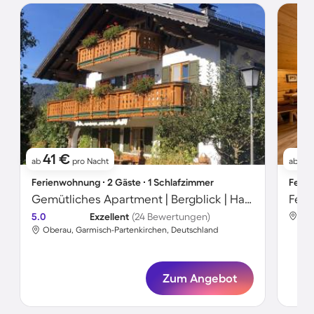
41 €
1
ab
pro Nacht
ab
Ferienwohnung ∙ 2 Gäste ∙ 1 Schlafzimmer
Ferie
Gemütliches Apartment | Bergblick | Haustierfreundlich
Feri
5.0
Exzellent
(24 Bewertungen)
Obe
Oberau, Garmisch-Partenkirchen, Deutschland
Zum Angebot