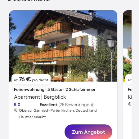
76 €
7
ab
pro Nacht
ab
Ferienwohnung ∙ 3 Gäste ∙ 2 Schlafzimmer
Ferie
Apartment | Bergblick
5.0
Exzellent
(25 Bewertungen)
Obe
Oberau, Garmisch-Partenkirchen, Deutschland
Hau
Haustier erlaubt
Zum Angebot