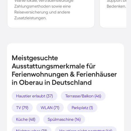
Wähle lokale, vertrauenswürdige
Support bei 
Zahlungsmethoden sowie eine
Bedenken.
Reiseversicherung und andere
Zusatzleistungen.
Meistgesuchte
Ausstattungsmerkmale für
Ferienwohnungen & Ferienhäuser
in Oberau in Deutschland
Haustier erlaubt (37)
Terrasse/Balkon (46)
TV (79)
WLAN (71)
Parkplatz (1)
Küche (48)
Spülmaschine (14)
Nichtraucher (71)
Haustiere nicht gestattet (46)