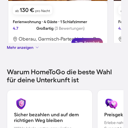
130 €
ab
pro Nacht
ab
Ferienwohnung ∙ 4 Gäste ∙ 1 Schlafzimmer
Ferie
4.7
Großartig
(3 Bewertungen)
4.5
Oberau, Garmisch-Partenkirchen, Deutschland
Zum Angebot
Mehr anzeigen
Warum HomeToGo die beste Wahl
für deine Unterkunft ist
Sicher bezahlen und auf dem
Preisgekr
richtigen Weg bleiben
Erlebe nahtl