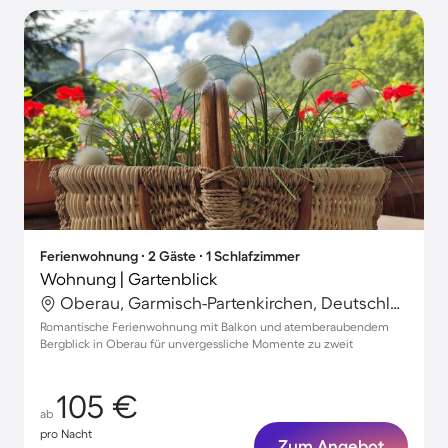
Ferienwohnung ∙ 2 Gäste ∙ 1 Schlafzimmer
Wohnung | Gartenblick
Oberau, Garmisch-Partenkirchen, Deutschland
Romantische Ferienwohnung mit Balkon und atemberaubendem
Bergblick in Oberau für unvergessliche Momente zu zweit
105 €
ab
pro Nacht
Zum Angebot