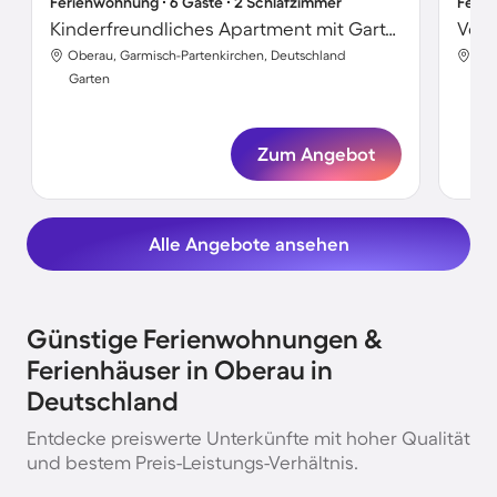
Ferienwohnung ∙ 6 Gäste ∙ 2 Schlafzimmer
Ferie
Kinderfreundliches Apartment mit Garten | Bergblick
Oberau, Garmisch-Partenkirchen, Deutschland
Obe
Garten
Gar
Zum Angebot
Alle Angebote ansehen
Günstige Ferienwohnungen &
Ferienhäuser in Oberau in
Deutschland
Entdecke preiswerte Unterkünfte mit hoher Qualität
und bestem Preis-Leistungs-Verhältnis.