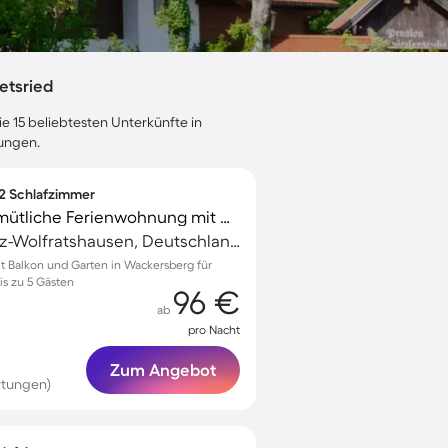
etsried
e 15 beliebtesten Unterkünfte in
tungen.
 2 Schlafzimmer
Voll ausgestattete gemütliche Ferienwohnung mit Garten
Geretsried, Bad Tölz-Wolfratshausen, Deutschland
 Balkon und Garten in Wackersberg für
s zu 5 Gästen
96 €
ab
pro Nacht
Zum Angebot
rtungen)