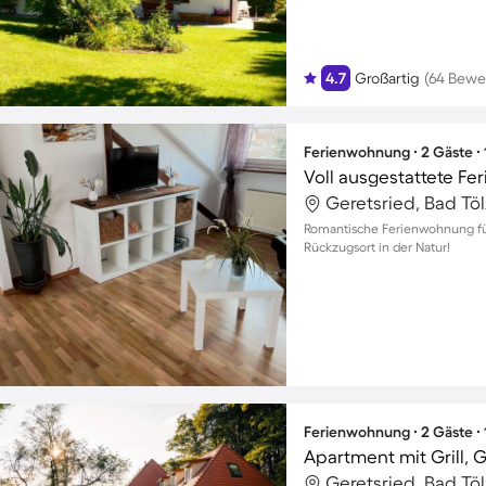
4.7
Großartig
(64 Bewe
Ferienwohnung ∙ 2 Gäste ∙
Voll ausgestattete F
Romantische Ferienwohnung für
Rückzugsort in der Natur!
Ferienwohnung ∙ 2 Gäste ∙
Apartment mit Grill, 