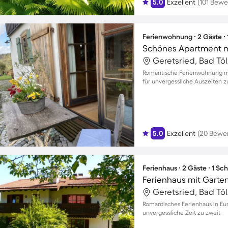
5.0
Exzellent
(101 Bew
Ferienwohnung ∙ 2 Gäste ∙
Schönes Apartment m
Romantische Ferienwohnung mi
für unvergessliche Auszeiten z
5.0
Exzellent
(20 Bewe
Ferienhaus ∙ 2 Gäste ∙ 1 Sc
Ferienhaus mit Garte
Romantisches Ferienhaus in Eu
unvergessliche Zeit zu zweit