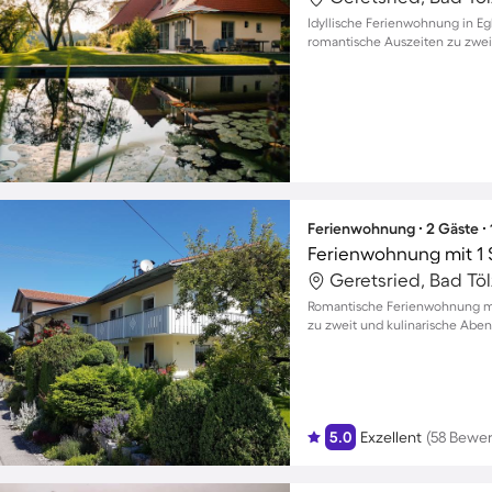
Idyllische Ferienwohnung in Eg
romantische Auszeiten zu zwei
Ferienwohnung ∙ 2 Gäste ∙
Ferienwohnung mit 1 
Romantische Ferienwohnung mi
zu zweit und kulinarische Aben
5.0
Exzellent
(58 Bewe