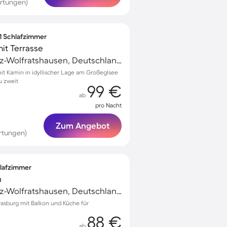
ertungen)
 1 Schlafzimmer
it Terrasse
Geretsried, Bad Tölz-Wolfratshausen, Deutschland
t Kamin in idyllischer Lage am Großeglsee
u zweit
99 €
ab
pro Nacht
Zum Angebot
rtungen)
hlafzimmer
n
Geretsried, Bad Tölz-Wolfratshausen, Deutschland
rasburg mit Balkon und Küche für
88 €
ab