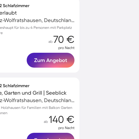
 2 Schlafzimmer
erlaubt
Geretsried, Bad Tölz-Wolfratshausen, Deutschland
eshaupt für bis zu 4 Personen mit Parkplatz
re
70 €
ab
pro Nacht
Zum Angebot
 2 Schlafzimmer
 Garten und Grill | Seeblick
Geretsried, Bad Tölz-Wolfratshausen, Deutschland
 Holzhausen für Familien mit Balkon Garten
sonen
140 €
ab
pro Nacht