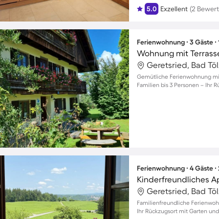
5.0
Exzellent
(2 Bewer
Ferienwohnung ∙ 3 Gäste ∙
Wohnung mit Terrasse,
Gemütliche Ferienwohnung mit
Familien bis 3 Personen – Ihr 
Ferienwohnung ∙ 4 Gäste ∙
Familienfreundliche Ferienwoh
Ihr Rückzugsort mit Garten und 