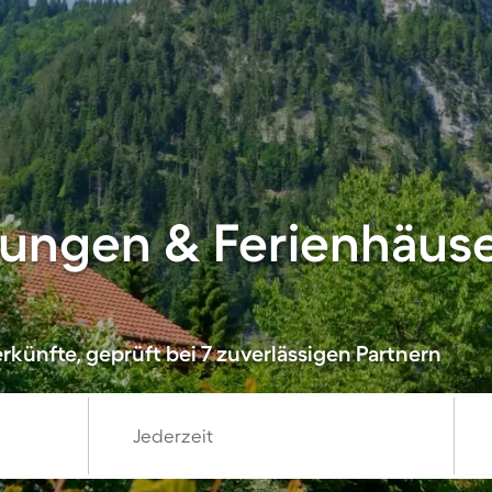
ungen & Ferienhäuse
künfte, geprüft bei 7 zuverlässigen Partnern
Jederzeit