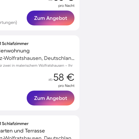
pro Nacht
Zum Angebot
rtungen)
 1 Schlafzimmer
erienwohnung
Geretsried, Bad Tölz-Wolfratshausen, Deutschland
 zwei in malerischem Wolfratshausen – Ihr
58 €
ab
pro Nacht
Zum Angebot
 1 Schlafzimmer
Garten und Terrasse
Geretsried, Bad Tölz-Wolfratshausen, Deutschland