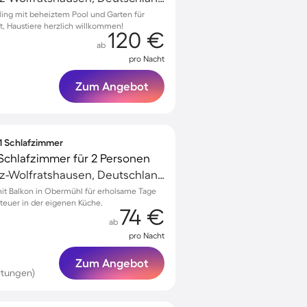
ling mit beheiztem Pool und Garten für
t, Haustiere herzlich willkommen!
120 €
ab
pro Nacht
Zum Angebot
 1 Schlafzimmer
Schlafzimmer für 2 Personen
Geretsried, Bad Tölz-Wolfratshausen, Deutschland
t Balkon in Obermühl für erholsame Tage
teuer in der eigenen Küche.
74 €
ab
pro Nacht
Zum Angebot
rtungen)