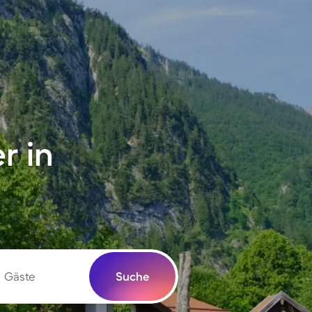
r in
Gäste
Suche