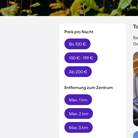
T
Preis pro Nacht
Ba
Ge
Bis 100 €
100 € - 199 €
Ab 200 €
Entfernung zum Zentrum
Max. 1 km
Max. 2 km
Max. 5 km