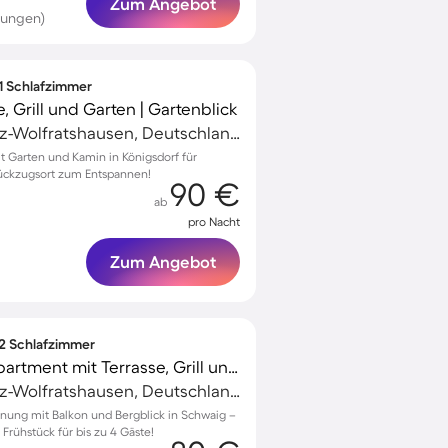
Zum Angebot
tungen)
 1 Schlafzimmer
 Grill und Garten | Gartenblick
Geretsried, Bad Tölz-Wolfratshausen, Deutschland
 Garten und Kamin in Königsdorf für
Rückzugsort zum Entspannen!
90 €
ab
pro Nacht
Zum Angebot
 2 Schlafzimmer
Kinderfreundliches Apartment mit Terrasse, Grill und Garten | Bergblick
Geretsried, Bad Tölz-Wolfratshausen, Deutschland
nung mit Balkon und Bergblick in Schwaig –
Frühstück für bis zu 4 Gäste!