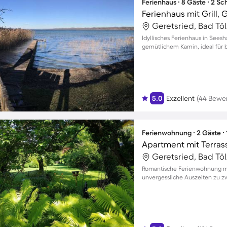
Ferienhaus ∙ 8 Gäste ∙ 2 S
Idyllisches Ferienhaus in Seesh
gemütlichem Kamin, ideal für b
5.0
Exzellent
(44 Bewe
Ferienwohnung ∙ 2 Gäste ∙
Apartment mit Terrass
Romantische Ferienwohnung mi
unvergessliche Auszeiten zu z