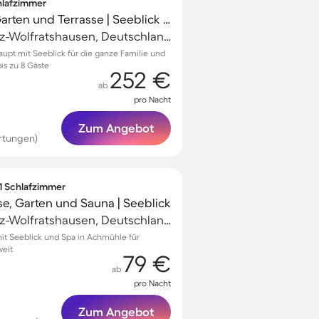
chlafzimmer
Ferienhaus mit Grill, Garten und Terrasse | Seeblick | Ideal für Homeoffice
Geretsried, Bad Tölz-Wolfratshausen, Deutschland
aupt mit Seeblick für die ganze Familie und
is zu 8 Gäste
252 €
ab
pro Nacht
Zum Angebot
rtungen)
 1 Schlafzimmer
e, Garten und Sauna | Seeblick
Geretsried, Bad Tölz-Wolfratshausen, Deutschland
t Seeblick und Spa in Achmühle für
weit
79 €
ab
pro Nacht
Zum Angebot