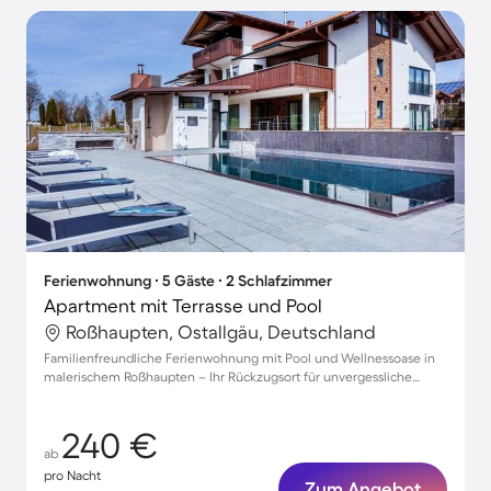
Ferienwohnung ∙ 5 Gäste ∙ 2 Schlafzimmer
Apartment mit Terrasse und Pool
Roßhaupten, Ostallgäu, Deutschland
Familienfreundliche Ferienwohnung mit Pool und Wellnessoase in
malerischem Roßhaupten – Ihr Rückzugsort für unvergessliche
Urlaubstage!
240 €
ab
pro Nacht
Zum Angebot