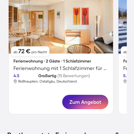
72 €
2
ab
pro Nacht
ab
Ferienwohnung ∙ 2 Gäste ∙ 1 Schlafzimmer
Ferie
Ferienwohnung mit 1 Schlafzimmer für 2 Personen
Feri
4.5
Großartig
(15 Bewertungen)
5.0
Roßhaupten, Ostallgäu, Deutschland
Roß
Zum Angebot