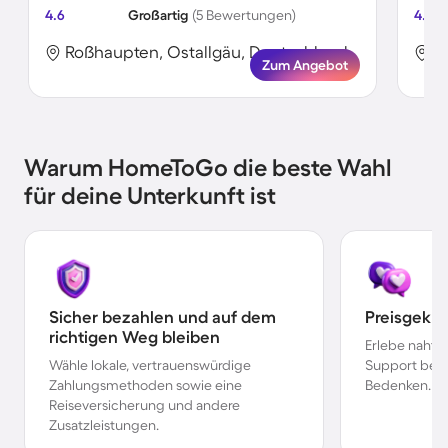
4.6
Großartig
(5 Bewertungen)
4.7
Roßhaupten, Ostallgäu, Deutschland
R
Zum Angebot
Warum HomeToGo die beste Wahl
für deine Unterkunft ist
Sicher bezahlen und auf dem
Preisgekr
richtigen Weg bleiben
Erlebe nahtl
Wähle lokale, vertrauenswürdige
Support bei 
Zahlungsmethoden sowie eine
Bedenken.
Reiseversicherung und andere
Zusatzleistungen.