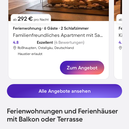
292 €
2
ab
pro Nacht
ab
Ferienwohnung ∙ 6 Gäste ∙ 2 Schlafzimmer
Ferie
Familienfreundliches Apartment mit Sauna und Pool | Panoramablick | Perfekt für die Arbeit von Zuhause | Haustierfreundlich
4.8
Exzellent
(4 Bewertungen)
4.8
Roßhaupten, Ostallgäu, Deutschland
Roß
Haustier erlaubt
Hau
Zum Angebot
Alle Angebote ansehen
Ferienwohnungen und Ferienhäuser
mit Balkon oder Terrasse