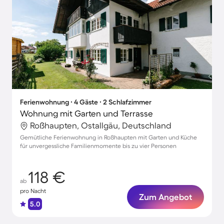
Ferienwohnung ∙ 4 Gäste ∙ 2 Schlafzimmer
Wohnung mit Garten und Terrasse
Roßhaupten, Ostallgäu, Deutschland
Gemütliche Ferienwohnung in Roßhaupten mit Garten und Küche
für unvergessliche Familienmomente bis zu vier Personen
118 €
ab
pro Nacht
Zum Angebot
5.0