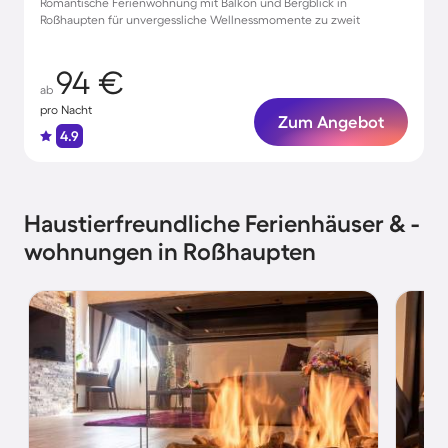
Romantische Ferienwohnung mit Balkon und Bergblick in
Roßhaupten für unvergessliche Wellnessmomente zu zweit
94 €
ab
pro Nacht
Zum Angebot
4.9
Haustierfreundliche Ferienhäuser & -
wohnungen in Roßhaupten