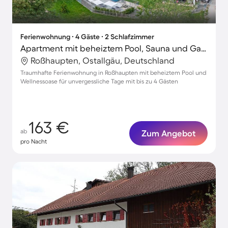
Ferienwohnung ∙ 4 Gäste ∙ 2 Schlafzimmer
Apartment mit beheiztem Pool, Sauna und Garten
Roßhaupten, Ostallgäu, Deutschland
Traumhafte Ferienwohnung in Roßhaupten mit beheiztem Pool und
Wellnessoase für unvergessliche Tage mit bis zu 4 Gästen
163 €
ab
Zum Angebot
pro Nacht