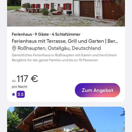
Ferienhaus ∙ 9 Gäste ∙ 4 Schlafzimmer
Ferienhaus mit Terrasse, Grill und Garten | Bergblick
Roßhaupten, Ostallgäu, Deutschland
Gemütliches Ferienhaus in Roßhaupten mit Kamin und herrlichem
Bergblick für die ganze Familie und bis zu 10 Personen
117 €
ab
pro Nacht
Zum Angebot
3.5