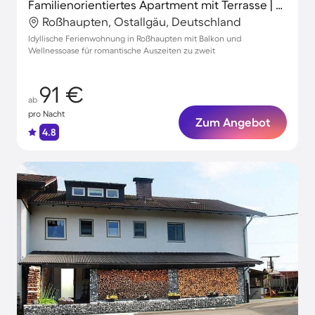
Familienorientiertes Apartment mit Terrasse | Naturblick
Roßhaupten, Ostallgäu, Deutschland
Idyllische Ferienwohnung in Roßhaupten mit Balkon und
Wellnessoase für romantische Auszeiten zu zweit
91 €
ab
pro Nacht
Zum Angebot
4.8