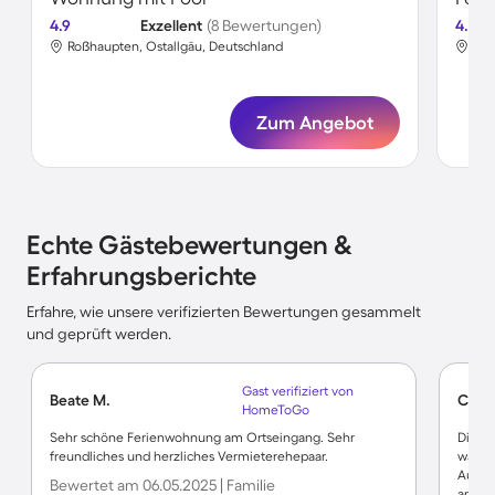
4.9
Exzellent
(8 Bewertungen)
4.8
Roßhaupten, Ostallgäu, Deutschland
Roß
Zum Angebot
Echte Gästebewertungen &
Erfahrungsberichte
Erfahre, wie unsere verifizierten Bewertungen gesammelt
und geprüft werden.
Gast verifiziert von
Beate M.
Carl-
HomeToGo
Sehr schöne Ferienwohnung am Ortseingang. Sehr
Die U
freundliches und herzliches Vermieterehepaar.
waren
Ausbau
Bewertet am 06.05.2025 | Familie
ansteh