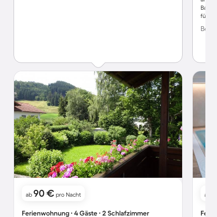
Bauma
fühlte
Bewer
90 €
ab
pro Nacht
ab
Ferienwohnung ∙ 4 Gäste ∙ 2 Schlafzimmer
Ferie