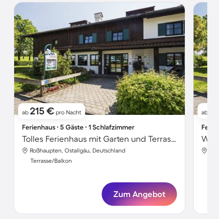
215 €
14
ab
pro Nacht
ab
Ferienhaus ∙ 5 Gäste ∙ 1 Schlafzimmer
Ferie
Tolles Ferienhaus mit Garten und Terrasse
Roßhaupten, Ostallgäu, Deutschland
Roß
Terrasse/Balkon
Ter
Zum Angebot