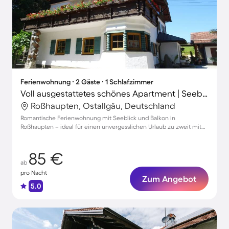
Ferienwohnung ∙ 2 Gäste ∙ 1 Schlafzimmer
Voll ausgestattetes schönes Apartment | Seeblick | Haustiere sind willkommen
Roßhaupten, Ostallgäu, Deutschland
Romantische Ferienwohnung mit Seeblick und Balkon in
Roßhaupten – ideal für einen unvergesslichen Urlaub zu zweit mit
Ihrem Haustier
85 €
ab
pro Nacht
Zum Angebot
5.0