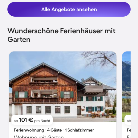
Alle Angebote ansehen
Wunderschöne Ferienhäuser mit
Garten
101 €
1
ab
pro Nacht
ab
Ferienwohnung ∙ 4 Gäste ∙ 1 Schlafzimmer
Ferie
Wohnung mit Garten