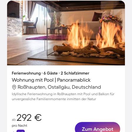
Ferienwohnung ∙ 6 Gäste ∙ 2 Schlafzimmer
Wohnung mit Pool | Panoramablick
Roßhaupten, Ostallgäu, Deutschland
Idyllische Ferienwohnung in Roßhaupten mit Pool und Balkon für
unvergessliche Familienmomente inmitten der Natur
292 €
ab
pro Nacht
Zum Angebot