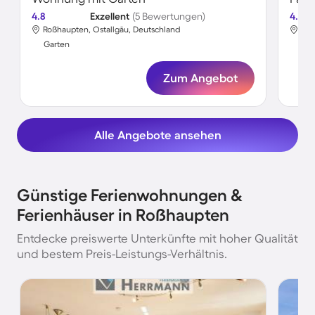
4.8
Exzellent
(5 Bewertungen)
4.8
Roßhaupten, Ostallgäu, Deutschland
Roß
Garten
Gar
Zum Angebot
Alle Angebote ansehen
Günstige Ferienwohnungen &
Ferienhäuser in Roßhaupten
Entdecke preiswerte Unterkünfte mit hoher Qualität
und bestem Preis-Leistungs-Verhältnis.