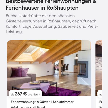
Bestbewertete Ferienwohnungen &
Ferienhäuser in Roßhaupten
Buche Unterkünfte mit den höchsten
Gästebewertungen in Roßhaupten, geprüft nach
Komfort, Lage, Ausstattung, Sauberkeit und Preis-
Leistung.
267 €
2
ab
pro Nacht
ab
Ferienwohnung ∙ 4 Gäste ∙ 1 Schlafzimmer
Ferie
Wohnung mit Pool