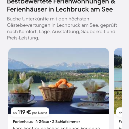
Bestbewertete Ferienwohnungen &
Ferienhäuser in Lechbruck am See
Buche Unterkünfte mit den höchsten
Gästebewertungen in Lechbruck am See, geprüft
nach Komfort, Lage, Ausstattung, Sauberkeit und
Preis-Leistung.
119 €
11
ab
pro Nacht
ab
Ferienhaus ∙ 4 Gäste ∙ 2 Schlafzimmer
Ferie
Familienfreundliches schönes Ferienhaus mit Garten, Terrasse und Grill | Bergblick