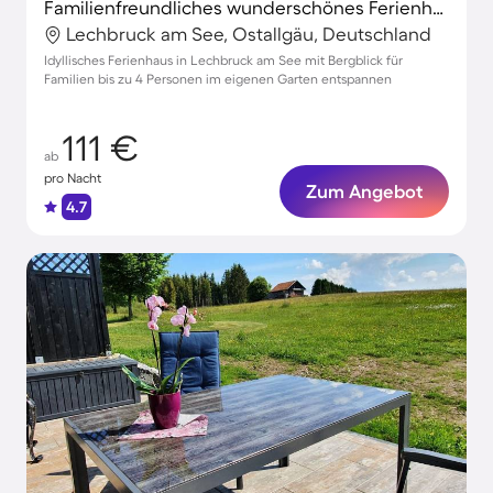
Familienfreundliches wunderschönes Ferienhaus mit Terrasse und Garten | Bergblick
Lechbruck am See, Ostallgäu, Deutschland
Idyllisches Ferienhaus in Lechbruck am See mit Bergblick für
Familien bis zu 4 Personen im eigenen Garten entspannen
111 €
ab
pro Nacht
Zum Angebot
4.7