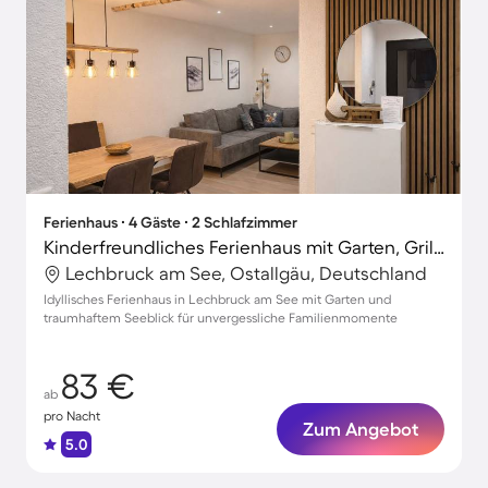
Ferienhaus ∙ 4 Gäste ∙ 2 Schlafzimmer
Kinderfreundliches Ferienhaus mit Garten, Grill und Terrasse | Bergblick | Haustiere sind willkommen
Lechbruck am See, Ostallgäu, Deutschland
Idyllisches Ferienhaus in Lechbruck am See mit Garten und
traumhaftem Seeblick für unvergessliche Familienmomente
83 €
ab
pro Nacht
Zum Angebot
5.0