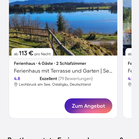
113 €
11
ab
pro Nacht
ab
Ferienhaus ∙ 4 Gäste ∙ 2 Schlafzimmer
Ferie
Ferienhaus mit Terrasse und Garten | Seeblick
4.8
Exzellent
(79 Bewertungen)
4.9
Lechbruck am See, Ostallgäu, Deutschland
Lec
Zum Angebot