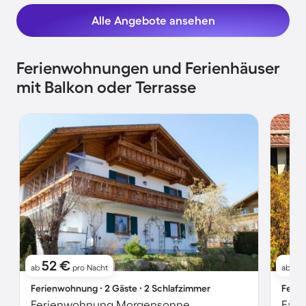
Alle Angebote ansehen
Ferienwohnungen und Ferienhäuser
mit Balkon oder Terrasse
52 €
11
ab
pro Nacht
ab
Ferienwohnung ∙ 2 Gäste ∙ 2 Schlafzimmer
Ferie
Ferienwohnung Morgensonne