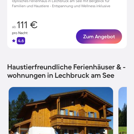
Idyllisches Ferienhaus in Lechbruck am See mit Bergblick für
Familien und Haustiere - Entspannung und Wellness inklusive
111 €
ab
pro Nacht
Zum Angebot
4.6
Haustierfreundliche Ferienhäuser & -
wohnungen in Lechbruck am See