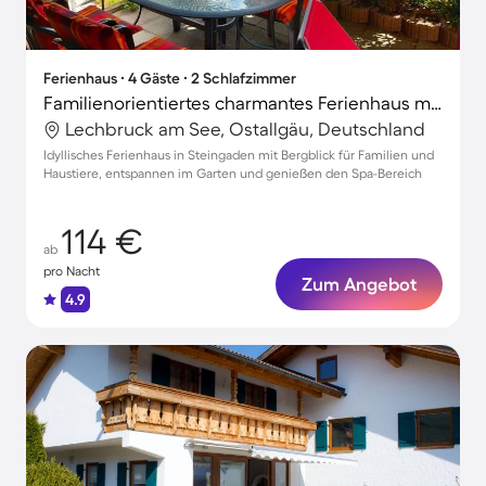
Ferienhaus ∙ 4 Gäste ∙ 2 Schlafzimmer
Familienorientiertes charmantes Ferienhaus mit Terrasse und Garten | Gartenblick | Haustiere sind willkommen
Lechbruck am See, Ostallgäu, Deutschland
Idyllisches Ferienhaus in Steingaden mit Bergblick für Familien und
Haustiere, entspannen im Garten und genießen den Spa-Bereich
114 €
ab
pro Nacht
Zum Angebot
4.9