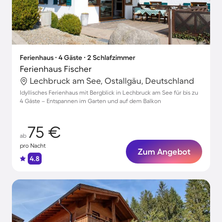
Ferienhaus ∙ 4 Gäste ∙ 2 Schlafzimmer
Ferienhaus Fischer
Lechbruck am See, Ostallgäu, Deutschland
Idyllisches Ferienhaus mit Bergblick in Lechbruck am See für bis zu
4 Gäste – Entspannen im Garten und auf dem Balkon
75 €
ab
pro Nacht
Zum Angebot
4.8