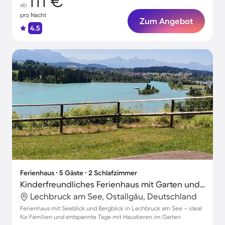
111 €
ab
pro Nacht
Zum Angebot
4.5
Ferienhaus ∙ 5 Gäste ∙ 2 Schlafzimmer
Kinderfreundliches Ferienhaus mit Garten und Terrasse | Seeblick | Haustiere sind willkommen
Lechbruck am See, Ostallgäu, Deutschland
Ferienhaus mit Seeblick und Bergblick in Lechbruck am See – ideal
für Familien und entspannte Tage mit Haustieren im Garten