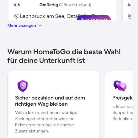
4.6
Großartig
(7 Bewertungen)
4.4
Lechbruck am See, Ostallgäu, Deutschland
Zum Angebot
Mehr anzeigen
Warum HomeToGo die beste Wahl
für deine Unterkunft ist
Sicher bezahlen und auf dem
Preisgekr
richtigen Weg bleiben
Erlebe nahtl
Wähle lokale, vertrauenswürdige
Support bei 
Zahlungsmethoden sowie eine
Bedenken.
Reiseversicherung und andere
Zusatzleistungen.