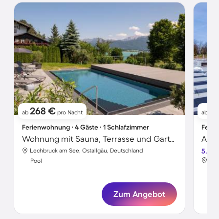
268 €
2
ab
pro Nacht
ab
Ferienwohnung ∙ 4 Gäste ∙ 1 Schlafzimmer
Ferie
Wohnung mit Sauna, Terrasse und Garten | Seeblick | Ideal für Homeoffice
Apar
Lechbruck am See, Ostallgäu, Deutschland
5.0
Lec
Pool
Poo
Zum Angebot