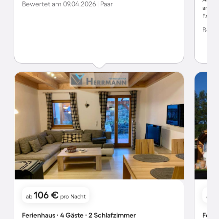
Bewertet am 09.04.2026 | Paar
an ein
Famil
angele
Bewer
Servic
unterw
schön.
haben 
diese
Kontak
was so
106 €
ab
pro Nacht
ab
Ferienhaus ∙ 4 Gäste ∙ 2 Schlafzimmer
Ferie