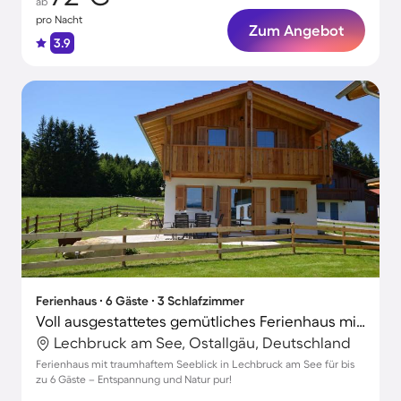
ab
pro Nacht
Zum Angebot
3.9
Ferienhaus ∙ 6 Gäste ∙ 3 Schlafzimmer
Voll ausgestattetes gemütliches Ferienhaus mit Terrasse, Sauna und Grill | Bergblick | Hunde erlaubt
Lechbruck am See, Ostallgäu, Deutschland
Ferienhaus mit traumhaftem Seeblick in Lechbruck am See für bis
zu 6 Gäste – Entspannung und Natur pur!