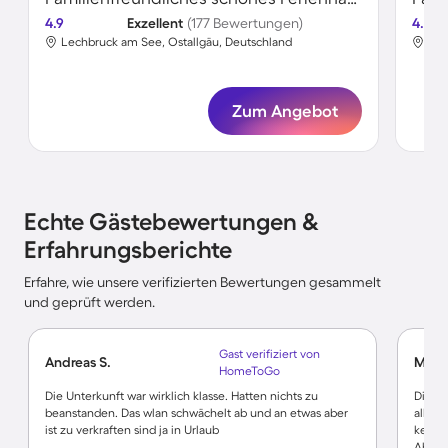
4.9
Exzellent
(177 Bewertungen)
4.7
Lechbruck am See, Ostallgäu, Deutschland
Lec
Zum Angebot
Echte Gästebewertungen &
Erfahrungsberichte
Erfahre, wie unsere verifizierten Bewertungen gesammelt
und geprüft werden.
Gast verifiziert von
Andreas S.
Melan
HomeToGo
Die Unterkunft war wirklich klasse. Hatten nichts zu
Die Un
beanstanden. Das wlan schwächelt ab und an etwas aber
allem 
ist zu verkraften sind ja in Urlaub
kein W
Abscha