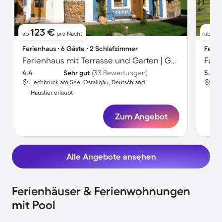
123 €
2
ab
pro Nacht
ab
Ferienhaus ∙ 6 Gäste ∙ 2 Schlafzimmer
Ferie
Ferienhaus mit Terrasse und Garten | Gartenblick | Haustierfreundlich
4.4
Sehr gut
(33 Bewertungen)
5.0
Lechbruck am See, Ostallgäu, Deutschland
Lec
Haustier erlaubt
Hau
Zum Angebot
Alle Angebote ansehen
Ferienhäuser & Ferienwohnungen
mit Pool