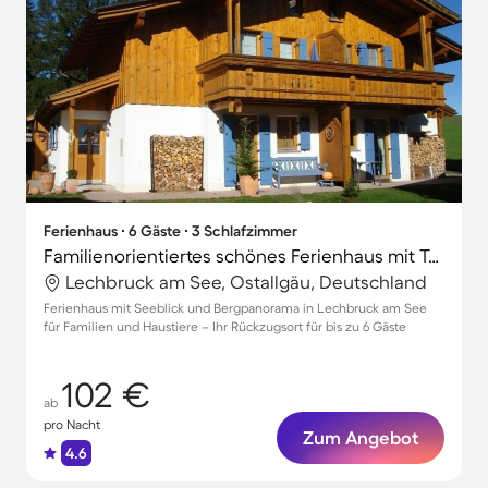
Ferienhaus ∙ 6 Gäste ∙ 3 Schlafzimmer
Familienorientiertes schönes Ferienhaus mit Terrasse und Garten | Bergblick | Hunde erlaubt
Lechbruck am See, Ostallgäu, Deutschland
Ferienhaus mit Seeblick und Bergpanorama in Lechbruck am See
für Familien und Haustiere – Ihr Rückzugsort für bis zu 6 Gäste
102 €
ab
pro Nacht
Zum Angebot
4.6