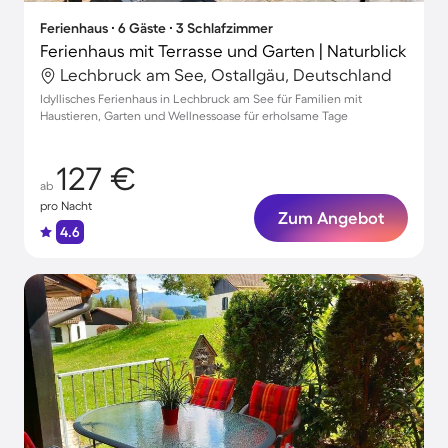
Ferienhaus ∙ 6 Gäste ∙ 3 Schlafzimmer
Ferienhaus mit Terrasse und Garten | Naturblick
Lechbruck am See, Ostallgäu, Deutschland
Idyllisches Ferienhaus in Lechbruck am See für Familien mit
Haustieren, Garten und Wellnessoase für erholsame Tage
127 €
ab
pro Nacht
Zum Angebot
4.6