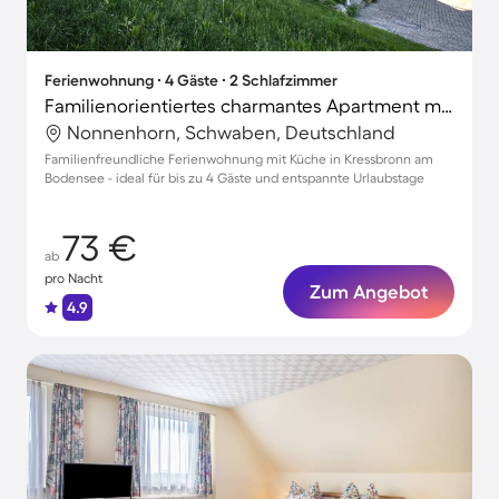
Ferienwohnung ∙ 4 Gäste ∙ 2 Schlafzimmer
Familienorientiertes charmantes Apartment mit Terrasse
Nonnenhorn, Schwaben, Deutschland
Familienfreundliche Ferienwohnung mit Küche in Kressbronn am
Bodensee - ideal für bis zu 4 Gäste und entspannte Urlaubstage
73 €
ab
pro Nacht
Zum Angebot
4.9