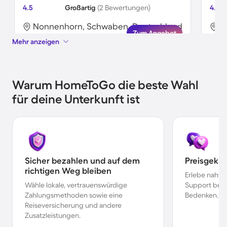
4.5
Großartig
(2 Bewertungen)
4.8
Nonnenhorn, Schwaben, Deutschland
N
Zum Angebot
Mehr anzeigen
Warum HomeToGo die beste Wahl
für deine Unterkunft ist
Sicher bezahlen und auf dem
Preisgekr
richtigen Weg bleiben
Erlebe nahtl
Wähle lokale, vertrauenswürdige
Support bei 
Zahlungsmethoden sowie eine
Bedenken.
Reiseversicherung und andere
Zusatzleistungen.