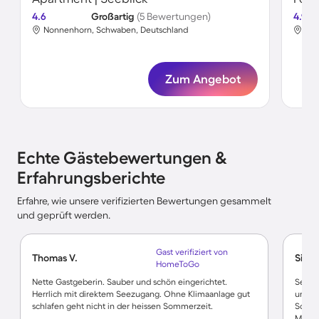
4.6
Großartig
(5 Bewertungen)
4.9
Nonnenhorn, Schwaben, Deutschland
Non
Zum Angebot
Echte Gästebewertungen &
Erfahrungsberichte
Erfahre, wie unsere verifizierten Bewertungen gesammelt
und geprüft werden.
Gast verifiziert von
Thomas V.
Silvi P
HomeToGo
Nette Gastgeberin. Sauber und schön eingerichtet.
Sehr s
Herrlich mit direktem Seezugang. Ohne Klimaanlage gut
unzum
schlafen geht nicht in der heissen Sommerzeit.
Schlaf
Mensc