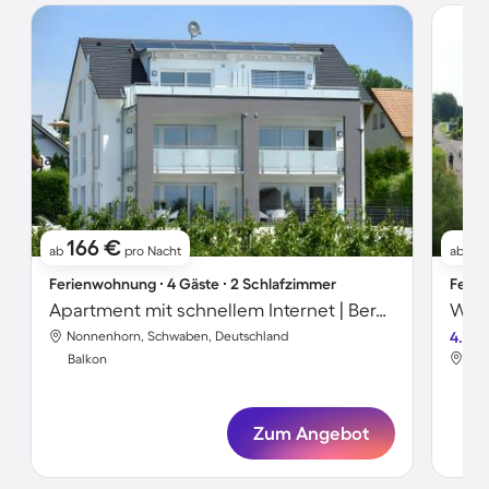
166 €
1
ab
pro Nacht
ab
Ferienwohnung ∙ 4 Gäste ∙ 2 Schlafzimmer
Ferie
Apartment mit schnellem Internet | Bergblick
Nonnenhorn, Schwaben, Deutschland
4.7
Non
Balkon
Bal
Zum Angebot