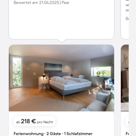
Bewertet am 21.06.2025 | Paar
und O
oder 
Esszim
Bewer
unbe
218 €
ab
pro Nacht
ab
Ferienwohnung ∙ 2 Gäste ∙ 1 Schlafzimmer
Ferie