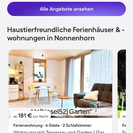
Alle Angebote ansehen
Haustierfreundliche Ferienhäuser & -
wohnungen in Nonnenhorn
181 €
2
ab
pro Nacht
ab
Ferienwohnung ∙ 4 Gäste ∙ 2 Schlafzimmer
Ferie
Wohnung mit Terrasse und Garten | Gartenblick | Perfekt für die Arbeit von Zuhause
Feri