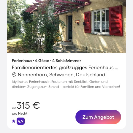
Ferienhaus ∙ 4 Gäste ∙ 4 Schlafzimmer
Familienorientiertes großzügiges Ferienhaus mit Grill, Garten und Terrasse | Gartenblick | Haustiere erlaubt
Nonnenhorn, Schwaben, Deutschland
Idyllisches Ferienhaus in Reutenen mit Seeblick, Garten und
direktem Zugang zum Strand – perfekt für Familien und Vierbeiner!
315 €
ab
pro Nacht
Zum Angebot
4.9