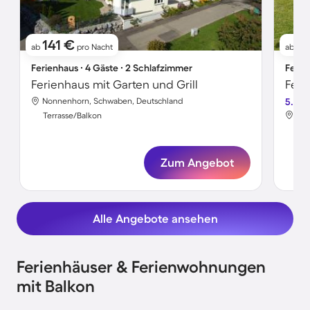
141 €
10
ab
pro Nacht
ab
Ferienhaus ∙ 4 Gäste ∙ 2 Schlafzimmer
Ferie
Ferienhaus mit Garten und Grill
Nonnenhorn, Schwaben, Deutschland
5.0
Non
Terrasse/Balkon
Ter
Zum Angebot
Alle Angebote ansehen
Ferienhäuser & Ferienwohnungen
mit Balkon