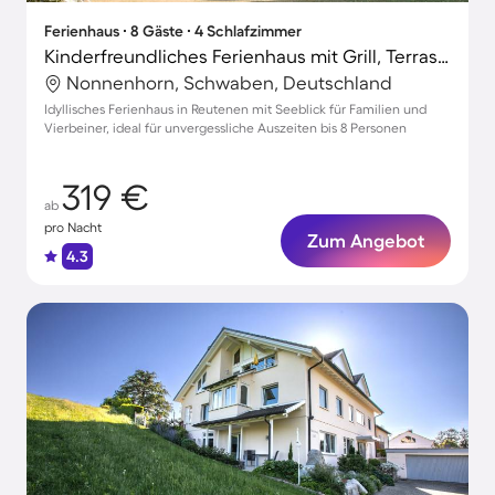
Ferienhaus ∙ 8 Gäste ∙ 4 Schlafzimmer
Kinderfreundliches Ferienhaus mit Grill, Terrasse und Garten | Seeblick | Haustiere erlaubt
Nonnenhorn, Schwaben, Deutschland
Idyllisches Ferienhaus in Reutenen mit Seeblick für Familien und
Vierbeiner, ideal für unvergessliche Auszeiten bis 8 Personen
319 €
ab
pro Nacht
Zum Angebot
4.3