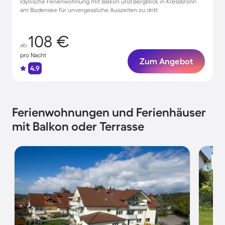
Idyllische Ferienwohnung mit Balkon und Bergblick in Kressbronn
am Bodensee für unvergessliche Auszeiten zu dritt
108 €
ab
pro Nacht
Zum Angebot
4.9
Ferienwohnungen und Ferienhäuser
mit Balkon oder Terrasse