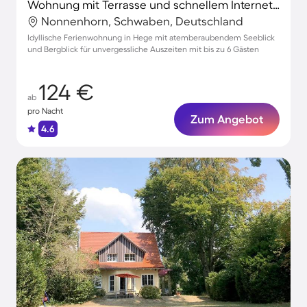
Wohnung mit Terrasse und schnellem Internet | Seeblick
Nonnenhorn, Schwaben, Deutschland
Idyllische Ferienwohnung in Hege mit atemberaubendem Seeblick
und Bergblick für unvergessliche Auszeiten mit bis zu 6 Gästen
124 €
ab
pro Nacht
Zum Angebot
4.6