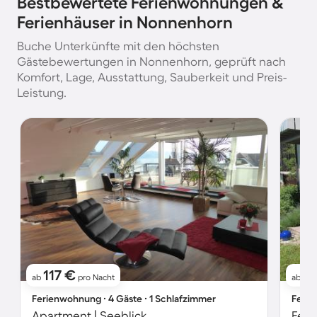
Bestbewertete Ferienwohnungen &
Ferienhäuser in Nonnenhorn
Buche Unterkünfte mit den höchsten
Gästebewertungen in Nonnenhorn, geprüft nach
Komfort, Lage, Ausstattung, Sauberkeit und Preis-
Leistung.
117 €
1
ab
pro Nacht
ab
Ferienwohnung ∙ 4 Gäste ∙ 1 Schlafzimmer
Ferie
Apartment | Seeblick