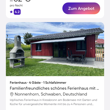
ab
pro Nacht
Zum Angebot
4.2
Ferienhaus ∙ 4 Gäste ∙ 1 Schlafzimmer
Familienfreundliches schönes Ferienhaus mit Grill, Garten und Terrasse | Gartenblick | Haustiere sind willkommen
Nonnenhorn, Schwaben, Deutschland
Idyllisches Ferienhaus in Kressbronn am Bodensee mit Garten und
Küche für unvergessliche Momente mit bis zu 4 Personen und
Haustieren