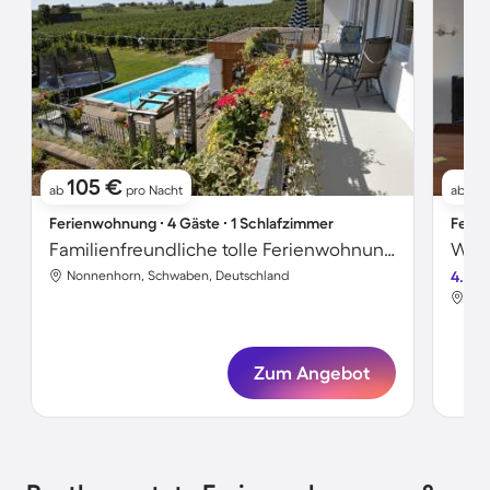
105 €
9
ab
pro Nacht
ab
Ferienwohnung ∙ 4 Gäste ∙ 1 Schlafzimmer
Ferie
Familienfreundliche tolle Ferienwohnung mit Garten, Terrasse und Pool | Gartenblick
Wohn
Nonnenhorn, Schwaben, Deutschland
4.7
Non
Zum Angebot