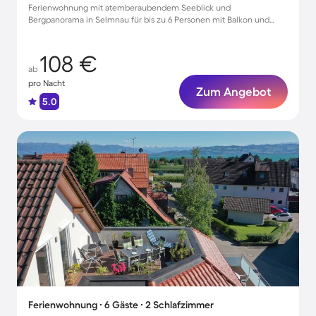
Ferienwohnung mit atemberaubendem Seeblick und
Bergpanorama in Selmnau für bis zu 6 Personen mit Balkon und
Parkmöglichkeiten
108 €
ab
pro Nacht
Zum Angebot
5.0
Ferienwohnung ∙ 6 Gäste ∙ 2 Schlafzimmer