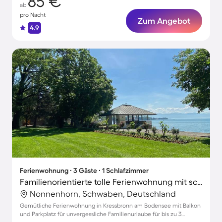
85 €
ab
pro Nacht
Zum Angebot
4.9
Ferienwohnung ∙ 3 Gäste ∙ 1 Schlafzimmer
Familienorientierte tolle Ferienwohnung mit schnellem Internet | Naturblick | Strand in der Nähe
Nonnenhorn, Schwaben, Deutschland
Gemütliche Ferienwohnung in Kressbronn am Bodensee mit Balkon
und Parkplatz für unvergessliche Familienurlaube für bis zu 3