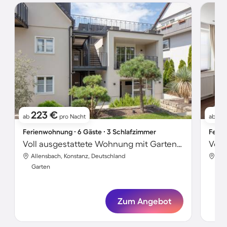
223 €
1
ab
pro Nacht
ab
Ferienwohnung ∙ 6 Gäste ∙ 3 Schlafzimmer
Ferie
Voll ausgestattete Wohnung mit Garten und Terrasse
Allensbach, Konstanz, Deutschland
All
Garten
Gar
Zum Angebot