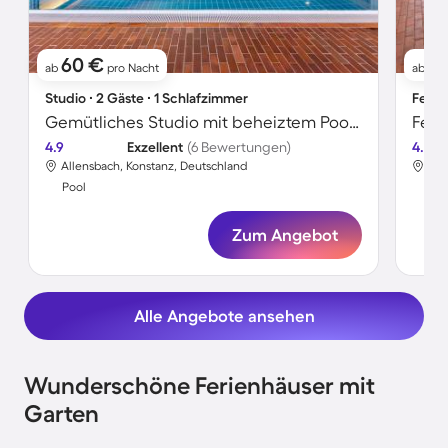
60 €
6
ab
pro Nacht
ab
Studio ∙ 2 Gäste ∙ 1 Schlafzimmer
Ferie
Gemütliches Studio mit beheiztem Pool, Sauna und schnellem Internet | Gartenblick
4.9
Exzellent
(6 Bewertungen)
4.6
Allensbach, Konstanz, Deutschland
All
Pool
Poo
Zum Angebot
Alle Angebote ansehen
Wunderschöne Ferienhäuser mit
Garten