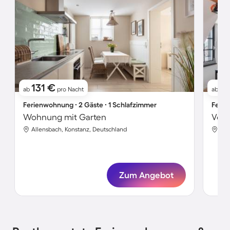
131 €
2
ab
pro Nacht
ab
Ferienwohnung ∙ 2 Gäste ∙ 1 Schlafzimmer
Ferie
Wohnung mit Garten
Allensbach, Konstanz, Deutschland
All
Zum Angebot