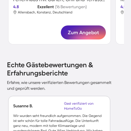
4.8
Exzellent
(16 Bewertungen)
4.9
Allensbach, Konstanz, Deutschland
All
Zum Angebot
Echte Gästebewertungen &
Erfahrungsberichte
Erfahre, wie unsere verifizierten Bewertungen gesammelt
und geprüft werden.
Gast verifiziert von
Susanne B.
HomeToGo
Wir wurden seht freundlich aufgenommen. Die Gegend
ist sehr schön für tolle Fahrradausflüge. Die Unterkunft
ganz neu, modern mit toller Klimaanlage und
wunderschönem Bad. Gute Wlan Verbindung. Wir haben