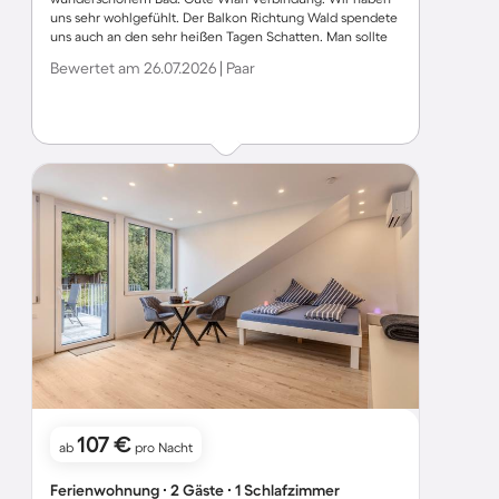
uns sehr wohlgefühlt. Der Balkon Richtung Wald spendete
uns auch an den sehr heißen Tagen Schatten. Man sollte
aber wissen, dass es sich um eine Dachgeschoßwohnung
Bewertet am 26.07.2026 | Paar
mit Schrägen s. Bild handelt.
107 €
ab
pro Nacht
Ferienwohnung ∙ 2 Gäste ∙ 1 Schlafzimmer