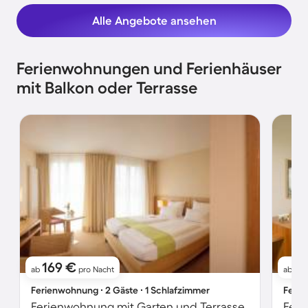
Alle Angebote ansehen
Ferienwohnungen und Ferienhäuser
mit Balkon oder Terrasse
169 €
1
ab
pro Nacht
ab
Ferienwohnung ∙ 2 Gäste ∙ 1 Schlafzimmer
Ferie
Ferienwohnung mit Garten und Terrasse