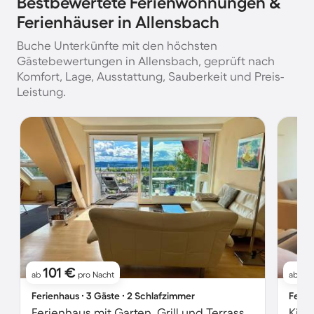
Bestbewertete Ferienwohnungen &
Ferienhäuser in Allensbach
Buche Unterkünfte mit den höchsten
Gästebewertungen in Allensbach, geprüft nach
Komfort, Lage, Ausstattung, Sauberkeit und Preis-
Leistung.
101 €
5
ab
pro Nacht
ab
Ferienhaus ∙ 3 Gäste ∙ 2 Schlafzimmer
Ferie
Ferienhaus mit Garten, Grill und Terrasse | Seeblick