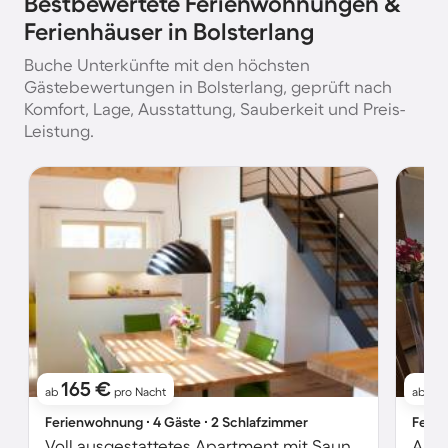
Bestbewertete Ferienwohnungen &
Ferienhäuser in Bolsterlang
Buche Unterkünfte mit den höchsten
Gästebewertungen in Bolsterlang, geprüft nach
Komfort, Lage, Ausstattung, Sauberkeit und Preis-
Leistung.
165 €
7
ab
pro Nacht
ab
Ferienwohnung ∙ 4 Gäste ∙ 2 Schlafzimmer
Ferie
Voll ausgestattetes Apartment mit Sauna | Bergblick
Apar