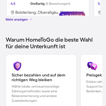
4.5
Großartig
(4 Bewertungen)
5.0
Bolsterlang, Oberallgäu, Deutschland
B
Zum Angebot
Mehr anzeigen
Warum HomeToGo die beste Wahl
für deine Unterkunft ist
Sicher bezahlen und auf dem
Preisgekr
richtigen Weg bleiben
Erlebe nahtl
Wähle lokale, vertrauenswürdige
Support bei 
Zahlungsmethoden sowie eine
Bedenken.
Reiseversicherung und andere
Zusatzleistungen.