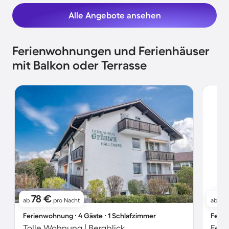
Alle Angebote ansehen
Ferienwohnungen und Ferienhäuser
mit Balkon oder Terrasse
78 €
9
ab
pro Nacht
ab
Ferienwohnung ∙ 4 Gäste ∙ 1 Schlafzimmer
Ferie
Tolle Wohnung | Bergblick
Feri