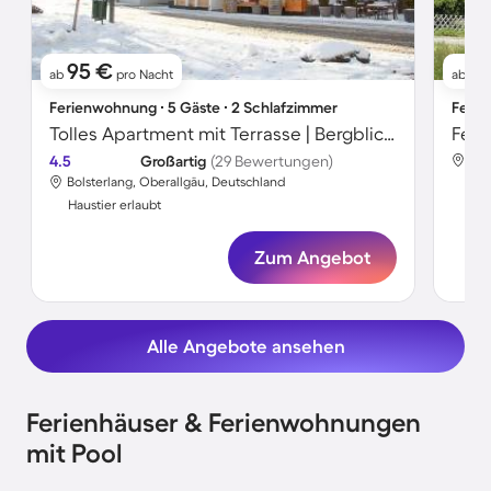
95 €
71
ab
pro Nacht
ab
Ferienwohnung ∙ 5 Gäste ∙ 2 Schlafzimmer
Ferie
Tolles Apartment mit Terrasse | Bergblick | Haustiere sind willkommen
Feri
4.5
Großartig
(29 Bewertungen)
Bol
Bolsterlang, Oberallgäu, Deutschland
Hau
Haustier erlaubt
Zum Angebot
Alle Angebote ansehen
Ferienhäuser & Ferienwohnungen
mit Pool