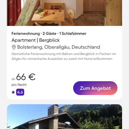
Ferienwohnung ∙ 2 Gäste ∙ 1 Schlafzimmer
Apartment | Bergblick
Bolsterlang, Oberallgäu, Deutschland
Gemütliche Ferienwohnung mit Balkon und Bergblick in Fischen im
Allgäu für romantische Auszeiten zu zweit mit Hund willkommen
66 €
ab
pro Nacht
Zum Angebot
4.6