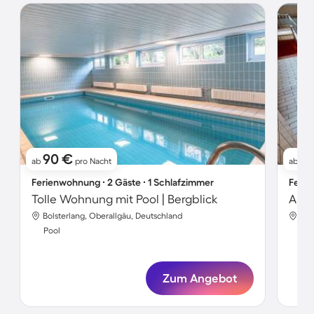
90 €
8
ab
pro Nacht
ab
Ferienwohnung ∙ 2 Gäste ∙ 1 Schlafzimmer
Ferie
Tolle Wohnung mit Pool | Bergblick
Bolsterlang, Oberallgäu, Deutschland
Bol
Pool
Poo
Zum Angebot