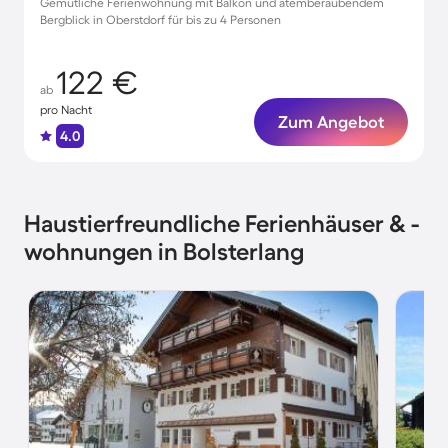
Gemütliche Ferienwohnung mit Balkon und atemberaubendem
Bergblick in Oberstdorf für bis zu 4 Personen
122 €
ab
pro Nacht
Zum Angebot
4.0
Haustierfreundliche Ferienhäuser & -
wohnungen in Bolsterlang