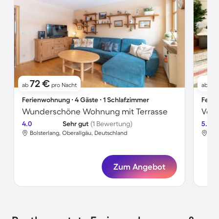
72 €
11
ab
pro Nacht
ab
Ferienwohnung ∙ 4 Gäste ∙ 1 Schlafzimmer
Ferie
Wunderschöne Wohnung mit Terrasse
4.0
Sehr gut
(1 Bewertung)
5.0
Bolsterlang, Oberallgäu, Deutschland
Bol
Zum Angebot