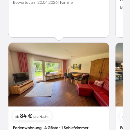
Bewertet am 20.04.2026 | Familie
Bewer
84 €
ab
pro Nacht
ab
Ferienwohnung ∙ 4 Gäste ∙ 1 Schlafzimmer
Ferie