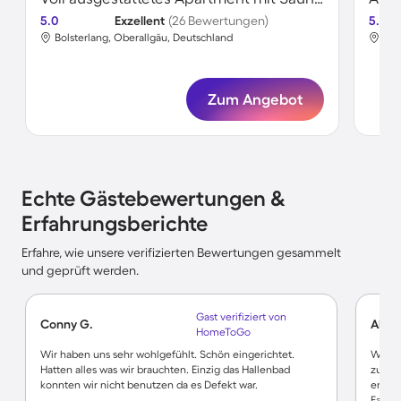
5.0
Exzellent
(26 Bewertungen)
5.0
Bolsterlang, Oberallgäu, Deutschland
Bol
Zum Angebot
Echte Gästebewertungen &
Erfahrungsberichte
Erfahre, wie unsere verifizierten Bewertungen gesammelt
und geprüft werden.
Gast verifiziert von
Conny G.
Alexa
HomeToGo
Wir haben uns sehr wohlgefühlt. Schön eingerichtet.
Wir ha
Hatten alles was wir brauchten. Einzig das Hallenbad
zuvor
konnten wir nicht benutzen da es Defekt war.
erfüll
Fall w