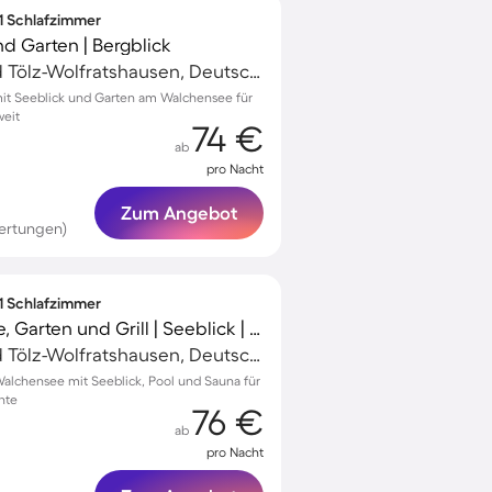
 1 Schlafzimmer
nd Garten | Bergblick
Kochel am See, Bad Tölz-Wolfratshausen, Deutschland
t Seeblick und Garten am Walchensee für
weit
74 €
ab
pro Nacht
Zum Angebot
ertungen)
 1 Schlafzimmer
Wohnung mit Terrasse, Garten und Grill | Seeblick | Perfekt für die Arbeit von Zuhause
Kochel am See, Bad Tölz-Wolfratshausen, Deutschland
alchensee mit Seeblick, Pool und Sauna für
nte
76 €
ab
pro Nacht