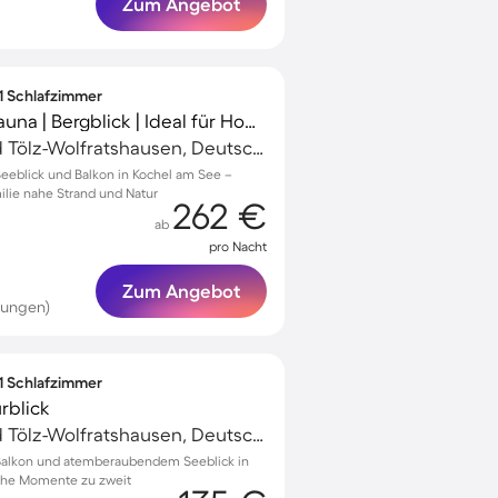
Zum Angebot
 1 Schlafzimmer
Ferienwohnung mit Sauna | Bergblick | Ideal für Homeoffice
Kochel am See, Bad Tölz-Wolfratshausen, Deutschland
Seeblick und Balkon in Kochel am See –
ilie nahe Strand und Natur
262 €
ab
pro Nacht
Zum Angebot
tungen)
 1 Schlafzimmer
rblick
Kochel am See, Bad Tölz-Wolfratshausen, Deutschland
 Balkon und atemberaubendem Seeblick in
iche Momente zu zweit