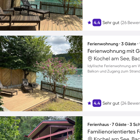
4.4
Sehr gut
(26 Bewe
Ferienwohnung ∙ 3 Gäste ∙
Ferienwohnung mit Gar
Idyllische Ferienwohnung am 
Balkon und Zugang zum Strand 
4.4
Sehr gut
(24 Bewe
Ferienhaus ∙ 7 Gäste ∙ 3 S