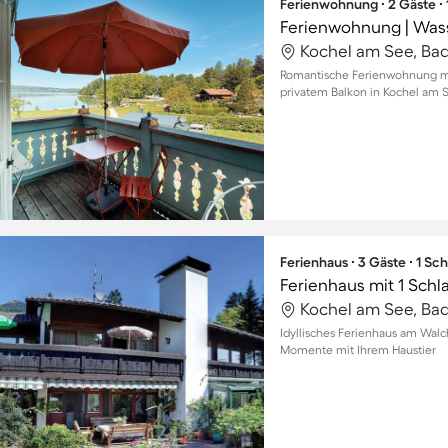
Ferienwohnung ∙ 2 Gäste ∙
Ferienwohnung | Was
Romantische Ferienwohnung m
privatem Balkon in Kochel am S
Ferienhaus ∙ 3 Gäste ∙ 1 Sc
Ferienhaus mit 1 Schl
Idyllisches Ferienhaus am Walc
Momente mit Ihrem Haustier