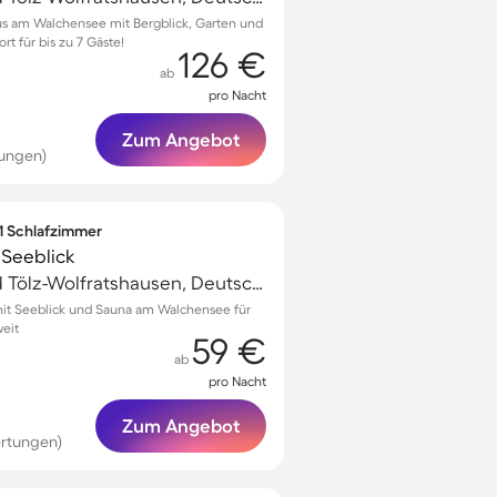
us am Walchensee mit Bergblick, Garten und
t für bis zu 7 Gäste!
126 €
ab
pro Nacht
Zum Angebot
tungen)
 1 Schlafzimmer
 Seeblick
Kochel am See, Bad Tölz-Wolfratshausen, Deutschland
t Seeblick und Sauna am Walchensee für
eit
59 €
ab
pro Nacht
Zum Angebot
ertungen)