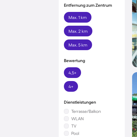
Entfernung zum Zentrum
Max. 1 km
Max. 2 km
Max. 5 km
Bewertung
4,5+
4+
Dienstleistungen
Terrasse/Balkon
WLAN
TV
Pool