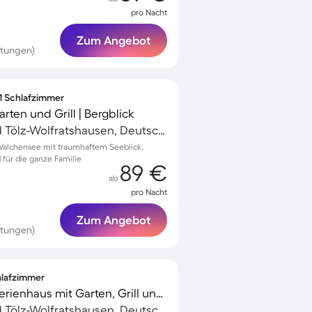
pro Nacht
Zum Angebot
rtungen)
 1 Schlafzimmer
ten und Grill | Bergblick
Kochel am See, Bad Tölz-Wolfratshausen, Deutschland
Walchensee mit traumhaftem Seeblick,
für die ganze Familie
89 €
ab
pro Nacht
Zum Angebot
rtungen)
chlafzimmer
Familienorientiertes Ferienhaus mit Garten, Grill und Sauna | Bergblick | Haustiere erlaubt
Kochel am See, Bad Tölz-Wolfratshausen, Deutschland