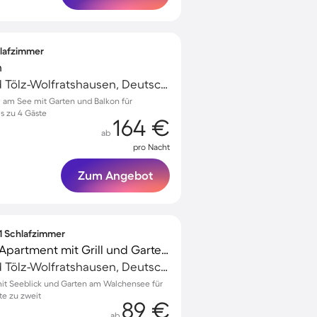
hlafzimmer
n
Kochel am See, Bad Tölz-Wolfratshausen, Deutschland
el am See mit Garten und Balkon für
is zu 4 Gäste
164 €
ab
pro Nacht
Zum Angebot
 1 Schlafzimmer
Familienfreundliches Apartment mit Grill und Garten | Bergblick
Kochel am See, Bad Tölz-Wolfratshausen, Deutschland
t Seeblick und Garten am Walchensee für
e zu zweit
89 €
ab