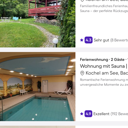
Familienfreundliches Ferienha
Sauna – der perfekte Rückzugsor
4.3
Sehr gut
(8 Bewer
Ferienwohnung ∙ 2 Gäste ∙
Wohnung mit Sauna |
Romantische Ferienwohnung mi
unvergessliche Momente zu zw
4.9
Exzellent
(192 Bew