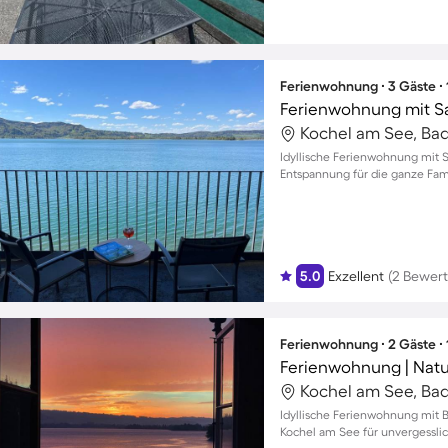
Ferienwohnung ∙ 3 Gäste ∙
Idyllische Ferienwohnung mit 
Entspannung für die ganze Fam
5.0
Exzellent
(2 Bewer
Ferienwohnung ∙ 2 Gäste ∙
Ferienwohnung | Natu
Idyllische Ferienwohnung mit
Kochel am See für unvergessl