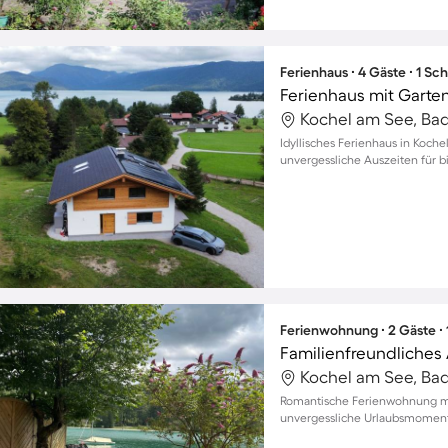
Ferienhaus ∙ 4 Gäste ∙ 1 Sc
Ferienhaus mit Garte
Idyllisches Ferienhaus in Koch
unvergessliche Auszeiten für b
Ferienwohnung ∙ 2 Gäste ∙
Romantische Ferienwohnung mi
unvergessliche Urlaubsmoment