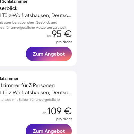
 1 Schlafzimmer
serblick
Kochel am See, Bad Tölz-Wolfratshausen, Deutschland
it atemberaubendem Seeblick und
ee für unvergessliche Auszeiten zu zweit
95 €
ab
pro Nacht
Zum Angebot
hlafzimmer
afzimmer für 3 Personen
Kochel am See, Bad Tölz-Wolfratshausen, Deutschland
hensee mit Balkon für unvergessliche
109 €
ab
pro Nacht
Zum Angebot