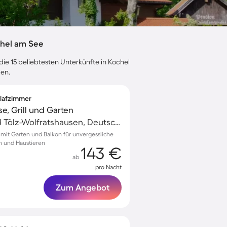
chel am See
die 15 beliebtesten Unterkünfte in Kochel
gen.
hlafzimmer
e, Grill und Garten
Kochel am See, Bad Tölz-Wolfratshausen, Deutschland
d mit Garten und Balkon für unvergessliche
n und Haustieren
143 €
ab
pro Nacht
Zum Angebot