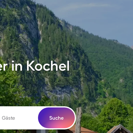
r in Kochel
Gäste
Suche