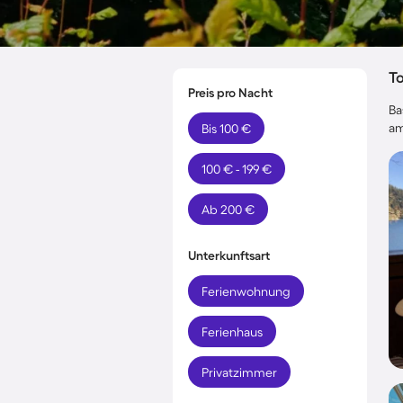
T
Preis pro Nacht
Ba
am
Bis 100 €
100 € - 199 €
Ab 200 €
Unterkunftsart
Ferienwohnung
Ferienhaus
Privatzimmer