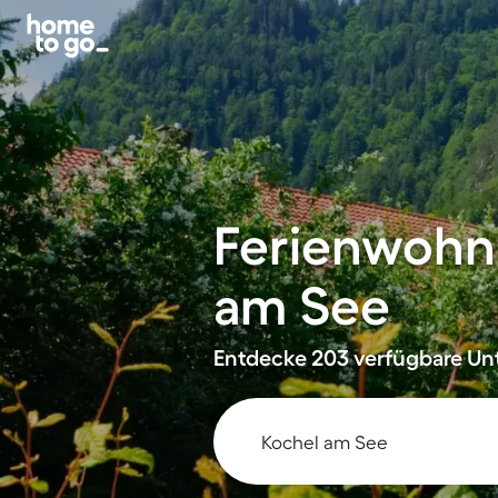
Ferienwohn
am See
Entdecke 203 verfügbare Unt