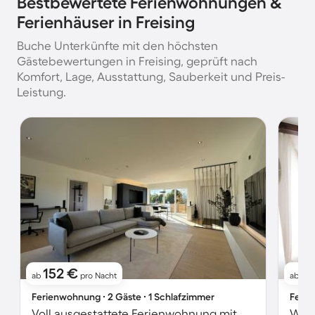
Bestbewertete Ferienwohnungen &
Ferienhäuser in Freising
Buche Unterkünfte mit den höchsten
Gästebewertungen in Freising, geprüft nach
Komfort, Lage, Ausstattung, Sauberkeit und Preis-
Leistung.
152 €
2
ab
pro Nacht
ab
Ferienwohnung ∙ 2 Gäste ∙ 1 Schlafzimmer
Ferie
Voll ausgestattete Ferienwohnung mit Grill