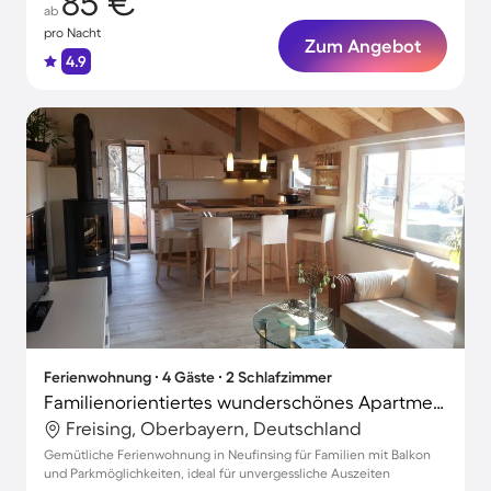
85 €
ab
pro Nacht
Zum Angebot
4.9
Ferienwohnung ∙ 4 Gäste ∙ 2 Schlafzimmer
Familienorientiertes wunderschönes Apartment mit Terrasse | Naturblick
Freising, Oberbayern, Deutschland
Gemütliche Ferienwohnung in Neufinsing für Familien mit Balkon
und Parkmöglichkeiten, ideal für unvergessliche Auszeiten