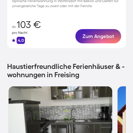
Idyllische Ferienwohnung in Wolfersdorf mit Balkon und Garten für
unvergessliche Tage zu zweit oder mit der Familie
103 €
ab
pro Nacht
Zum Angebot
4.0
Haustierfreundliche Ferienhäuser & -
wohnungen in Freising