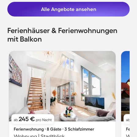
Alle Angebote ansehen
Ferienhäuser & Ferienwohnungen
mit Balkon
245 €
2
ab
pro Nacht
ab
Ferienwohnung ∙ 8 Gäste ∙ 3 Schlafzimmer
Ferie
Wohnung | Stadtblick
Wohn