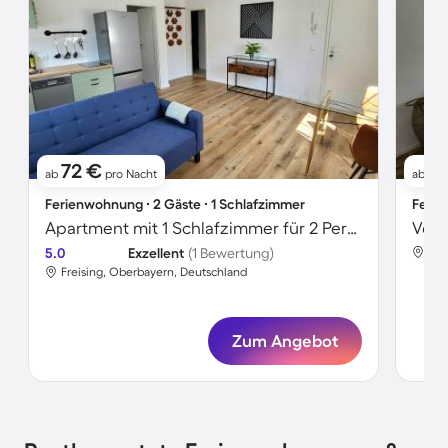
72 €
8
ab
pro Nacht
ab
Ferienwohnung ∙ 2 Gäste ∙ 1 Schlafzimmer
Ferie
Apartment mit 1 Schlafzimmer für 2 Personen
Voll
5.0
Exzellent
(1 Bewertung)
Fre
Freising, Oberbayern, Deutschland
Zum Angebot