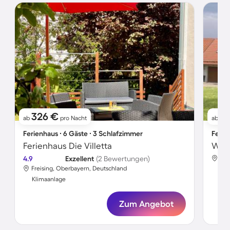
326 €
1
ab
pro Nacht
ab
Ferienhaus ∙ 6 Gäste ∙ 3 Schlafzimmer
Ferie
Ferienhaus Die Villetta
4.9
Exzellent
(2 Bewertungen)
Fre
Freising, Oberbayern, Deutschland
Kli
Klimaanlage
Zum Angebot