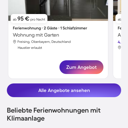
95 €
1
ab
pro Nacht
ab
Ferienwohnung ∙ 2 Gäste ∙ 1 Schlafzimmer
Ferie
Wohnung mit Garten
Apar
Freising, Oberbayern, Deutschland
4.4
Fre
Haustier erlaubt
Hau
Zum Angebot
Alle Angebote ansehen
Beliebte Ferienwohnungen mit
Klimaanlage