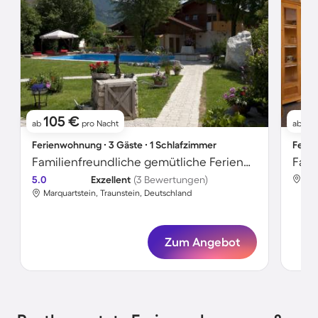
105 €
8
ab
pro Nacht
ab
Ferienwohnung ∙ 3 Gäste ∙ 1 Schlafzimmer
Ferie
Familienfreundliche gemütliche Ferienwohnung mit Terrasse, Grill und privatem Pool | Bergblick | Haustiere sind willkommen
5.0
Exzellent
(3 Bewertungen)
Mar
Marquartstein, Traunstein, Deutschland
Zum Angebot