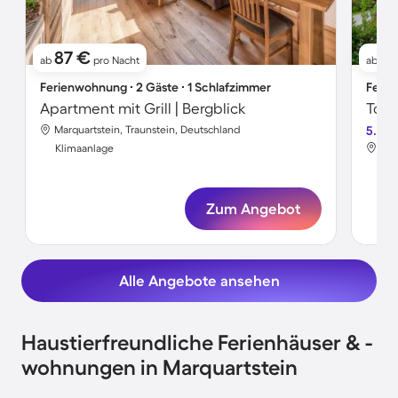
87 €
8
ab
pro Nacht
ab
Ferienwohnung ∙ 2 Gäste ∙ 1 Schlafzimmer
Ferie
Apartment mit Grill | Bergblick
Marquartstein, Traunstein, Deutschland
5.0
Mar
Klimaanlage
Kli
Zum Angebot
Alle Angebote ansehen
Haustierfreundliche Ferienhäuser & -
wohnungen in Marquartstein