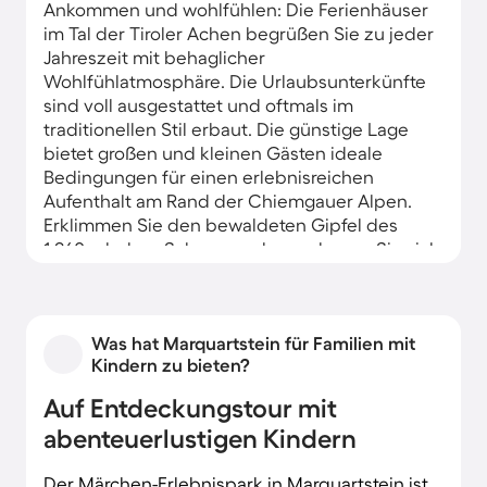
Ankommen und wohlfühlen: Die Ferienhäuser
im Tal der Tiroler Achen begrüßen Sie zu jeder
Jahreszeit mit behaglicher
Wohlfühlatmosphäre. Die Urlaubsunterkünfte
sind voll ausgestattet und oftmals im
traditionellen Stil erbaut. Die günstige Lage
bietet großen und kleinen Gästen ideale
Bedingungen für einen erlebnisreichen
Aufenthalt am Rand der Chiemgauer Alpen.
Erklimmen Sie den bewaldeten Gipfel des
1.260m hohen Schnappenbergs, lassen Sie sich
im Erlebnis-Märchenpark verzaubern und
freuen Sie sich auf einen Schiffsausflug auf
dem nur 10km entfernten, in der Sonne
Was hat Marquartstein für Familien mit
glitzernden Chiemsee.
Kindern zu bieten?
Auf Entdeckungstour mit
abenteuerlustigen Kindern
Der Märchen-Erlebnispark in Marquartstein ist