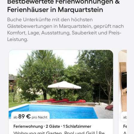
Bestbewertete Ferienwohnungen &
Ferienhäuser in Marquartstein
Buche Unterkünfte mit den höchsten
Gästebewertungen in Marquartstein, geprüft nach
Komfort, Lage, Ausstattung, Sauberkeit und Preis-
Leistung.
89 €
9
ab
pro Nacht
ab
Ferienwohnung ∙ 2 Gäste ∙ 1 Schlafzimmer
Ferie
Wohnung mit Garten, Pool und Grill | Bergblick