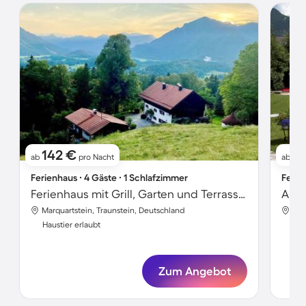
142 €
1
ab
pro Nacht
ab
Ferienhaus ∙ 4 Gäste ∙ 1 Schlafzimmer
Ferie
Ferienhaus mit Grill, Garten und Terrasse | Bergblick
Marquartstein, Traunstein, Deutschland
Mar
Haustier erlaubt
Hau
Zum Angebot