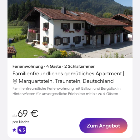
Ferienwohnung ∙ 4 Gäste ∙ 2 Schlafzimmer
Familienfreundliches gemütliches Apartment | Gartenblick
Marquartstein, Traunstein, Deutschland
Familienfreundliche Ferienwohnung mit Balkon und Bergblick in
Hinterwössen für unvergessliche Erlebnisse mit bis zu 4 Gästen
69 €
ab
pro Nacht
Zum Angebot
4.5