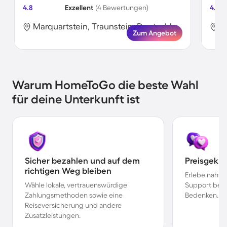
4.8
Exzellent
(4 Bewertungen)
4.8
Marquartstein, Traunstein, Deutschland
Zum Angebot
Warum HomeToGo die beste Wahl
für deine Unterkunft ist
Sicher bezahlen und auf dem
Preisgekr
richtigen Weg bleiben
Erlebe nahtl
Wähle lokale, vertrauenswürdige
Support bei 
Zahlungsmethoden sowie eine
Bedenken.
Reiseversicherung und andere
Zusatzleistungen.