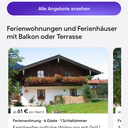
Alle Angebote ansehen
Ferienwohnungen und Ferienhäuser
mit Balkon oder Terrasse
61 €
76
ab
pro Nacht
ab
Ferienwohnung ∙ 4 Gäste ∙ 1 Schlafzimmer
Ferie
Familienfreundliche Wohnung mit Grill | Bergblick