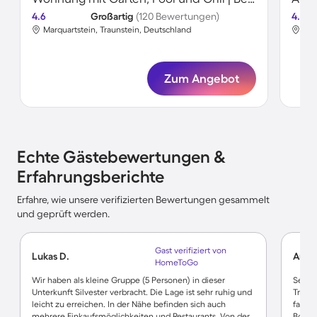
4.6
Großartig
(120 Bewertungen)
4.8
Marquartstein, Traunstein, Deutschland
Mar
Zum Angebot
Echte Gästebewertungen &
Erfahrungsberichte
Erfahre, wie unsere verifizierten Bewertungen gesammelt
und geprüft werden.
Gast verifiziert von
Lukas D.
Angel
HomeToGo
Wir haben als kleine Gruppe (5 Personen) in dieser
Sehr n
Unterkunft Silvester verbracht. Die Lage ist sehr ruhig und
Traum!
leicht zu erreichen. In der Nähe befinden sich auch
fahren
mehrere Einkaufsmöglichkeiten und Restaurants. Von der
Boden