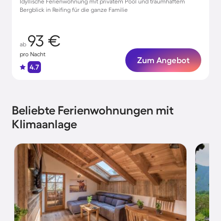
Idyllische Ferienwohnung mit privatem Pool und traumhaftem
Bergblick in Reifing für die ganze Familie
93 €
ab
pro Nacht
Zum Angebot
4.7
Beliebte Ferienwohnungen mit
Klimaanlage