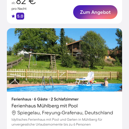
82 €
ab
pro Nacht
Zum Angebot
5.0
Ferienhaus ∙ 6 Gäste ∙ 2 Schlafzimmer
Ferienhaus Mühlberg mit Pool
Spiegelau, Freyung-Grafenau, Deutschland
Idyllisches Ferienhaus mit Pool und Garten in Mühlberg für
unvergessliche Urlaubsmomente bis zu 6 Personen