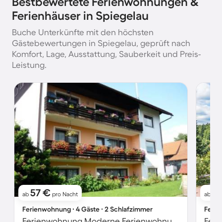
Bestbewertete Ferienwohnungen &
Ferienhäuser in Spiegelau
Buche Unterkünfte mit den höchsten
Gästebewertungen in Spiegelau, geprüft nach
Komfort, Lage, Ausstattung, Sauberkeit und Preis-
Leistung.
57 €
1
ab
pro Nacht
ab
Ferienwohnung ∙ 4 Gäste ∙ 2 Schlafzimmer
Ferie
Ferienwohnung Moderne Ferienwohnung mit Gartennutzung
Feri