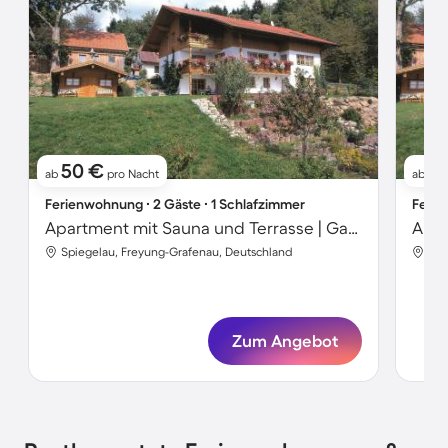
50 €
51
ab
pro Nacht
ab
Ferienwohnung ∙ 2 Gäste ∙ 1 Schlafzimmer
Ferie
Apartment mit Sauna und Terrasse | Gartenblick
Spiegelau, Freyung-Grafenau, Deutschland
Spi
Zum Angebot