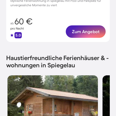
Idyllische Ferienwohnung in Spiegelau mit Pool und Parkplatz für
unvergessliche Momente zu viert
60 €
ab
pro Nacht
Zum Angebot
5.0
Haustierfreundliche Ferienhäuser & -
wohnungen in Spiegelau