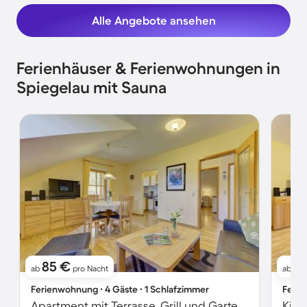
Alle Angebote ansehen
Ferienhäuser & Ferienwohnungen in
Spiegelau mit Sauna
85 €
8
ab
pro Nacht
ab
Ferienwohnung ∙ 4 Gäste ∙ 1 Schlafzimmer
Ferie
Apartment mit Terrasse, Grill und Garten | Gartenblick