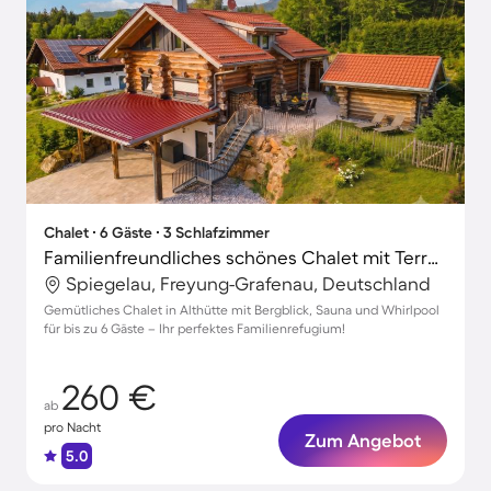
Chalet ∙ 6 Gäste ∙ 3 Schlafzimmer
Familienfreundliches schönes Chalet mit Terrasse, Garten und Sauna | Naturblick | Hunde erlaubt
Spiegelau, Freyung-Grafenau, Deutschland
Gemütliches Chalet in Althütte mit Bergblick, Sauna und Whirlpool
für bis zu 6 Gäste – Ihr perfektes Familienrefugium!
260 €
ab
pro Nacht
Zum Angebot
5.0