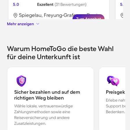
5.0
Exzellent
(31 Bewertungen)
5.0
Spiegelau, Freyung-Grafenau, Deutschland
Zum Angebot
Mehr anzeigen
Warum HomeToGo die beste Wahl
für deine Unterkunft ist
Sicher bezahlen und auf dem
Preisgekr
richtigen Weg bleiben
Erlebe nahtl
Wähle lokale, vertrauenswürdige
Support bei 
Zahlungsmethoden sowie eine
Bedenken.
Reiseversicherung und andere
Zusatzleistungen.