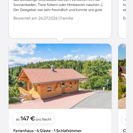
Sonnenbaden, Tiere füttern oder Himbeeren naschen :).
hochw
Der Gastgeber war sehr freundlich und konnte uns gute
sauber
Tipps für unseren Familienurlaub geben. Wir kommen
Herzbl
Bewertet am 26.07.2026 | Familie
Bewer
sehr gern wieder.
Vermie
perfek
haben
Ferien
da das
Natur 
komme
147 €
ab
pro Nacht
ab
Ferienhaus ∙ 4 Gäste ∙ 1 Schlafzimmer
Chale