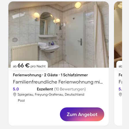
66 €
8
ab
pro Nacht
ab
Ferienwohnung ∙ 2 Gäste ∙ 1 Schlafzimmer
Ferie
Familienfreundliche Ferienwohnung mit Garten, Sauna und Terrasse | Gartenblick | Ideal für Homeoffice | Haustiere erlaubt
5.0
Exzellent
(10 Bewertungen)
5.0
Spiegelau, Freyung-Grafenau, Deutschland
Spi
Pool
Poo
Zum Angebot