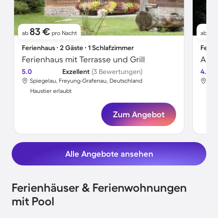
83 €
7
ab
pro Nacht
ab
Ferienhaus ∙ 2 Gäste ∙ 1 Schlafzimmer
Ferie
Ferienhaus mit Terrasse und Grill
Apar
5.0
Exzellent
(3 Bewertungen)
4.3
Spiegelau, Freyung-Grafenau, Deutschland
Spi
Haustier erlaubt
Hau
Zum Angebot
Alle Angebote ansehen
Ferienhäuser & Ferienwohnungen
mit Pool