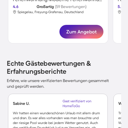
4.6
Großartig
(59 Bewertungen)
5.0
Spiegelau, Freyung-Grafenau, Deutschland
Spi
Zum Angebot
Echte Gästebewertungen &
Erfahrungsberichte
Erfahre, wie unsere verifizierten Bewertungen gesammelt
und geprüft werden.
Gast verifiziert von
Sabine U.
Walte
HomeToGo
Wir hatten einen wunderschönen Urlaub mit allem drum
Traum
und dran. Es war alles vorhanden was man brauchte und
empfe
der riesige Pool wurde bei jedem Wetter genutzt. Auch
WoidSi
das weitläufige Grundstück lud zum Verweilen ein, ob
echter