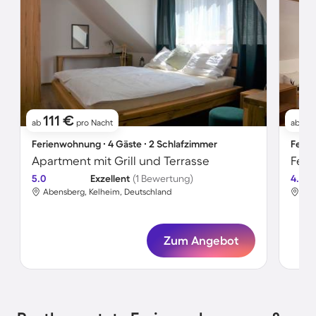
111 €
8
ab
pro Nacht
ab
Ferienwohnung ∙ 4 Gäste ∙ 2 Schlafzimmer
Ferie
Apartment mit Grill und Terrasse
5.0
Exzellent
(1 Bewertung)
4.8
Abensberg, Kelheim, Deutschland
Abe
Zum Angebot