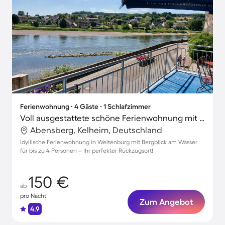
Ferienwohnung ∙ 4 Gäste ∙ 1 Schlafzimmer
Voll ausgestattete schöne Ferienwohnung mit Grill, Garten und Terrasse | Bergblick | Strand in der Nähe | Perfekt für die Arbeit von Zuhause
Abensberg, Kelheim, Deutschland
Idyllische Ferienwohnung in Weltenburg mit Bergblick am Wasser
für bis zu 4 Personen – Ihr perfekter Rückzugsort!
150 €
ab
pro Nacht
Zum Angebot
4.9