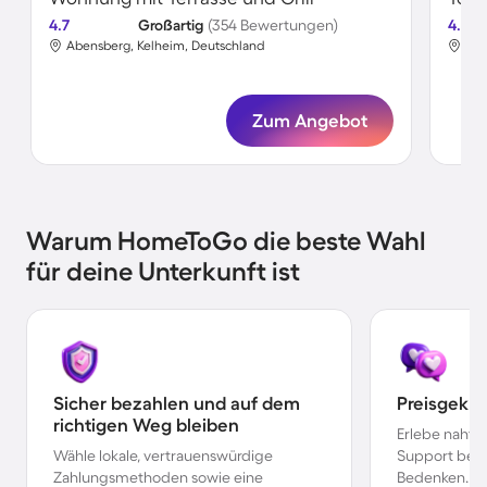
4.7
Großartig
(354 Bewertungen)
4.7
Abensberg, Kelheim, Deutschland
Abe
Zum Angebot
Warum HomeToGo die beste Wahl
für deine Unterkunft ist
Sicher bezahlen und auf dem
Preisgekr
richtigen Weg bleiben
Erlebe nahtl
Wähle lokale, vertrauenswürdige
Support bei 
Zahlungsmethoden sowie eine
Bedenken.