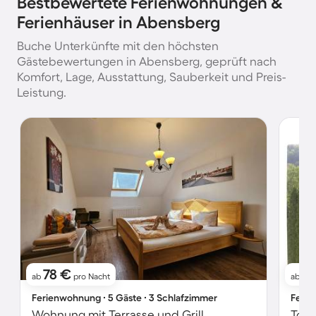
Bestbewertete Ferienwohnungen &
Ferienhäuser in Abensberg
Buche Unterkünfte mit den höchsten
Gästebewertungen in Abensberg, geprüft nach
Komfort, Lage, Ausstattung, Sauberkeit und Preis-
Leistung.
78 €
1
ab
pro Nacht
ab
Ferienwohnung ∙ 5 Gäste ∙ 3 Schlafzimmer
Ferie
Wohnung mit Terrasse und Grill
Toll