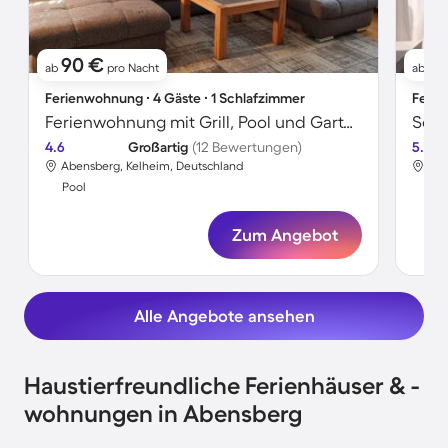
90 €
1
ab
pro Nacht
ab
Ferienwohnung ∙ 4 Gäste ∙ 1 Schlafzimmer
Ferie
Ferienwohnung mit Grill, Pool und Garten | Ideal für Homeoffice
4.6
Großartig
(12 Bewertungen)
5.0
Abensberg, Kelheim, Deutschland
Abe
Pool
Poo
Zum Angebot
Alle Angebote ansehen
Haustierfreundliche Ferienhäuser & -
wohnungen in Abensberg