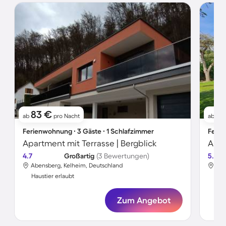
83 €
1
ab
pro Nacht
ab
Ferienwohnung ∙ 3 Gäste ∙ 1 Schlafzimmer
Ferie
Apartment mit Terrasse | Bergblick
Apar
4.7
Großartig
(3 Bewertungen)
5.0
Abensberg, Kelheim, Deutschland
Abe
Haustier erlaubt
Hau
Zum Angebot