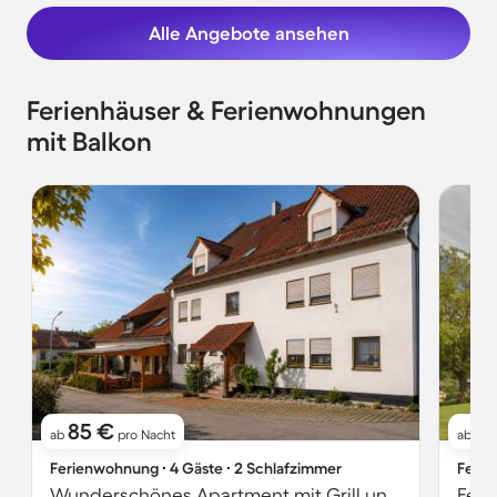
Alle Angebote ansehen
Ferienhäuser & Ferienwohnungen
mit Balkon
85 €
17
ab
pro Nacht
ab
Ferienwohnung ∙ 4 Gäste ∙ 2 Schlafzimmer
Ferie
Wunderschönes Apartment mit Grill und Garten
Feri