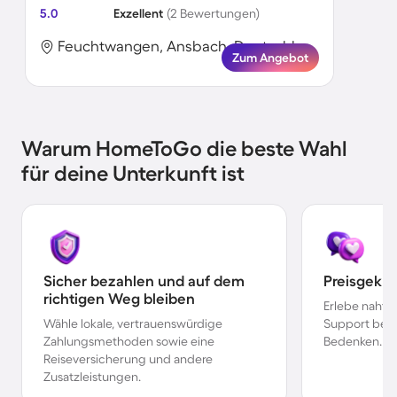
5.0
Exzellent
(2 Bewertungen)
Feuchtwangen, Ansbach, Deutschland
Zum Angebot
Warum HomeToGo die beste Wahl
für deine Unterkunft ist
Sicher bezahlen und auf dem
Preisgekr
richtigen Weg bleiben
Erlebe nahtl
Wähle lokale, vertrauenswürdige
Support bei 
Zahlungsmethoden sowie eine
Bedenken.
Reiseversicherung und andere
Zusatzleistungen.