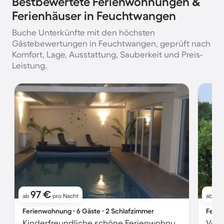
Bestbewertete Ferienwohnungen &
Ferienhäuser in Feuchtwangen
Buche Unterkünfte mit den höchsten
Gästebewertungen in Feuchtwangen, geprüft nach
Komfort, Lage, Ausstattung, Sauberkeit und Preis-
Leistung.
97 €
91
ab
pro Nacht
ab
Ferienwohnung ∙ 6 Gäste ∙ 2 Schlafzimmer
Ferie
Kinderfreundliche schöne Ferienwohnung mit Terrasse, Garten und Grill | Bergblick | Haustiere sind willkommen