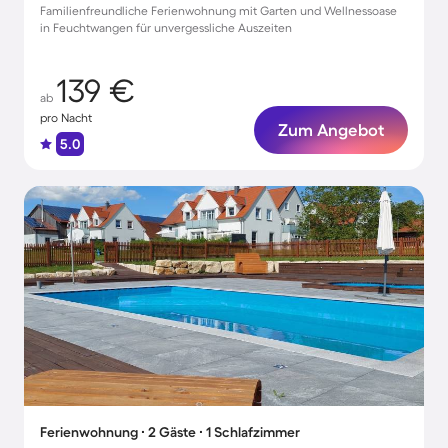
Familienfreundliche Ferienwohnung mit Garten und Wellnessoase
in Feuchtwangen für unvergessliche Auszeiten
139 €
ab
pro Nacht
Zum Angebot
5.0
Ferienwohnung ∙ 2 Gäste ∙ 1 Schlafzimmer