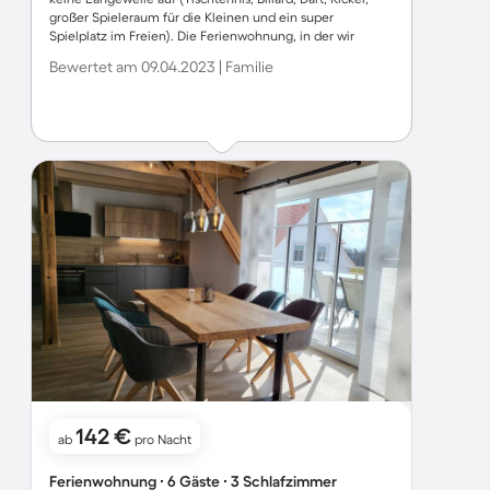
großer Spieleraum für die Kleinen und ein super
Spielplatz im Freien). Die Ferienwohnung, in der wir
unsere Zeit verbringen durften, war sehr modern
Bewertet am 09.04.2023 | Familie
eingerichtet, sehr sauber und es fehlte an nichts. Der
kleine Stall mit den zwei Ponys, Ziegen, Kaninchen und
Hühnern war mit das Highlite für unseren Kleinen. Alles in
Allem kann man die Unterkunft nur empfehlen. Vielen
Dank an Familie Schneider!
142 €
ab
pro Nacht
Ferienwohnung ∙ 6 Gäste ∙ 3 Schlafzimmer