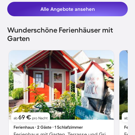
Alle Angebote ansehen
Wunderschöne Ferienhäuser mit
Garten
69 €
6
ab
pro Nacht
ab
Ferienhaus ∙ 2 Gäste ∙ 1 Schlafzimmer
Ferie
Ferienhaus mit Garten, Terrasse und Grill | Gartenblick