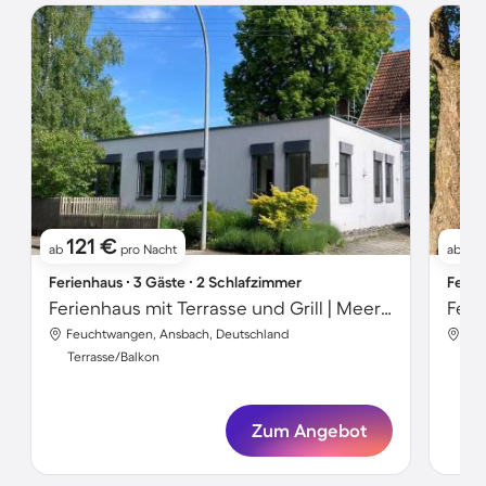
121 €
6
ab
pro Nacht
ab
Ferienhaus ∙ 3 Gäste ∙ 2 Schlafzimmer
Ferie
Ferienhaus mit Terrasse und Grill | Meerblick
Feuchtwangen, Ansbach, Deutschland
Feu
Terrasse/Balkon
Ter
Zum Angebot