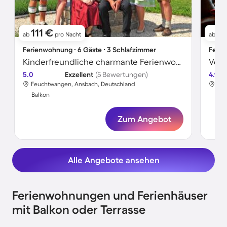
111 €
1
ab
pro Nacht
ab
Ferienwohnung ∙ 6 Gäste ∙ 3 Schlafzimmer
Ferie
Kinderfreundliche charmante Ferienwohnung mit Grill, Terrasse und Garten | Gartenblick
5.0
Exzellent
(5 Bewertungen)
4.9
Feuchtwangen, Ansbach, Deutschland
Feu
Balkon
Bal
Zum Angebot
Alle Angebote ansehen
Ferienwohnungen und Ferienhäuser
mit Balkon oder Terrasse