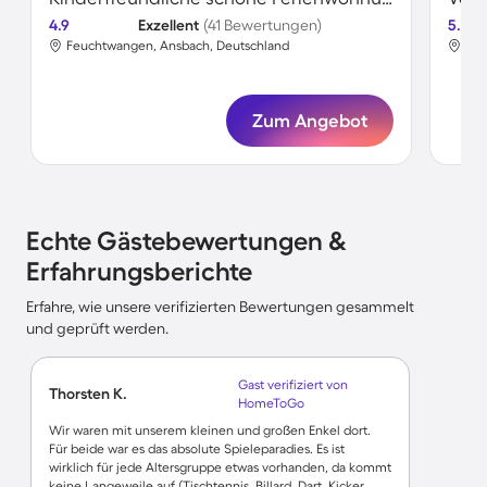
4.9
Exzellent
(41 Bewertungen)
5.0
Feuchtwangen, Ansbach, Deutschland
Feu
Zum Angebot
Echte Gästebewertungen &
Erfahrungsberichte
Erfahre, wie unsere verifizierten Bewertungen gesammelt
und geprüft werden.
Gast verifiziert von
Thorsten K.
HomeToGo
Wir waren mit unserem kleinen und großen Enkel dort.
Für beide war es das absolute Spieleparadies. Es ist
wirklich für jede Altersgruppe etwas vorhanden, da kommt
keine Langeweile auf (Tischtennis, Billard, Dart, Kicker,