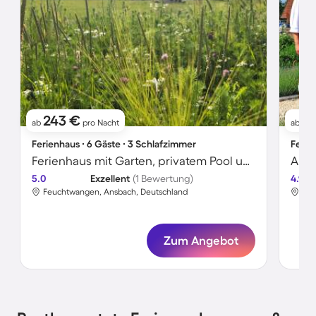
243 €
13
ab
pro Nacht
ab
Ferienhaus ∙ 6 Gäste ∙ 3 Schlafzimmer
Ferie
Ferienhaus mit Garten, privatem Pool und Sauna
5.0
Exzellent
(1 Bewertung)
4.9
Feuchtwangen, Ansbach, Deutschland
Feu
Zum Angebot