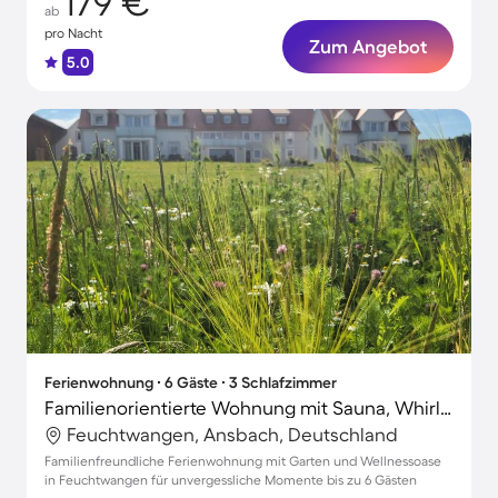
179 €
ab
pro Nacht
Zum Angebot
5.0
Ferienwohnung ∙ 6 Gäste ∙ 3 Schlafzimmer
Familienorientierte Wohnung mit Sauna, Whirlpool und Terrasse
Feuchtwangen, Ansbach, Deutschland
Familienfreundliche Ferienwohnung mit Garten und Wellnessoase
in Feuchtwangen für unvergessliche Momente bis zu 6 Gästen