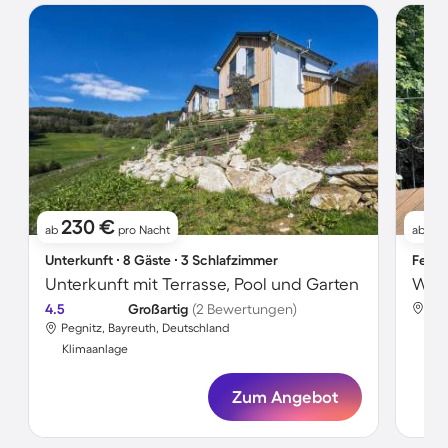
230 €
1
ab
pro Nacht
ab
Unterkunft ∙ 8 Gäste ∙ 3 Schlafzimmer
Ferie
Unterkunft mit Terrasse, Pool und Garten
4.5
Großartig
(2 Bewertungen)
Peg
Pegnitz, Bayreuth, Deutschland
Kli
Klimaanlage
Zum Angebot