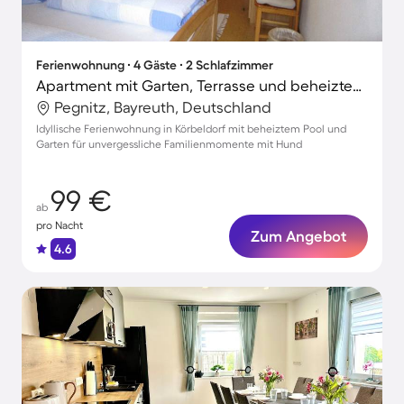
Ferienwohnung ∙ 4 Gäste ∙ 2 Schlafzimmer
Apartment mit Garten, Terrasse und beheiztem Pool
Pegnitz, Bayreuth, Deutschland
Idyllische Ferienwohnung in Körbeldorf mit beheiztem Pool und
Garten für unvergessliche Familienmomente mit Hund
99 €
ab
pro Nacht
Zum Angebot
4.6