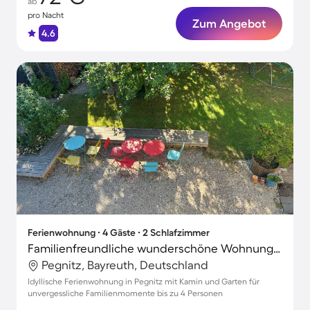
ab
pro Nacht
Zum Angebot
4.6
Ferienwohnung ∙ 4 Gäste ∙ 2 Schlafzimmer
Familienfreundliche wunderschöne Wohnung mit Grill, Terrasse und Garten | Perfekt für die Arbeit von Zuhause
Pegnitz, Bayreuth, Deutschland
Idyllische Ferienwohnung in Pegnitz mit Kamin und Garten für
unvergessliche Familienmomente bis zu 4 Personen