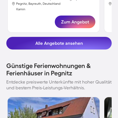
Pegnitz, Bayreuth, Deutschland
Peg
Kamin
Ka
Zum Angebot
Alle Angebote ansehen
Günstige Ferienwohnungen &
Ferienhäuser in Pegnitz
Entdecke preiswerte Unterkünfte mit hoher Qualität
und bestem Preis-Leistungs-Verhältnis.