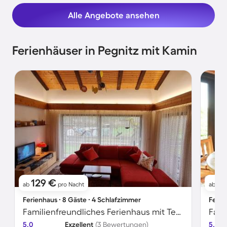
Alle Angebote ansehen
Ferienhäuser in Pegnitz mit Kamin
129 €
2
ab
pro Nacht
ab
Ferienhaus ∙ 8 Gäste ∙ 4 Schlafzimmer
Ferie
Familienfreundliches Ferienhaus mit Terrasse, Garten und Grill
5.0
Exzellent
(3 Bewertungen)
5.0