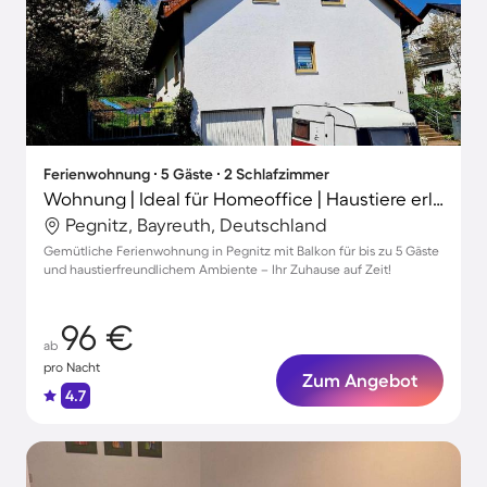
Ferienwohnung ∙ 5 Gäste ∙ 2 Schlafzimmer
Wohnung | Ideal für Homeoffice | Haustiere erlaubt
Pegnitz, Bayreuth, Deutschland
Gemütliche Ferienwohnung in Pegnitz mit Balkon für bis zu 5 Gäste
und haustierfreundlichem Ambiente – Ihr Zuhause auf Zeit!
96 €
ab
pro Nacht
Zum Angebot
4.7