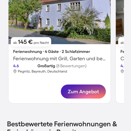
145 €
1
ab
pro Nacht
ab
Ferienwohnung ∙ 4 Gäste ∙ 2 Schlafzimmer
Ferie
Ferienwohnung mit Grill, Garten und beheiztem Pool | Perfekt für die Arbeit von Zuhause
4.6
Großartig
(8 Bewertungen)
4.6
Pegnitz, Bayreuth, Deutschland
Peg
Zum Angebot
Bestbewertete Ferienwohnungen &