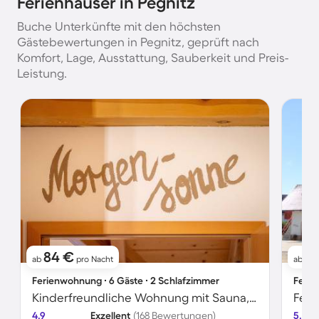
Ferienhäuser in Pegnitz
Buche Unterkünfte mit den höchsten
Gästebewertungen in Pegnitz, geprüft nach
Komfort, Lage, Ausstattung, Sauberkeit und Preis-
Leistung.
84 €
6
ab
pro Nacht
ab
Ferienwohnung ∙ 6 Gäste ∙ 2 Schlafzimmer
Ferie
Kinderfreundliche Wohnung mit Sauna, beheiztem Pool und Grill | Panoramablick
Feri
4.9
Exzellent
(168 Bewertungen)
5.0