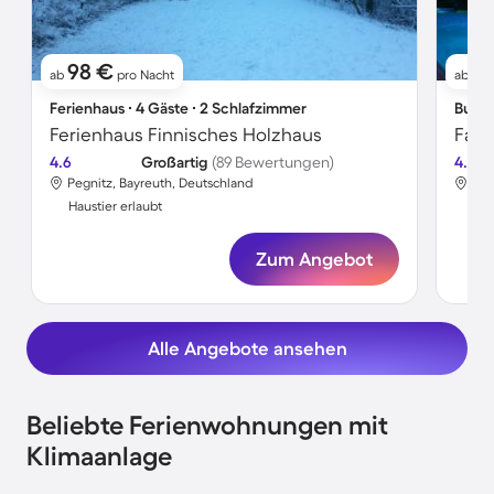
98 €
10
ab
pro Nacht
ab
Ferienhaus ∙ 4 Gäste ∙ 2 Schlafzimmer
Bunga
Ferienhaus Finnisches Holzhaus
4.6
Großartig
(89 Bewertungen)
4.0
Pegnitz, Bayreuth, Deutschland
Peg
Haustier erlaubt
Hau
Zum Angebot
Alle Angebote ansehen
Beliebte Ferienwohnungen mit
Klimaanlage