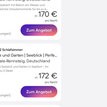
Saaldorf mit Balkon am Wasser und
ssliche Urlaubsmomente für bis zu 6
170 €
ab
pro Nacht
Zum Angebot
tungen)
 2 Schlafzimmer
Wohnung mit Terrasse und Garten | Seeblick | Perfekt für die Arbeit von Zuhause
ale-Rennsteig, Deutschland
Seeblick und Garten in Saaldorf – Ihr
zu 5 Gäste
172 €
ab
pro Nacht
Zum Angebot
tungen)