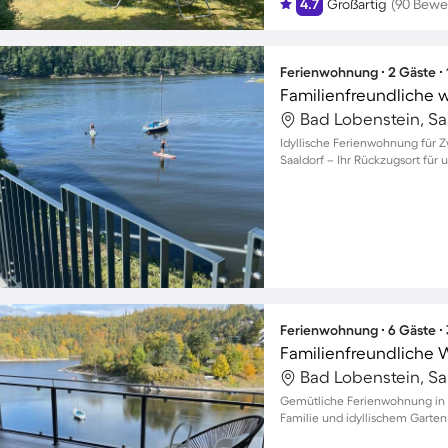
4.7
Großartig
(90 Bewe
Ferienwohnung ∙ 2 Gäste ∙
Bad Lobenstein, Sa
Idyllische Ferienwohnung für Z
Saaldorf – Ihr Rückzugsort für 
Ferienwohnung ∙ 6 Gäste ∙
Bad Lobenstein, Sa
Gemütliche Ferienwohnung in S
Familie und idyllischem Garten