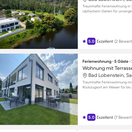
Traumhafte Ferienwohnung in 
idyllischem Garten für unverge
Personen
5.0
Exzellent
(2 Bewer
Ferienwohnung ∙ 5 Gäste ∙
Bad Lobenstein, Sa
Traumhafte Ferienwohnung mit 
Rückzugsort am Wasser für bis 
5.0
Exzellent
(7 Bewer