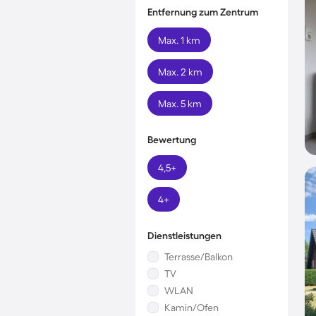
Entfernung zum Zentrum
Max. 1 km
Max. 2 km
Max. 5 km
Bewertung
4,5+
4+
Dienstleistungen
Terrasse/Balkon
TV
WLAN
Kamin/Ofen