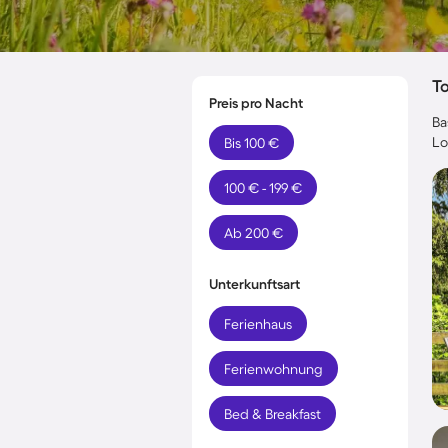
T
Preis pro Nacht
Ba
Lo
Bis 100 €
100 € - 199 €
Ab 200 €
Unterkunftsart
Ferienhaus
Ferienwohnung
Bed & Breakfast