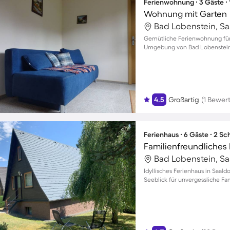
Ferienwohnung ∙ 3 Gäste ∙
Wohnung mit Garten
Bad Lobenstein, Sa
Gemütliche Ferienwohnung für 
Umgebung von Bad Lobenstei
4.5
Großartig
(1 Bewer
Ferienhaus ∙ 6 Gäste ∙ 2 S
Bad Lobenstein, Sa
Idyllisches Ferienhaus in Saal
Seeblick für unvergessliche 