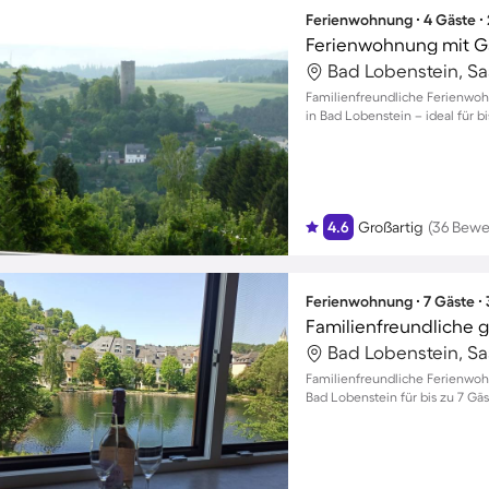
Ferienwohnung ∙ 4 Gäste ∙
Bad Lobenstein, Sa
Familienfreundliche Ferienwoh
in Bad Lobenstein – ideal für b
4.6
Großartig
(36 Bewe
Ferienwohnung ∙ 7 Gäste ∙
Bad Lobenstein, Sa
Familienfreundliche Ferienwoh
Bad Lobenstein für bis zu 7 Gä