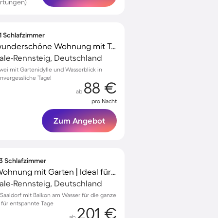
rtungen)
 1 Schlafzimmer
Familienfreundliche wunderschöne Wohnung mit Terrasse und Garten
ale-Rennsteig, Deutschland
wei mit Gartenidylle und Wasserblick in
unvergessliche Tage!
88 €
ab
pro Nacht
Zum Angebot
 3 Schlafzimmer
Familienfreundliche Wohnung mit Garten | Ideal für Homeoffice
ale-Rennsteig, Deutschland
aaldorf mit Balkon am Wasser für die ganze
 für entspannte Tage
201 €
ab