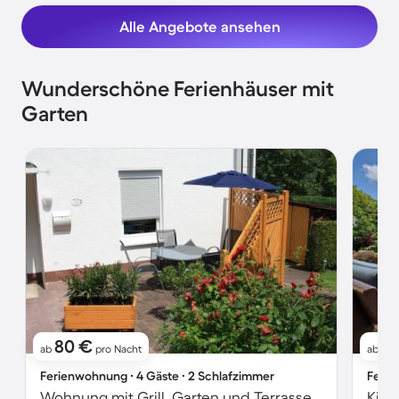
Alle Angebote ansehen
Wunderschöne Ferienhäuser mit
Garten
80 €
1
ab
pro Nacht
ab
Ferienwohnung ∙ 4 Gäste ∙ 2 Schlafzimmer
Ferie
Wohnung mit Grill, Garten und Terrasse | Naturblick