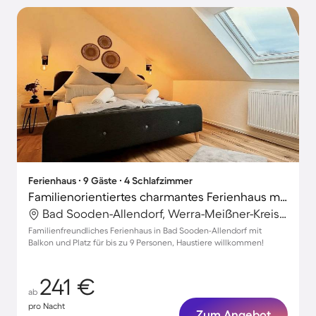
Ferienhaus ∙ 9 Gäste ∙ 4 Schlafzimmer
Familienorientiertes charmantes Ferienhaus mit Grill | Haustiere erlaubt
Bad Sooden-Allendorf, Werra-Meißner-Kreis, Deutschland
Familienfreundliches Ferienhaus in Bad Sooden-Allendorf mit
Balkon und Platz für bis zu 9 Personen, Haustiere willkommen!
241 €
ab
pro Nacht
Zum Angebot