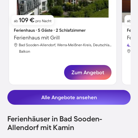
109 €
6
ab
pro Nacht
ab
Ferienhaus ∙ 5 Gäste ∙ 2 Schlafzimmer
Ferie
Ferienhaus mit Grill
Feri
Bad Sooden-Allendorf, Werra-Meißner-Kreis, Deutschland
4.8
Balkon
Bal
Zum Angebot
Alle Angebote ansehen
Ferienhäuser in Bad Sooden-
Allendorf mit Kamin