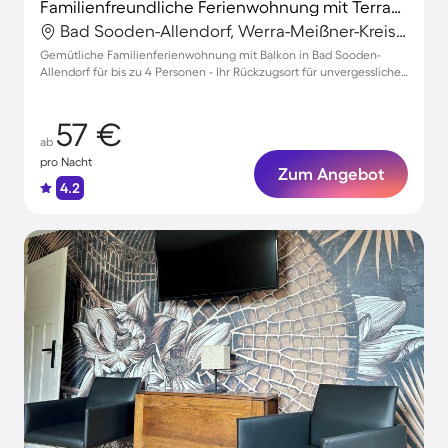
Familienfreundliche Ferienwohnung mit Terrasse | Ideal für Homeoffice
Bad Sooden-Allendorf, Werra-Meißner-Kreis, Deutschland
Gemütliche Familienferienwohnung mit Balkon in Bad Sooden-
Allendorf für bis zu 4 Personen - Ihr Rückzugsort für unvergessliche
Tage!
57 €
ab
pro Nacht
Zum Angebot
4.2