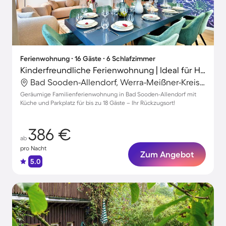
Ferienwohnung ∙ 16 Gäste ∙ 6 Schlafzimmer
Kinderfreundliche Ferienwohnung | Ideal für Homeoffice
Bad Sooden-Allendorf, Werra-Meißner-Kreis, Deutschland
Geräumige Familienferienwohnung in Bad Sooden-Allendorf mit
Küche und Parkplatz für bis zu 18 Gäste – Ihr Rückzugsort!
386 €
ab
pro Nacht
Zum Angebot
5.0