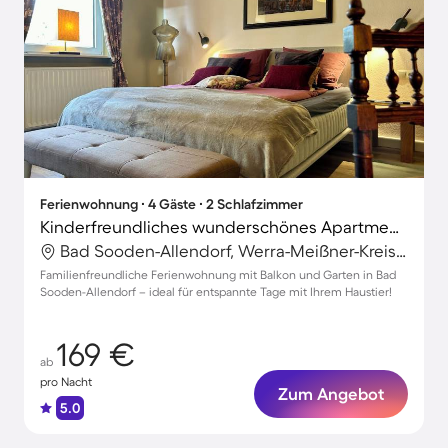
Ferienwohnung ∙ 4 Gäste ∙ 2 Schlafzimmer
Kinderfreundliches wunderschönes Apartment mit Garten | Naturblick | Haustiere sind willkommen
Bad Sooden-Allendorf, Werra-Meißner-Kreis, Deutschland
Familienfreundliche Ferienwohnung mit Balkon und Garten in Bad
Sooden-Allendorf – ideal für entspannte Tage mit Ihrem Haustier!
169 €
ab
pro Nacht
Zum Angebot
5.0