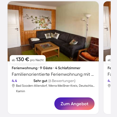
130 €
1
ab
pro Nacht
ab
Ferienwohnung ∙ 9 Gäste ∙ 4 Schlafzimmer
Ferie
Familienorientierte Ferienwohnung mit Garten, Terrasse und Grill
4.4
Sehr gut
(6 Bewertungen)
4.4
Bad Sooden-Allendorf, Werra-Meißner-Kreis, Deutschland
Kamin
Ka
Zum Angebot