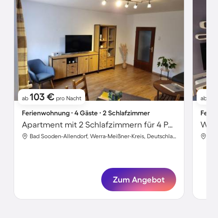
103 €
1
ab
pro Nacht
ab
Ferienwohnung ∙ 4 Gäste ∙ 2 Schlafzimmer
Ferie
Apartment mit 2 Schlafzimmern für 4 Personen
Bad Sooden-Allendorf, Werra-Meißner-Kreis, Deutschland
Zum Angebot