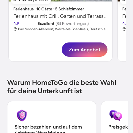
Ferienhaus ∙ 10 Gäste ∙ 5 Schlafzimmer
Ferie
Ferienhaus mit Grill, Garten und Terrasse | Bergblick
Feri
4.9
Exzellent
(83 Bewertungen)
4.4
Bad Sooden-Allendorf, Werra-Meißner-Kreis, Deutschland
Zum Angebot
Warum HomeToGo die beste Wahl
für deine Unterkunft ist
Sicher bezahlen und auf dem
Preisgekr
richtigen Weg bleiben