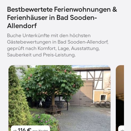
Bestbewertete Ferienwohnungen &
Ferienhäuser in Bad Sooden-
Allendorf
Buche Unterkünfte mit den höchsten
Gästebewertungen in Bad Sooden-Allendorf,
geprüft nach Komfort, Lage, Ausstattung,
Sauberkeit und Preis-Leistung.
116 €
6
ab
pro Nacht
ab