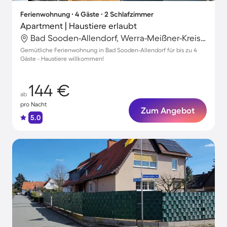
Ferienwohnung ∙ 4 Gäste ∙ 2 Schlafzimmer
Apartment | Haustiere erlaubt
Bad Sooden-Allendorf, Werra-Meißner-Kreis, Deutschland
Gemütliche Ferienwohnung in Bad Sooden-Allendorf für bis zu 4
Gäste - Haustiere willkommen!
144 €
ab
pro Nacht
Zum Angebot
5.0