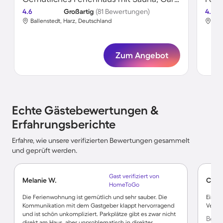
4.6
Großartig
(81 Bewertungen)
4.8
Ballenstedt, Harz, Deutschland
Bal
Zum Angebot
Echte Gästebewertungen &
Erfahrungsberichte
Erfahre, wie unsere verifizierten Bewertungen gesammelt
und geprüft werden.
Gast verifiziert von
Melanie W.
Claud
HomeToGo
Die Ferienwohnung ist gemütlich und sehr sauber. Die
Eine 
Kommunikation mit dem Gastgeber klappt hervorragend
Vermi
und ist schön unkompliziert. Parkplätze gibt es zwar nicht
Bewer
direkt am Haus, aber unproblematisch in direkter