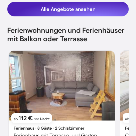
Alle Angebote ansehen
Ferienwohnungen und Ferienhäuser
mit Balkon oder Terrasse
112 €
7
ab
pro Nacht
ab
Ferienhaus ∙ 8 Gäste ∙ 2 Schlafzimmer
Ferie
Ferienhaus mit Terrasse und Garten