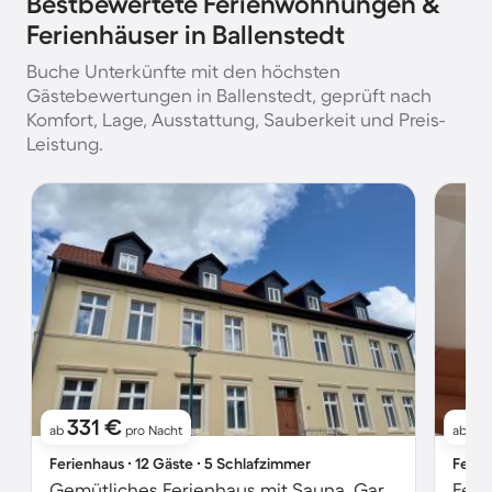
Bestbewertete Ferienwohnungen &
Ferienhäuser in Ballenstedt
Buche Unterkünfte mit den höchsten
Gästebewertungen in Ballenstedt, geprüft nach
Komfort, Lage, Ausstattung, Sauberkeit und Preis-
Leistung.
331 €
6
ab
pro Nacht
ab
Ferienhaus ∙ 12 Gäste ∙ 5 Schlafzimmer
Ferie
Gemütliches Ferienhaus mit Sauna, Garten und Terrasse | Haustierfreundlich
Feri