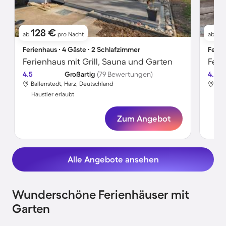
128 €
7
ab
pro Nacht
ab
Ferienhaus ∙ 4 Gäste ∙ 2 Schlafzimmer
Ferie
Ferienhaus mit Grill, Sauna und Garten
4.5
Großartig
(79 Bewertungen)
4.4
Ballenstedt, Harz, Deutschland
Bal
Haustier erlaubt
Hau
Zum Angebot
Alle Angebote ansehen
Wunderschöne Ferienhäuser mit
Garten