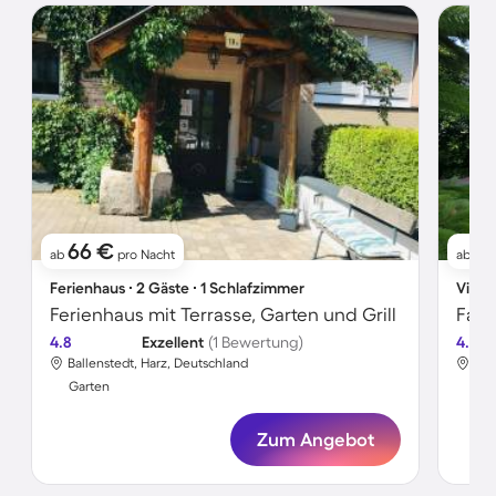
66 €
11
ab
pro Nacht
ab
Ferienhaus ∙ 2 Gäste ∙ 1 Schlafzimmer
Villa 
Ferienhaus mit Terrasse, Garten und Grill
4.8
Exzellent
(1 Bewertung)
4.5
Ballenstedt, Harz, Deutschland
Bal
Garten
Gar
Zum Angebot