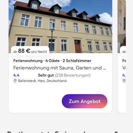
88 €
6
ab
pro Nacht
ab
Ferienwohnung ∙ 4 Gäste ∙ 2 Schlafzimmer
Ferie
Ferienwohnung mit Sauna, Garten und Terrasse
4.4
Sehr gut
(238 Bewertungen)
4.3
Ballenstedt, Harz, Deutschland
Bal
Zum Angebot