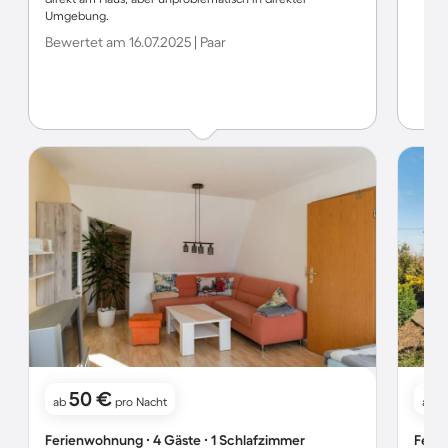
Umgebung.
Bewertet am 16.07.2025 | Paar
50 €
ab
pro Nacht
ab
Ferienwohnung ∙ 4 Gäste ∙ 1 Schlafzimmer
Ferie