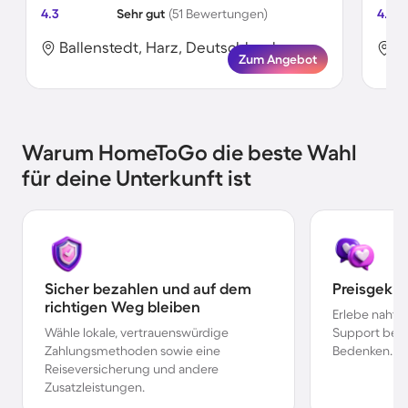
4.3
Sehr gut
(51 Bewertungen)
4.5
Ballenstedt, Harz, Deutschland
B
Zum Angebot
Warum HomeToGo die beste Wahl
für deine Unterkunft ist
Sicher bezahlen und auf dem
Preisgekr
richtigen Weg bleiben
Erlebe nahtl
Wähle lokale, vertrauenswürdige
Support bei 
Zahlungsmethoden sowie eine
Bedenken.
Reiseversicherung und andere
Zusatzleistungen.