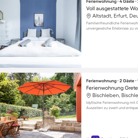
Ferienwohnung ∙ 4 Gäste ∙
Voll ausgestattete W
Altstadt, Erfurt, D
Familienfreundliche Ferienwoh
unvergessliche Erlebnisse zu vi
Ferienwohnung ∙ 2 Gäste ∙
Ferienwohnung Grete
Bischleben, Bischle
Idyllische Ferienwohnung mit G
Auszeiten zu zweit und entspa