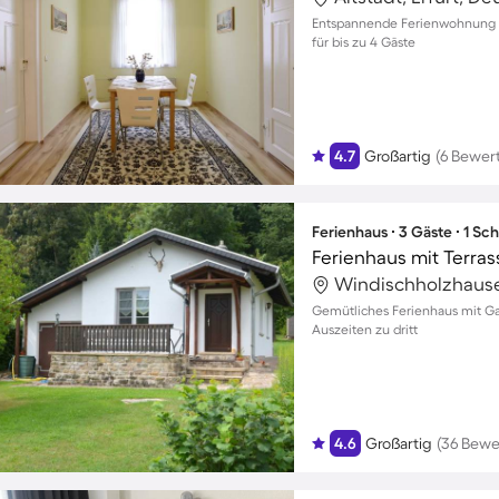
Entspannende Ferienwohnung m
für bis zu 4 Gäste
4.7
Großartig
(6 Bewer
Ferienhaus ∙ 3 Gäste ∙ 1 Sc
Ferienhaus mit Terrass
Windischholzhause
Gemütliches Ferienhaus mit Ga
Auszeiten zu dritt
4.6
Großartig
(36 Bewe