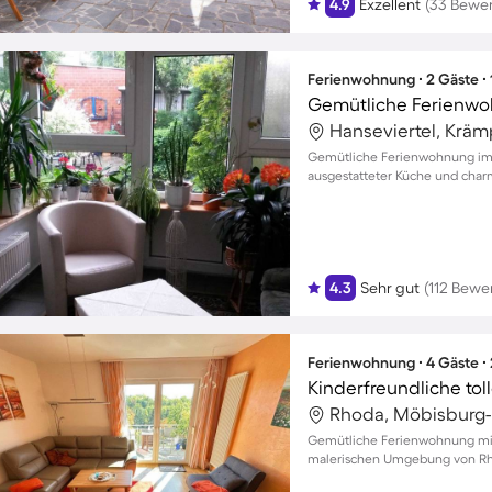
4.9
Exzellent
(33 Bewe
Ferienwohnung ∙ 2 Gäste ∙
Hanseviertel, Krämp
Gemütliche Ferienwohnung im H
ausgestatteter Küche und ch
4.3
Sehr gut
(112 Bewe
Ferienwohnung ∙ 4 Gäste ∙
Rhoda, Möbisburg-
Gemütliche Ferienwohnung mit 
malerischen Umgebung von R