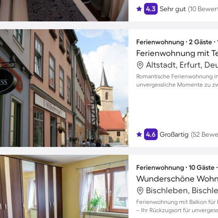
4.3
Sehr gut
(10 Bewer
Ferienwohnung ∙ 2 Gäste ∙
Ferienwohnung mit T
Altstadt, Erfurt, D
Romantische Ferienwohnung in 
unvergessliche Momente zu zw
4.6
Großartig
(52 Bewe
Ferienwohnung ∙ 10 Gäste 
Wunderschöne Wohnun
Bischleben, Bischle
Ferienwohnung mit Balkon für b
– Ihr Rückzugsort für unverge