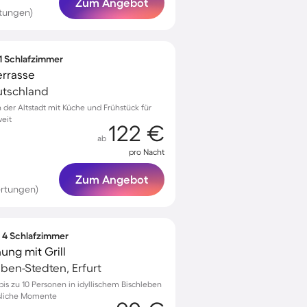
Zum Angebot
tungen)
 1 Schlafzimmer
errasse
eutschland
der Altstadt mit Küche und Frühstück für
eit
122 €
ab
pro Nacht
Zum Angebot
rtungen)
∙ 4 Schlafzimmer
g mit Grill
ben-Stedten, Erfurt
is zu 10 Personen in idyllischem Bischleben
ssliche Momente