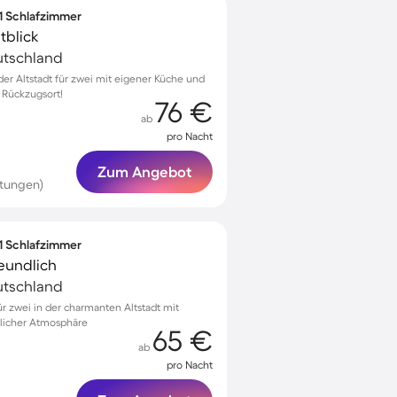
 1 Schlafzimmer
tblick
eutschland
r Altstadt für zwei mit eigener Küche und
r Rückzugsort!
76 €
ab
pro Nacht
Zum Angebot
rtungen)
 1 Schlafzimmer
eundlich
eutschland
 zwei in der charmanten Altstadt mit
dlicher Atmosphäre
65 €
ab
pro Nacht