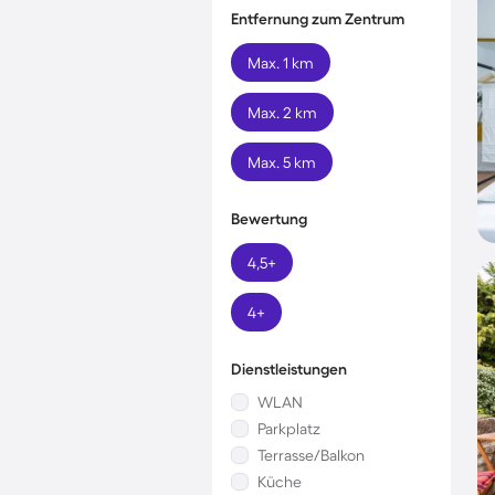
Entfernung zum Zentrum
Max. 1 km
Max. 2 km
Max. 5 km
Bewertung
4,5+
4+
Dienstleistungen
WLAN
Parkplatz
Terrasse/Balkon
Küche