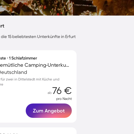
rt
die 15 beliebtesten Unterkünfte in Erfurt
ste ∙ 1 Schlafzimmer
Familienfreundliche gemütliche Camping-Unterkunft mit Terrasse
, Deutschland
ür zwei in Dittelstedt mit Küche und
re
76 €
ab
pro Nacht
Zum Angebot