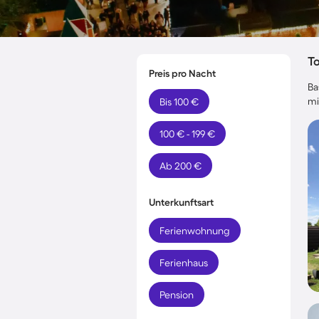
T
Preis pro Nacht
Ba
mi
Bis 100 €
100 € - 199 €
Ab 200 €
Unterkunftsart
Ferienwohnung
Ferienhaus
Pension