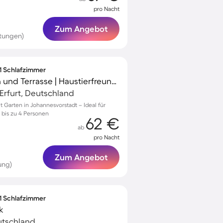
pro Nacht
Zum Angebot
rtungen)
 1 Schlafzimmer
Apartment mit Garten und Terrasse | Haustierfreundlich
Erfurt, Deutschland
Garten in Johannesvorstadt – Ideal für
 bis zu 4 Personen
62 €
ab
pro Nacht
Zum Angebot
ung)
 1 Schlafzimmer
k
eutschland