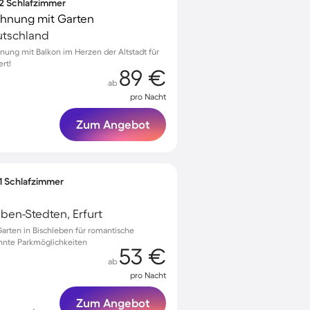
 2 Schlafzimmer
ohnung mit Garten
eutschland
nung mit Balkon im Herzen der Altstadt für
ert!
89 €
ab
pro Nacht
Zum Angebot
 1 Schlafzimmer
ben-Stedten, Erfurt
arten in Bischleben für romantische
nnte Parkmöglichkeiten
53 €
ab
pro Nacht
Zum Angebot