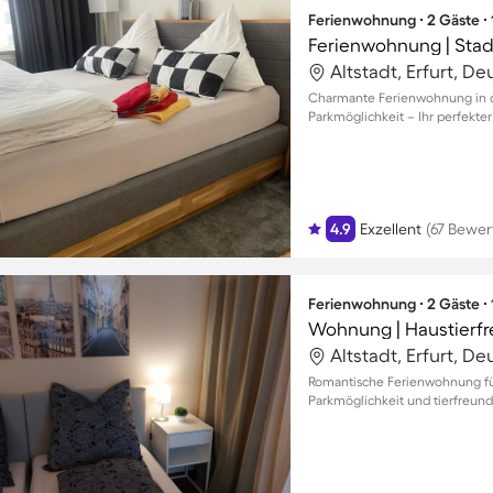
Ferienwohnung ∙ 2 Gäste ∙
Ferienwohnung | Stad
Altstadt, Erfurt, D
Charmante Ferienwohnung in de
Parkmöglichkeit – Ihr perfekte
4.9
Exzellent
(67 Bewe
Ferienwohnung ∙ 2 Gäste ∙
Wohnung | Haustierfr
Altstadt, Erfurt, D
Romantische Ferienwohnung für
Parkmöglichkeit und tierfreun