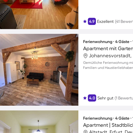
4.9
Exzellent
(41 Bewe
Ferienwohnung ∙ 4 Gäste ∙
Johannesvorstadt, 
Gemütliche Ferienwohnung mit 
Familien und Haustierliebhaber
4.0
Sehr gut
(1 Bewert
Ferienwohnung ∙ 4 Gäste ∙
Apartment | Stadtblic
Altstadt, Erfurt, D