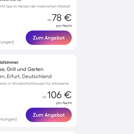
it Spa im Herzen der malerischen Altstadt
78 €
ab
pro Nacht
Zum Angebot
tungen)
hlafzimmer
e, Grill und Garten
n, Erfurt, Deutschland
rten in Windischholzhausen für erholsame
106 €
ab
pro Nacht
Zum Angebot
rtungen)