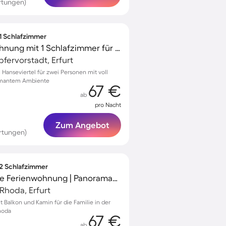
rtungen)
 1 Schlafzimmer
Gemütliche Ferienwohnung mit 1 Schlafzimmer für 2 Personen
fervorstadt, Erfurt
anseviertel für zwei Personen mit voll
armantem Ambiente
67 €
ab
pro Nacht
Zum Angebot
rtungen)
 2 Schlafzimmer
Kinderfreundliche tolle Ferienwohnung | Panoramablick
Rhoda, Erfurt
Balkon und Kamin für die Familie in der
hoda
67 €
ab