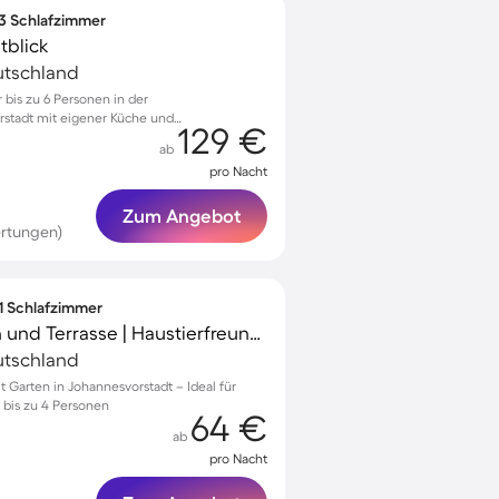
 3 Schlafzimmer
tblick
eutschland
bis zu 6 Personen in der
rstadt mit eigener Küche und
129 €
ab
pro Nacht
Zum Angebot
ertungen)
 1 Schlafzimmer
Apartment mit Garten und Terrasse | Haustierfreundlich
eutschland
Garten in Johannesvorstadt – Ideal für
 bis zu 4 Personen
64 €
ab
pro Nacht