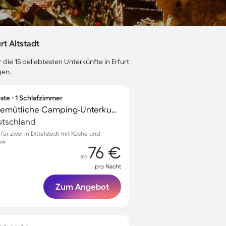
t Altstadt
die 15 beliebtesten Unterkünfte in Erfurt
gen.
ste ∙ 1 Schlafzimmer
Familienfreundliche gemütliche Camping-Unterkunft mit Terrasse
eutschland
ür zwei in Dittelstedt mit Küche und
re
76 €
ab
pro Nacht
Zum Angebot