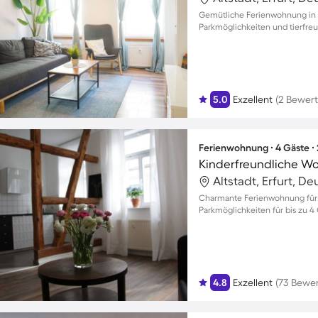
Gemütliche Ferienwohnung in I
Parkmöglichkeiten und tierfre
5.0
Exzellent
(2 Bewer
Ferienwohnung ∙ 4 Gäste ∙
Kinderfreundliche Wo
Altstadt, Erfurt, D
Charmante Ferienwohnung für F
Parkmöglichkeiten für bis zu 4
4.8
Exzellent
(73 Bewe