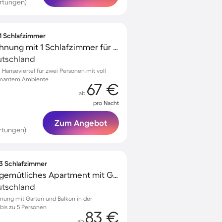
rtungen)
 1 Schlafzimmer
Gemütliche Ferienwohnung mit 1 Schlafzimmer für 2 Personen
eutschland
anseviertel für zwei Personen mit voll
armantem Ambiente
67 €
ab
pro Nacht
Zum Angebot
rtungen)
 3 Schlafzimmer
Familienfreundliches gemütliches Apartment mit Garten
eutschland
nung mit Garten und Balkon in der
 bis zu 5 Personen
83 €
ab