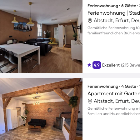
Ferienwohnung ∙ 6 Gäste ∙
Ferienwohnung | Stad
Altstadt, Erfurt, D
Gemütliche Ferienwohnung für 
familienfreundlichen Brühlervo
Parkmöglichkeiten
4.9
Exzellent
(215 Bew
Ferienwohnung ∙ 4 Gäste ∙
Altstadt, Erfurt, D
Gemütliche Ferienwohnung mit 
Familien und Haustierliebhaber