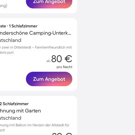
Zum Angebot
ung)
ste ∙ 1 Schlafzimmer
Kinderfreundliche wunderschöne Camping-Unterkunft mit Terrasse
eutschland
 zwei in Dittelstedt – Familienfreundlich mit
nis pur!
80 €
ab
pro Nacht
Zum Angebot
 2 Schlafzimmer
ohnung mit Garten
eutschland
nung mit Balkon im Herzen der Altstadt für
ert!