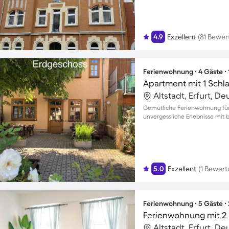
4.9
Exzellent
(81 Bewe
Ferienwohnung ∙ 4 Gäste ∙
Apartment mit 1 Schl
Altstadt, Erfurt, D
Gemütliche Ferienwohnung für 
unvergessliche Erlebnisse mit 
5.0
Exzellent
(1 Bewert
Ferienwohnung ∙ 5 Gäste ∙
Ferienwohnung mit 2 
Altstadt, Erfurt, D