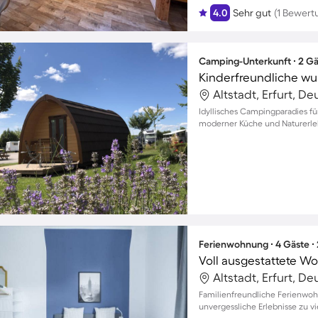
4.0
Sehr gut
(1 Bewert
Camping-Unterkunft ∙ 2 Gä
Altstadt, Erfurt, D
Idyllisches Campingparadies für
moderner Küche und Naturerleb
Ferienwohnung ∙ 4 Gäste ∙
Voll ausgestattete W
Altstadt, Erfurt, D
Familienfreundliche Ferienwoh
unvergessliche Erlebnisse zu vi