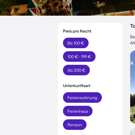
T
Preis pro Nacht
Ba
Al
Bis 100 €
100 € - 199 €
Ab 200 €
Unterkunftsart
Ferienwohnung
Ferienhaus
Pension