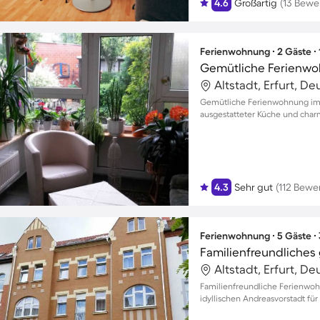
4.6
Großartig
(13 Bewe
Ferienwohnung ∙ 2 Gäste ∙
Altstadt, Erfurt, D
Gemütliche Ferienwohnung im H
ausgestatteter Küche und ch
4.3
Sehr gut
(112 Bewe
Ferienwohnung ∙ 5 Gäste ∙
Altstadt, Erfurt, D
Familienfreundliche Ferienwoh
idyllischen Andreasvorstadt für