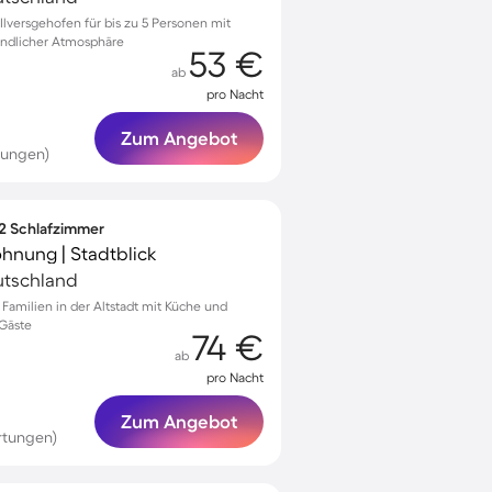
lversgehofen für bis zu 5 Personen mit
undlicher Atmosphäre
53 €
ab
pro Nacht
Zum Angebot
tungen)
 2 Schlafzimmer
hnung | Stadtblick
eutschland
amilien in der Altstadt mit Küche und
 Gäste
74 €
ab
pro Nacht
Zum Angebot
rtungen)