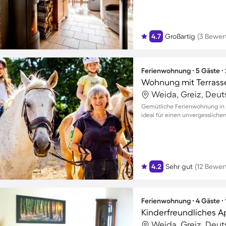
4.7
Großartig
(3 Bewer
Ferienwohnung ∙ 5 Gäste ∙
Weida, Greiz, Deu
Gemütliche Ferienwohnung in S
ideal für einen unvergessliche
4.2
Sehr gut
(12 Bewer
Ferienwohnung ∙ 4 Gäste ∙
Weida, Greiz, Deu