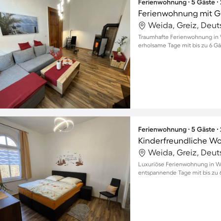
Ferienwohnung ∙ 5 Gäste ∙
Ferienwohnung mit Ga
Weida, Greiz, Deu
Traumhafte Ferienwohnung in W
erholsame Tage mit bis zu 6 Gä
Ferienwohnung ∙ 5 Gäste ∙
Weida, Greiz, Deu
Luxuriöse Ferienwohnung in We
entspannende Tage mit bis zu 