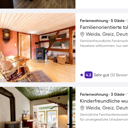
Ferienwohnung ∙ 5 Gäste ∙
Weida, Greiz, Deu
Familienfreundliche Ferienwoh
Haustiere willkommen, nur wen
4.2
Sehr gut
(12 Bewer
Ferienwohnung ∙ 3 Gäste ∙
Weida, Greiz, Deu
Gemütliche Familienferienwoh
für unvergessliche Urlaubsmom