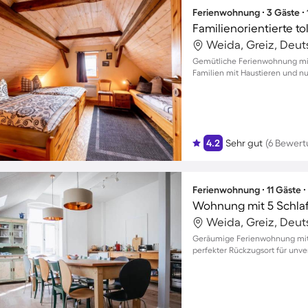
Ferienwohnung ∙ 3 Gäste ∙
Weida, Greiz, Deu
Gemütliche Ferienwohnung mit 
Familien mit Haustieren und nu
4.2
Sehr gut
(6 Bewer
Ferienwohnung ∙ 11 Gäste 
Wohnung mit 5 Schlaf
Weida, Greiz, Deu
Geräumige Ferienwohnung mit B
perfekter Rückzugsort für unve