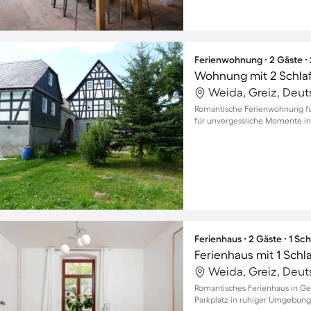
Ferienwohnung ∙ 2 Gäste ∙
Wohnung mit 2 Schla
Weida, Greiz, Deu
Romantische Ferienwohnung für
für unvergessliche Momente in
Ferienhaus ∙ 2 Gäste ∙ 1 Sc
Ferienhaus mit 1 Schl
Weida, Greiz, Deu
Romantisches Ferienhaus in Ger
Parkplatz in ruhiger Umgebung