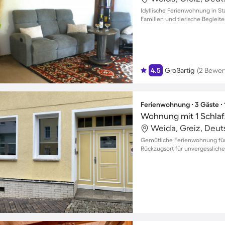
Idyllische Ferienwohnung in Sta
Familien und tierische Begleite
4.5
Großartig
(2 Bewer
Ferienwohnung ∙ 3 Gäste ∙
Wohnung mit 1 Schlaf
Weida, Greiz, Deu
Gemütliche Ferienwohnung für 
Rückzugsort für unvergessliche