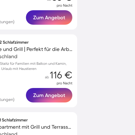
pro Nacht
Zum Angebot
tungen)
 2 Schlafzimmer
Wohnung mit Terrasse und Grill | Perfekt für die Arbeit von Zuhause
tschland
taitz für Familien mit Balkon und Kamin,
n Urlaub mit Haustieren
116 €
ab
pro Nacht
Zum Angebot
tungen)
 1 Schlafzimmer
Kinderfreundliches Apartment mit Grill und Terrasse | Hunde erlaubt
tschland