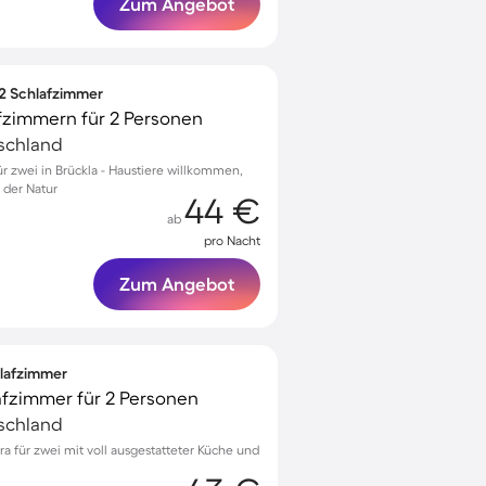
Zum Angebot
 2 Schlafzimmer
fzimmern für 2 Personen
tschland
 zwei in Brückla - Haustiere willkommen,
 der Natur
44 €
ab
pro Nacht
Zum Angebot
hlafzimmer
afzimmer für 2 Personen
tschland
a für zwei mit voll ausgestatteter Küche und