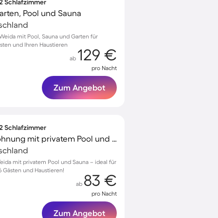
 2 Schlafzimmer
rten, Pool und Sauna
tschland
eida mit Pool, Sauna und Garten für
sten und Ihren Haustieren
129 €
ab
pro Nacht
Zum Angebot
 2 Schlafzimmer
Kinderfreundliche Wohnung mit privatem Pool und Sauna | Perfekt für die Arbeit von Zuhause
tschland
ida mit privatem Pool und Sauna – ideal für
6 Gästen und Haustieren!
83 €
ab
pro Nacht
Zum Angebot