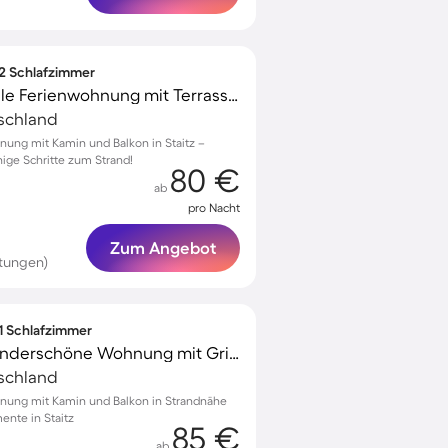
 2 Schlafzimmer
Familienorientierte tolle Ferienwohnung mit Terrasse und Grill | Gartenblick | Perfekt für die Arbeit von Zuhause | Haustiere erlaubt
tschland
nung mit Kamin und Balkon in Staitz –
ige Schritte zum Strand!
80 €
ab
pro Nacht
Zum Angebot
tungen)
 1 Schlafzimmer
Kinderfreundliche wunderschöne Wohnung mit Grill und Terrasse | Gartenblick | Ideal für Homeoffice | Hunde erlaubt
tschland
nung mit Kamin und Balkon in Strandnähe
ente in Staitz
85 €
ab