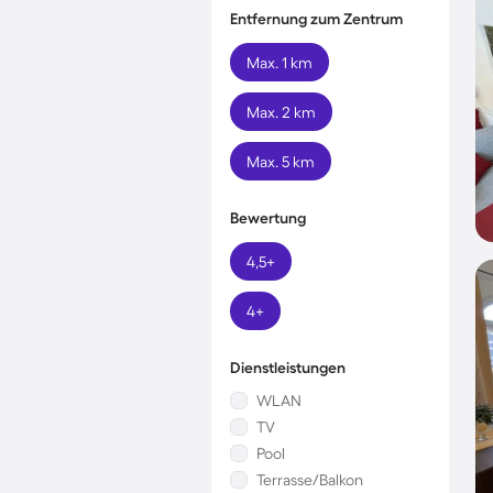
Entfernung zum Zentrum
Max. 1 km
Max. 2 km
Max. 5 km
Bewertung
4,5+
4+
Dienstleistungen
WLAN
TV
Pool
Terrasse/Balkon