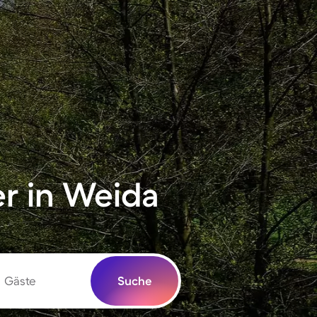
r in Weida
Gäste
Suche