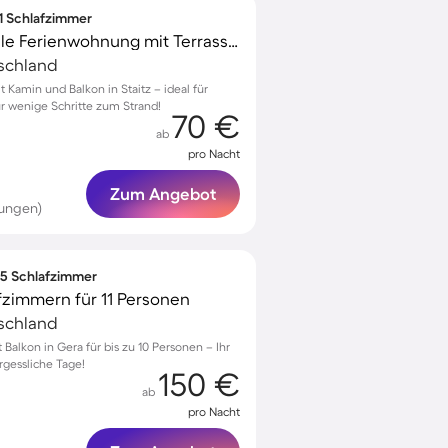
 1 Schlafzimmer
Familienorientierte tolle Ferienwohnung mit Terrasse und Grill | Gartenblick | Haustiere sind willkommen
tschland
Kamin und Balkon in Staitz – ideal für
r wenige Schritte zum Strand!
70 €
ab
pro Nacht
Zum Angebot
tungen)
∙ 5 Schlafzimmer
zimmern für 11 Personen
tschland
alkon in Gera für bis zu 10 Personen – Ihr
rgessliche Tage!
150 €
ab
pro Nacht