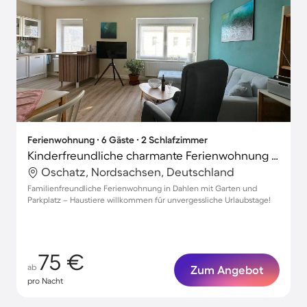
Ferienwohnung ∙ 6 Gäste ∙ 2 Schlafzimmer
Kinderfreundliche charmante Ferienwohnung mit Garten | Haustiere sind willkommen
Oschatz, Nordsachsen, Deutschland
Familienfreundliche Ferienwohnung in Dahlen mit Garten und
Parkplatz – Haustiere willkommen für unvergessliche Urlaubstage!
75 €
ab
Zum Angebot
pro Nacht