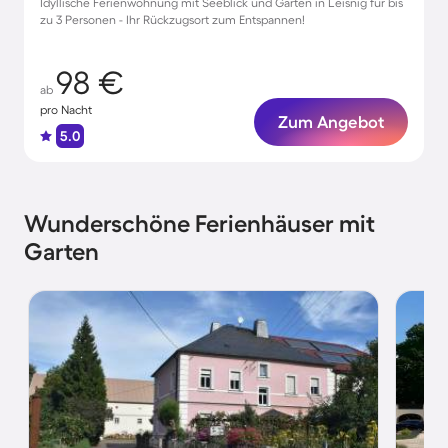
Idyllische Ferienwohnung mit Seeblick und Garten in Leisnig für bis
zu 3 Personen - Ihr Rückzugsort zum Entspannen!
98 €
ab
pro Nacht
Zum Angebot
5.0
Wunderschöne Ferienhäuser mit
Garten