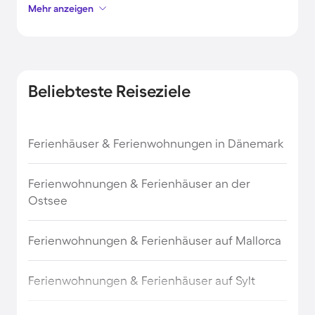
Mehr anzeigen
Chemnitz
Pirna
Beliebteste Reiseziele
Schwielowsee
Ferienhäuser & Ferienwohnungen in Dänemark
Wendisch Rietz
Ferienwohnungen & Ferienhäuser an der
Werder (Havel)
Ostsee
Königstein
Ferienwohnungen & Ferienhäuser auf Mallorca
Oybin
Ferienwohnungen & Ferienhäuser auf Sylt
Eibenstock