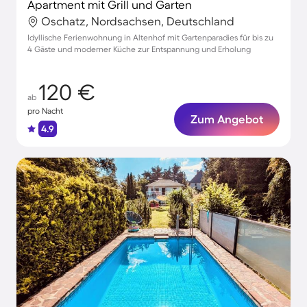
Apartment mit Grill und Garten
Oschatz, Nordsachsen, Deutschland
Idyllische Ferienwohnung in Altenhof mit Gartenparadies für bis zu
4 Gäste und moderner Küche zur Entspannung und Erholung
120 €
ab
pro Nacht
Zum Angebot
4.9