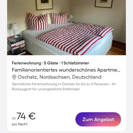
Ferienwohnung ∙ 5 Gäste ∙ 1 Schlafzimmer
Familienorientiertes wunderschönes Apartment mit Garten und Grill
Oschatz, Nordsachsen, Deutschland
Gemütliche Ferienwohnung in Oschatz für bis zu 5 Personen - Ihr
Rückzugsort für unvergessliche Erlebnisse!
74 €
ab
Zum Angebot
pro Nacht