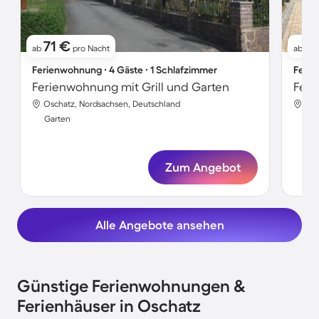
71 €
9
ab
pro Nacht
ab
Ferienwohnung ∙ 4 Gäste ∙ 1 Schlafzimmer
Ferie
Ferienwohnung mit Grill und Garten
Oschatz, Nordsachsen, Deutschland
Osc
Garten
Gar
Zum Angebot
Alle Angebote ansehen
Günstige Ferienwohnungen &
Ferienhäuser in Oschatz