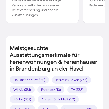
Wähle lokale, vertrauenswürdige
Support bei 
Zahlungsmethoden sowie eine
Bedenken.
Reiseversicherung und andere
Zusatzleistungen.
Meistgesuchte
Ausstattungsmerkmale für
Ferienwohnungen & Ferienhäuser
in Brandenburg an der Havel
Haustier erlaubt (150)
Terrasse/Balkon (236)
WLAN (381)
Parkplatz (10)
TV (383)
Küche (358)
Angelmöglichkeit (141)
Garten (187)
Pool (25)
Spülmaschine (183)