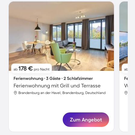
178 €
1
ab
pro Nacht
ab
Ferienwohnung ∙ 3 Gäste ∙ 2 Schlafzimmer
Ferie
Ferienwohnung mit Grill und Terrasse
Wohn
Brandenburg an der Havel, Brandenburg, Deutschland
Bra
Zum Angebot