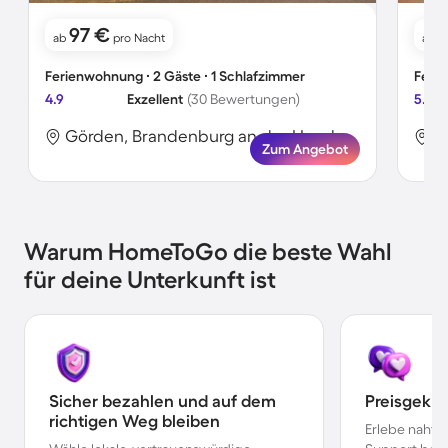
97 €
ab
pro Nacht
ab
Ferienwohnung ∙ 2 Gäste ∙ 1 Schlafzimmer
Ferie
4.9
Exzellent
(30 Bewertungen)
5.0
Görden, Brandenburg an der Havel, Deutschland
Zum Angebot
Warum HomeToGo die beste Wahl
für deine Unterkunft ist
Sicher bezahlen und auf dem
Preisgekr
richtigen Weg bleiben
Erlebe nahtl