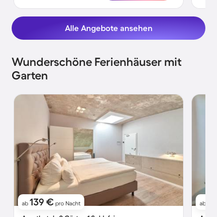
Alle Angebote ansehen
Wunderschöne Ferienhäuser mit
Garten
139 €
17
ab
pro Nacht
ab