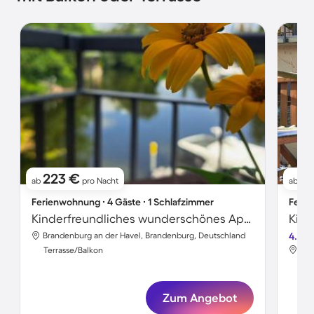
223 €
12
ab
pro Nacht
ab
Ferienwohnung ∙ 4 Gäste ∙ 1 Schlafzimmer
Ferie
Kinderfreundliches wunderschönes Apartment | Seeblick | Strand in der Nähe
Brandenburg an der Havel, Brandenburg, Deutschland
4.0
Bra
Terrasse/Balkon
Ter
Zum Angebot