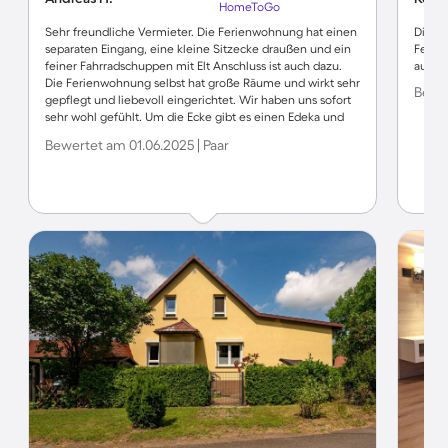
HomeToGo
Sehr freundliche Vermieter. Die Ferienwohnung hat einen
Die Fr
separaten Eingang, eine kleine Sitzecke draußen und ein
Ferie
feiner Fahrradschuppen mit Elt Anschluss ist auch dazu.
ausge
Die Ferienwohnung selbst hat große Räume und wirkt sehr
Bewer
gepflegt und liebevoll eingerichtet. Wir haben uns sofort
sehr wohl gefühlt. Um die Ecke gibt es einen Edeka und
Netto für den Einkauf. Geht man über die kleine Straße
Bewertet am 01.06.2025 | Paar
und den kurzen Weg ist man gleich am Silokanal. Dort
kann man wunderbar alle möglichen Boote und Kähne
beobachten. Es gibt in der näheren Umgebung viele Seen
und Radwege. Wir mussten leider vorzeitig abreisen da
meine Frau krank wurde, daraufhin gab es von den
Vermietern eine schöne Überraschung. Vielen Dank
nochmal dafür. Wir kommen auf jeden Fall wieder.