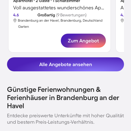
Aparthotel ∙ 2 Gäste ∙ 1 Schlafzimmer
Apart
Voll ausgestattetes wunderschönes Aparthotel mit Terrasse, Garten und Grill
Apar
4.6
Großartig
(9 Bewertungen)
4.6
Brandenburg an der Havel, Brandenburg, Deutschland
Bra
Garten
Gar
Zum Angebot
Alle Angebote ansehen
Günstige Ferienwohnungen &
Ferienhäuser in Brandenburg an der
Havel
Entdecke preiswerte Unterkünfte mit hoher Qualität
und bestem Preis-Leistungs-Verhältnis.