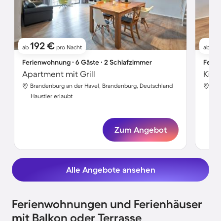
192 €
17
ab
pro Nacht
ab
Ferienwohnung ∙ 6 Gäste ∙ 2 Schlafzimmer
Ferie
Apartment mit Grill
Brandenburg an der Havel, Brandenburg, Deutschland
Bra
Haustier erlaubt
Hau
Zum Angebot
Alle Angebote ansehen
Ferienwohnungen und Ferienhäuser
mit Balkon oder Terrasse