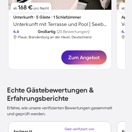
168 €
1
ab
pro Nacht
ab
Unterkunft ∙ 5 Gäste ∙ 1 Schlafzimmer
Apart
Unterkunft mit Terrasse und Pool | Seeblick
4.6
Großartig
(25 Bewertungen)
4.6
Plaue, Brandenburg an der Havel, Deutschland
Bra
Zum Angebot
Echte Gästebewertungen &
Erfahrungsberichte
Erfahre, wie unsere verifizierten Bewertungen gesammelt
und geprüft werden.
Gast verifiziert von
Andreas H.
Kerst