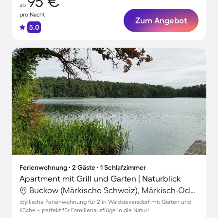
95 €
ab
pro Nacht
Zum Angebot
5.0
Ferienwohnung ∙ 2 Gäste ∙ 1 Schlafzimmer
Apartment mit Grill und Garten | Naturblick
Buckow (Märkische Schweiz), Märkisch-Oderland, Deutschland
Idyllische Ferienwohnung für 2 in Waldsieversdorf mit Garten und
Küche – perfekt für Familienausflüge in die Natur!