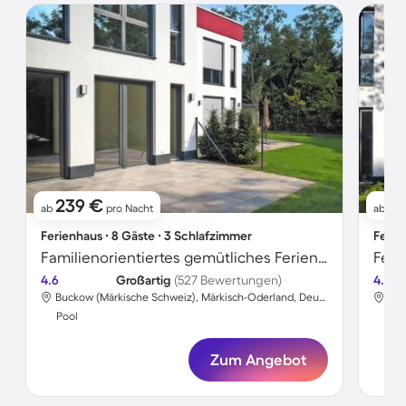
239 €
3
ab
pro Nacht
ab
Ferienhaus ∙ 8 Gäste ∙ 3 Schlafzimmer
Ferie
Familienorientiertes gemütliches Ferienhaus mit Garten, Terrasse und Pool
Feri
4.6
Großartig
(527 Bewertungen)
4.6
Buckow (Märkische Schweiz), Märkisch-Oderland, Deutschland
Pool
Poo
Zum Angebot