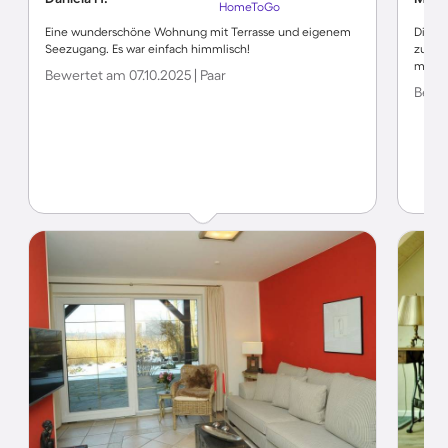
HomeToGo
Eine wunderschöne Wohnung mit Terrasse und eigenem
Die Fe
Seezugang. Es war einfach himmlisch!
zu wen
mitspi
Bewertet am 07.10.2025 | Paar
Bewer