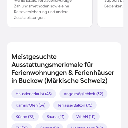
Wähle lokale, vertrauenswürdige
Support bei 
Zahlungsmethoden sowie eine
Bedenken.
Reiseversicherung und andere
Zusatzleistungen.
Meistgesuchte
Ausstattungsmerkmale für
Ferienwohnungen & Ferienhäuser
in Buckow (Märkische Schweiz)
Haustier erlaubt (45)
Angelmöglichkeit (32)
Kamin/Ofen (34)
Terrasse/Balkon (75)
Küche (73)
Sauna (21)
WLAN (111)
TV (94)
Garten (91)
Nichtraucher (112)