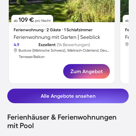
109 €
8
ab
pro Nacht
ab
Ferienwohnung ∙ 2 Gäste ∙ 1 Schlafzimmer
Ferie
Ferienwohnung mit Garten | Seeblick
Feri
4.9
Exzellent
(14 Bewertungen)
Buckow (Märkische Schweiz), Märkisch-Oderland, Deutschland
Ter
Terrasse/Balkon
Zum Angebot
Alle Angebote ansehen
Ferienhäuser & Ferienwohnungen
mit Pool