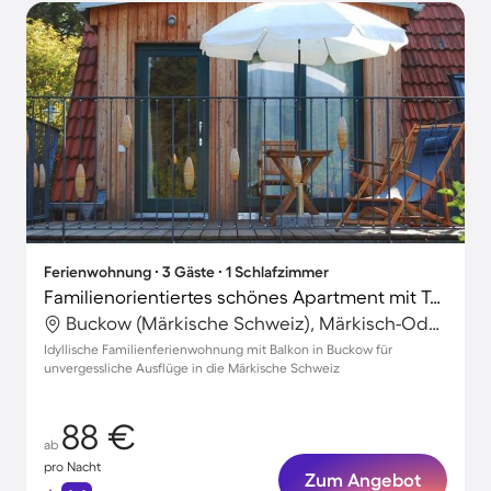
Ferienwohnung ∙ 3 Gäste ∙ 1 Schlafzimmer
Familienorientiertes schönes Apartment mit Terrasse
Buckow (Märkische Schweiz), Märkisch-Oderland, Deutschland
Idyllische Familienferienwohnung mit Balkon in Buckow für
unvergessliche Ausflüge in die Märkische Schweiz
88 €
ab
pro Nacht
Zum Angebot