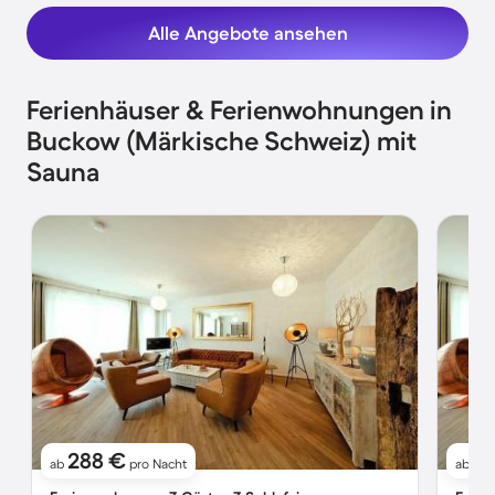
Alle Angebote ansehen
Ferienhäuser & Ferienwohnungen in
Buckow (Märkische Schweiz) mit
Sauna
288 €
3
ab
pro Nacht
ab