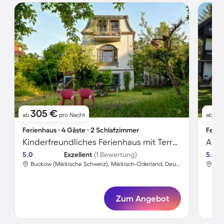
305 €
11
ab
pro Nacht
ab
Ferienhaus ∙ 4 Gäste ∙ 2 Schlafzimmer
Ferie
Kinderfreundliches Ferienhaus mit Terrasse, Grill und Garten | Wasserblick | Ideal für Homeoffice | Haustierfreundlich
Apar
5.0
Exzellent
(1 Bewertung)
5.0
Buckow (Märkische Schweiz), Märkisch-Oderland, Deutschland
Zum Angebot