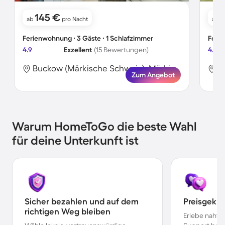
145 €
ab
pro Nacht
ab
Ferienwohnung ∙ 3 Gäste ∙ 1 Schlafzimmer
Ferie
4.9
Exzellent
(15 Bewertungen)
4.6
Buckow (Märkische Schweiz), Märkisch-Oderland, Deutschland
Zum Angebot
Warum HomeToGo die beste Wahl
für deine Unterkunft ist
Sicher bezahlen und auf dem
Preisgekr
richtigen Weg bleiben
Erlebe nahtl