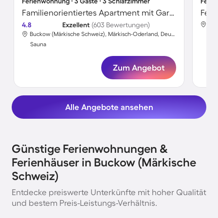
Ferienwohnung ∙ 3 Gäste ∙ 3 Schlafzimmer
Ferie
Familienorientiertes Apartment mit Garten, Pool und Sauna | Seeblick
4.8
Exzellent
(603 Bewertungen)
Buckow (Märkische Schweiz), Märkisch-Oderland, Deutschland
Sa
Sauna
Zum Angebot
Alle Angebote ansehen
Günstige Ferienwohnungen &
Ferienhäuser in Buckow (Märkische
Schweiz)
Entdecke preiswerte Unterkünfte mit hoher Qualität
und bestem Preis-Leistungs-Verhältnis.