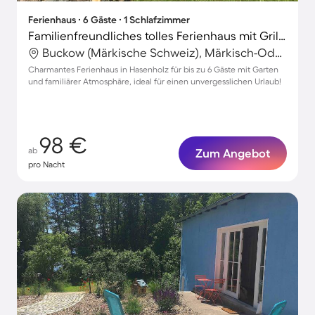
Ferienhaus ∙ 6 Gäste ∙ 1 Schlafzimmer
Familienfreundliches tolles Ferienhaus mit Grill, Garten und Terrasse | Naturblick | Haustiere erlaubt
Buckow (Märkische Schweiz), Märkisch-Oderland, Deutschland
Charmantes Ferienhaus in Hasenholz für bis zu 6 Gäste mit Garten
und familiärer Atmosphäre, ideal für einen unvergesslichen Urlaub!
98 €
ab
Zum Angebot
pro Nacht