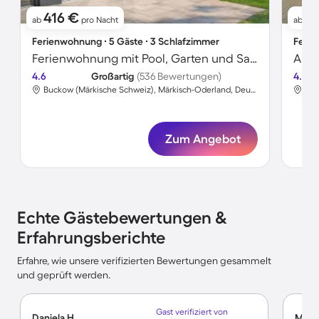
416 €
2
ab
pro Nacht
ab
Ferienwohnung ∙ 5 Gäste ∙ 3 Schlafzimmer
Ferie
Ferienwohnung mit Pool, Garten und Sauna
Apar
4.6
Großartig
(536 Bewertungen)
4.6
Buckow (Märkische Schweiz), Märkisch-Oderland, Deutschland
Zum Angebot
Echte Gästebewertungen &
Erfahrungsberichte
Erfahre, wie unsere verifizierten Bewertungen gesammelt
und geprüft werden.
Gast verifiziert von
Daniela H.
Marc 