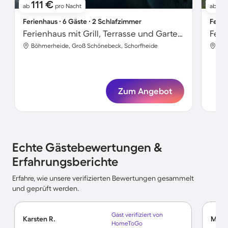
111 €
2
ab
pro Nacht
ab
Ferienhaus ∙ 6 Gäste ∙ 2 Schlafzimmer
Ferie
Ferienhaus mit Grill, Terrasse und Garten | Naturblick
Feri
Böhmerheide, Groß Schönebeck, Schorfheide
Alt
Zum Angebot
Echte Gästebewertungen &
Erfahrungsberichte
Erfahre, wie unsere verifizierten Bewertungen gesammelt
und geprüft werden.
Gast verifiziert von
Karsten R.
Micha
HomeToGo