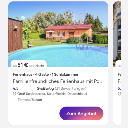
51 €
11
ab
pro Nacht
ab
Ferienhaus ∙ 4 Gäste ∙ 1 Schlafzimmer
Ferie
Familienfreundliches Ferienhaus mit Pool, Terrasse und Grill | Seeblick
4.5
Großartig
(31 Bewertungen)
5.0
Groß Schönebeck, Schorfheide, Deutschland
Alt
Terrasse/Balkon
Ter
Zum Angebot