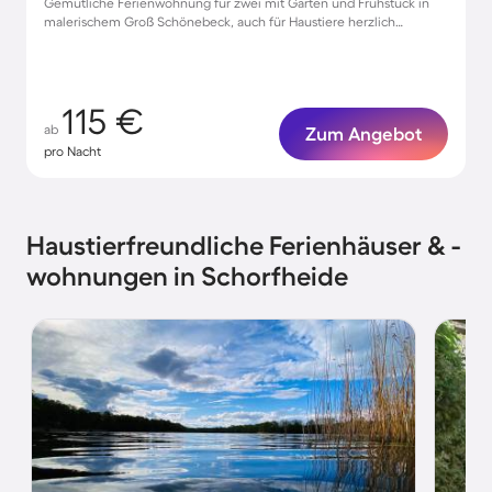
Gemütliche Ferienwohnung für zwei mit Garten und Frühstück in
malerischem Groß Schönebeck, auch für Haustiere herzlich
willkommen!
115 €
ab
Zum Angebot
pro Nacht
Haustierfreundliche Ferienhäuser & -
wohnungen in Schorfheide