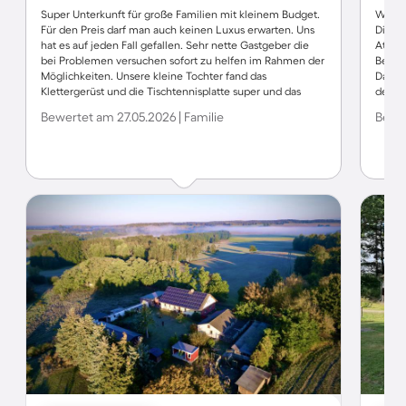
Super Unterkunft für große Familien mit kleinem Budget.
Wir h
Für den Preis darf man auch keinen Luxus erwarten. Uns
Die Un
hat es auf jeden Fall gefallen. Sehr nette Gastgeber die
Atmosp
bei Problemen versuchen sofort zu helfen im Rahmen der
Beispi
Möglichkeiten. Unsere kleine Tochter fand das
Das g
Klettergerüst und die Tischtennisplatte super und das
dem Z
füttern der Schweine.
Waldp
Bewertet am 27.05.2026 | Familie
Bewer
Haus i
haben 