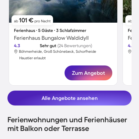
101 €
6
ab
pro Nacht
ab
Ferienhaus ∙ 5 Gäste ∙ 3 Schlafzimmer
Ferie
Ferienhaus Bungalow Waldidyll
Feri
4.3
Sehr gut
(24 Bewertungen)
4.7
Böhmerheide, Groß Schönebeck, Schorfheide
Alt
Haustier erlaubt
Hau
Zum Angebot
Alle Angebote ansehen
Ferienwohnungen und Ferienhäuser
mit Balkon oder Terrasse