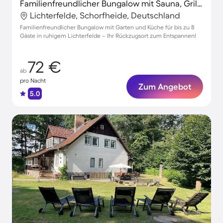
Familienfreundlicher Bungalow mit Sauna, Grill und Garten | Gartenblick
Lichterfelde, Schorfheide, Deutschland
Familienfreundlicher Bungalow mit Garten und Küche für bis zu 8
Gäste in ruhigem Lichterfelde – Ihr Rückzugsort zum Entspannen!
72 €
ab
pro Nacht
Zum Angebot
5.0