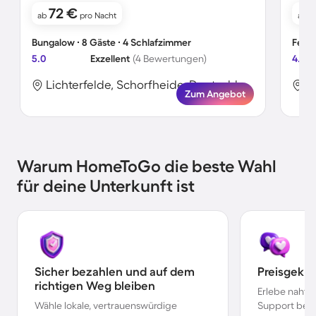
72 €
ab
pro Nacht
ab
Bungalow ∙ 8 Gäste ∙ 4 Schlafzimmer
Ferie
5.0
Exzellent
(4 Bewertungen)
4.3
Lichterfelde, Schorfheide, Deutschland
A
Zum Angebot
Warum HomeToGo die beste Wahl
für deine Unterkunft ist
Sicher bezahlen und auf dem
Preisgekr
richtigen Weg bleiben
Erlebe nahtl
Wähle lokale, vertrauenswürdige
Support bei 