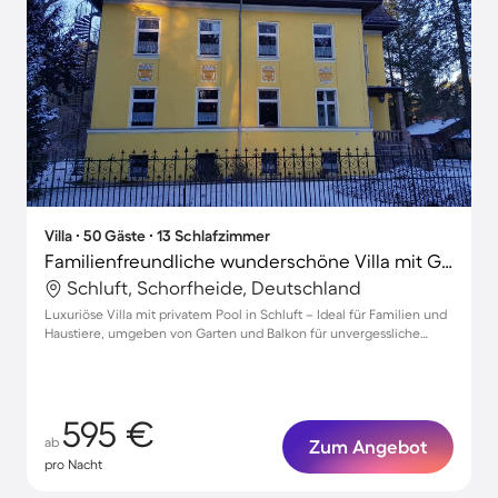
Villa ∙ 50 Gäste ∙ 13 Schlafzimmer
Familienfreundliche wunderschöne Villa mit Garten und privatem Pool | Haustiere sind willkommen
Schluft, Schorfheide, Deutschland
Luxuriöse Villa mit privatem Pool in Schluft – Ideal für Familien und
Haustiere, umgeben von Garten und Balkon für unvergessliche
Momente.
595 €
ab
Zum Angebot
pro Nacht