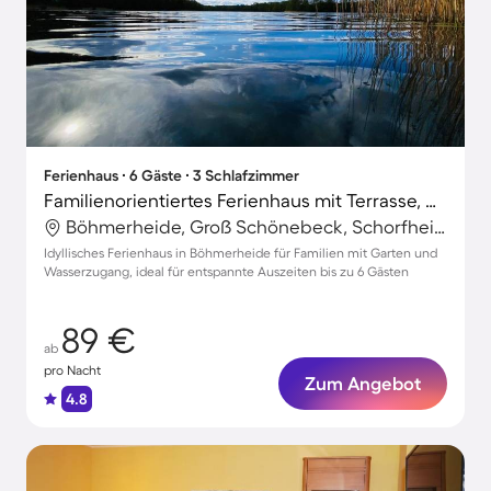
Ferienhaus ∙ 6 Gäste ∙ 3 Schlafzimmer
Familienorientiertes Ferienhaus mit Terrasse, Grill und Garten | Naturblick
Böhmerheide, Groß Schönebeck, Schorfheide
Idyllisches Ferienhaus in Böhmerheide für Familien mit Garten und
Wasserzugang, ideal für entspannte Auszeiten bis zu 6 Gästen
89 €
ab
pro Nacht
Zum Angebot
4.8