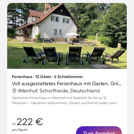
Ferienhaus ∙ 12 Gäste ∙ 6 Schlafzimmer
Voll ausgestattetes Ferienhaus mit Garten, Grill und Terrasse | Seeblick | Haustiere erlaubt
Altenhof, Schorfheide, Deutschland
Idyllisches Ferienhaus in Altenhof mit Seeblick für bis zu 12
Personen – Haustiere willkommen, Garten und Kamin laden zum
Entspannen ein
222 €
ab
pro Nacht
Zum Angebot