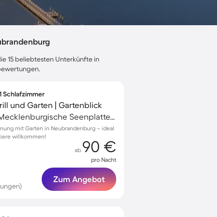
ubrandenburg
ie 15 beliebtesten Unterkünfte in
ebewertungen.
 1 Schlafzimmer
ll und Garten | Gartenblick
Neubrandenburg, Mecklenburgische Seenplatte, Deutschland
nung mit Garten in Neubrandenburg – ideal
tiere willkommen!
90 €
ab
pro Nacht
Zum Angebot
tungen)