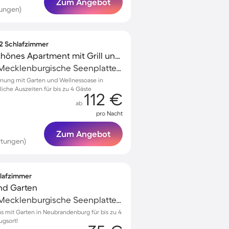
Zum Angebot
tungen)
 2 Schlafzimmer
Kinderfreundliches schönes Apartment mit Grill und Garten | Panoramablick
Neubrandenburg, Mecklenburgische Seenplatte, Deutschland
nung mit Garten und Wellnessoase in
che Auszeiten für bis zu 4 Gäste
112 €
ab
pro Nacht
Zum Angebot
rtungen)
hlafzimmer
und Garten
Neubrandenburg, Mecklenburgische Seenplatte, Deutschland
s mit Garten in Neubrandenburg für bis zu 4
ugsort!