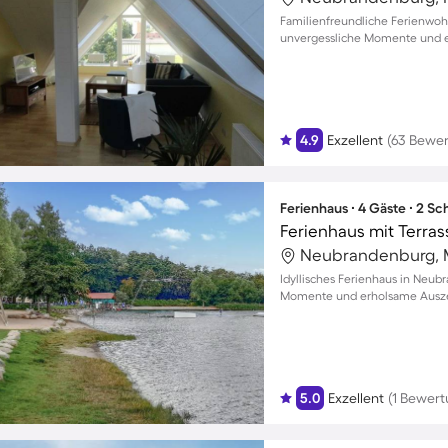
Familienfreundliche Ferienwo
unvergessliche Momente und 
4.9
Exzellent
(63 Bewe
Ferienhaus ∙ 4 Gäste ∙ 2 S
Ferienhaus mit Terra
Idyllisches Ferienhaus in Neub
Momente und erholsame Auszei
5.0
Exzellent
(1 Bewert