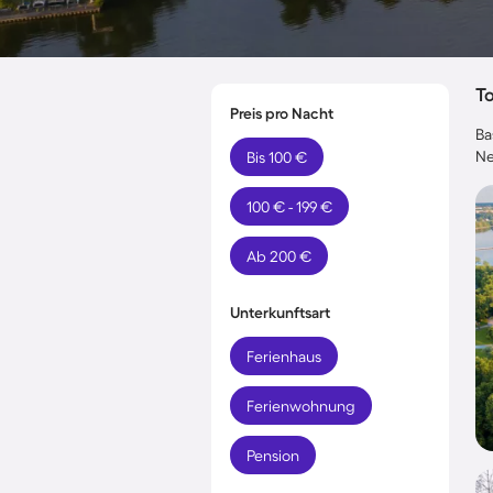
T
Preis pro Nacht
Ba
Ne
Bis 100 €
100 € - 199 €
Ab 200 €
Unterkunftsart
Ferienhaus
Ferienwohnung
Pension