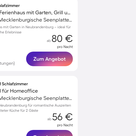
chlafzimmer
Familienfreundliches Ferienhaus mit Garten, Grill und Terrasse
Neubrandenburg, Mecklenburgische Seenplatte, Deutschland
s mit Garten in Neubrandenburg – ideal für
che Erlebnisse
80 €
ab
pro Nacht
Zum Angebot
tungen)
 1 Schlafzimmer
l für Homeoffice
Neubrandenburg, Mecklenburgische Seenplatte, Deutschland
eubrandenburg für romantische Auszeiten
tteter Küche für 2 Gäste
56 €
ab
pro Nacht