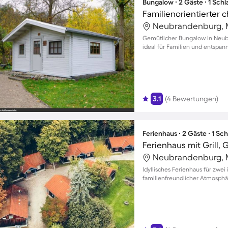
Bungalow ∙ 2 Gäste ∙ 1 Sch
Gemütlicher Bungalow in Neub
ideal für Familien und entsp
3.1
(4 Bewertungen)
Ferienhaus ∙ 2 Gäste ∙ 1 Sc
Ferienhaus mit Grill,
Idyllisches Ferienhaus für zwe
familienfreundlicher Atmosphä