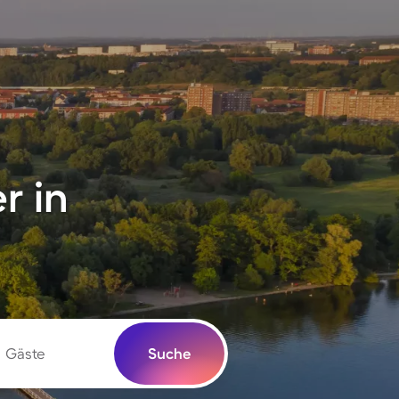
r in
Gäste
Suche