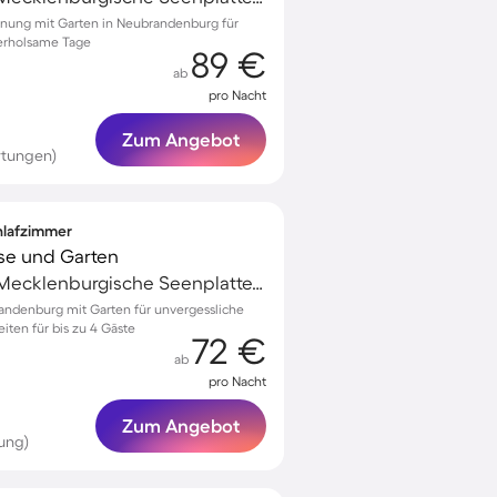
hnung mit Garten in Neubrandenburg für
erholsame Tage
89 €
ab
pro Nacht
Zum Angebot
rtungen)
chlafzimmer
sse und Garten
Neubrandenburg, Mecklenburgische Seenplatte, Deutschland
randenburg mit Garten für unvergessliche
ten für bis zu 4 Gäste
72 €
ab
pro Nacht
Zum Angebot
ung)