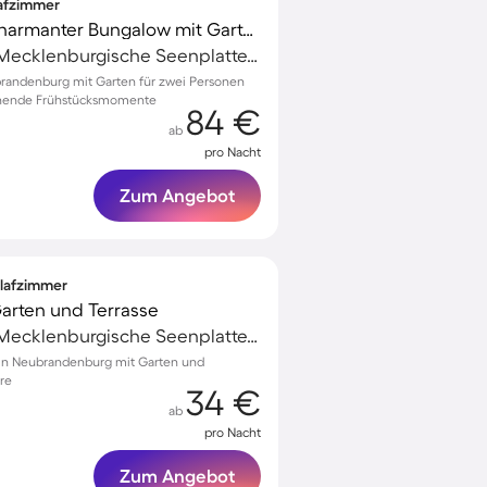
lafzimmer
Familienorientierter charmanter Bungalow mit Garten, Grill und Terrasse
Neubrandenburg, Mecklenburgische Seenplatte, Deutschland
randenburg mit Garten für zwei Personen
annende Frühstücksmomente
84 €
ab
pro Nacht
Zum Angebot
hlafzimmer
 Garten und Terrasse
Neubrandenburg, Mecklenburgische Seenplatte, Deutschland
i in Neubrandenburg mit Garten und
re
34 €
ab
pro Nacht
Zum Angebot