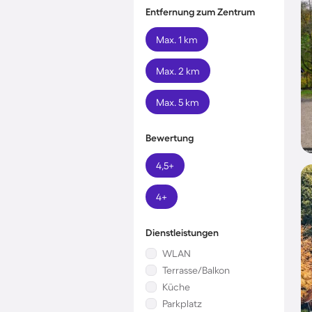
Entfernung zum Zentrum
Max. 1 km
Max. 2 km
Max. 5 km
Bewertung
4,5+
4+
Dienstleistungen
WLAN
Terrasse/Balkon
Küche
Parkplatz