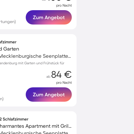
pro Nacht
Zum Angebot
rtungen)
lafzimmer
d Garten
Neubrandenburg, Mecklenburgische Seenplatte, Deutschland
randenburg mit Garten und Frühstück für
84 €
ab
pro Nacht
Zum Angebot
n)
 2 Schlafzimmer
Familienorientiertes charmantes Apartment mit Grill und Garten | Panoramablick
Neubrandenburg, Mecklenburgische Seenplatte, Deutschland