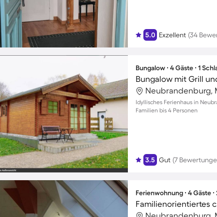
5.0
Exzellent
(34 Bewe
Bungalow ∙ 4 Gäste ∙ 1 Sch
Bungalow mit Grill un
Idyllisches Ferienhaus in Neub
Familien bis 4 Personen
3.5
Gut
(7 Bewertunge
Ferienwohnung ∙ 4 Gäste ∙