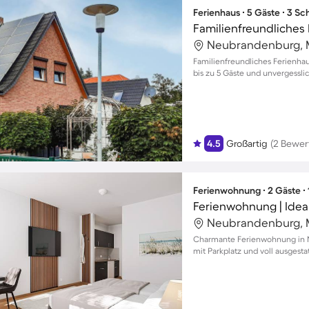
Ferienhaus ∙ 5 Gäste ∙ 3 S
Familienfreundliches Ferienhau
bis zu 5 Gäste und unvergessli
4.5
Großartig
(2 Bewer
Ferienwohnung ∙ 2 Gäste ∙
Ferienwohnung | Idea
Charmante Ferienwohnung in N
mit Parkplatz und voll ausgesta