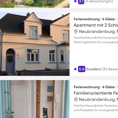
3.1
(4 Bewertungen)
Ferienwohnung ∙ 4 Gäste ∙
Apartment mit 2 Schl
Familienfreundliche Ferienwo
Parkmöglichkeit für unvergessli
5.0
Exzellent
(34 Bewe
Ferienwohnung ∙ 4 Gäste ∙
Familienorientierte 
Familienfreundliches Ferienh
und Parkplatz für unvergessli