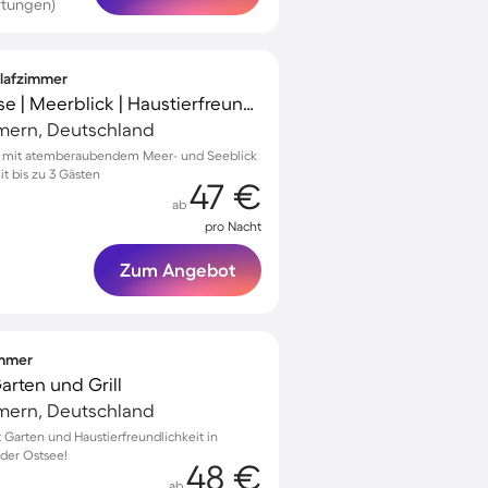
rtungen)
hlafzimmer
Ferienhaus mit Terrasse | Meerblick | Haustierfreundlich
mern, Deutschland
ow mit atemberaubendem Meer- und Seeblick
t bis zu 3 Gästen
47 €
ab
pro Nacht
Zum Angebot
immer
arten und Grill
mern, Deutschland
 Garten und Haustierfreundlichkeit in
 der Ostsee!
48 €
ab