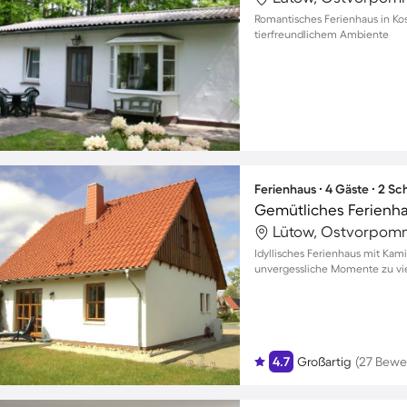
Romantisches Ferienhaus in Ko
tierfreundlichem Ambiente
Ferienhaus ∙ 4 Gäste ∙ 2 S
Lütow, Ostvorpom
Idyllisches Ferienhaus mit Kam
unvergessliche Momente zu vi
4.7
Großartig
(27 Bewe