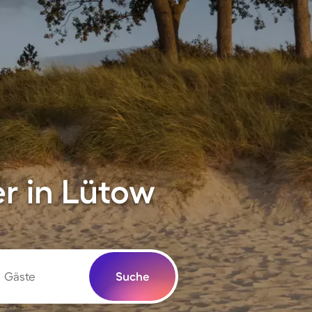
r in Lütow
Gäste
Suche