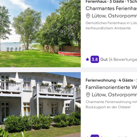
Ferienhaus ∙ 3 Gäste ∙ 1 Sc
Lütow, Ostvorpom
Gemütliches Ferienhaus in Lüto
tierfreundlichem Ambiente
3.8
Gut
(4 Bewertunge
Ferienwohnung ∙ 4 Gäste ∙
Familienorientierte
Lütow, Ostvorpom
Charmante Ferienwohnung mit Ba
Rückzugsort an der Ostsee!