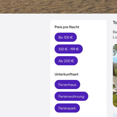
T
Preis pro Nacht
Ba
Lü
Bis 100 €
100 € - 199 €
Ab 200 €
Unterkunftsart
Ferienhaus
Ferienwohnung
Ferienpark