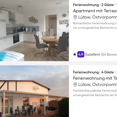
Ferienwohnung ∙ 2 Gäste ∙
Apartment mit Terras
Lütow, Ostvorpom
Romantische Ferienwohnung in
für unvergessliche Momente z
4.9
Exzellent
(54 Bewe
Ferienwohnung ∙ 4 Gäste ∙
Lütow, Ostvorpom
Familienfreundliche Ferienwoh
unvergessliche Momente am Mee