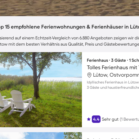
op 15 empfohlene Ferienwohnungen & Ferienhäuser in Lü
sierend auf einem Echtzeit-Vergleich von 6.880 Angeboten zeigen wir dir
tow mit dem besten Verhältnis aus Qualität, Preis und Gästebewertunge
Ferienhaus ∙ 3 Gäste ∙ 1 Sc
Lütow, Ostvorpom
Idyllisches Ferienhaus in Lüt
3 Gäste und haustierfreundlic
4.4
Sehr gut
(1 Bewert