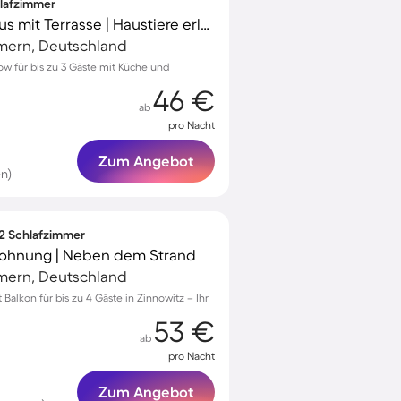
hlafzimmer
Charmantes Ferienhaus mit Terrasse | Haustiere erlaubt
mern, Deutschland
w für bis zu 3 Gäste mit Küche und
46 €
ab
pro Nacht
Zum Angebot
n)
 2 Schlafzimmer
 Wohnung | Neben dem Strand
mern, Deutschland
lkon für bis zu 4 Gäste in Zinnowitz – Ihr
53 €
ab
pro Nacht
Zum Angebot