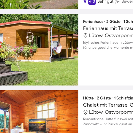
4.0
Sehr gut
(44 Bewe
Ferienhaus ∙ 3 Gäste ∙ 1 Sc
Lütow, Ostvorpom
Idyllisches Ferienhaus in Lüt
für unvergessliche Momente mi
Hütte ∙ 2 Gäste ∙ 1 Schlafz
Chalet mit Terrasse, G
Lütow, Ostvorpom
Romantische Hütte für zwei mit
Zinnowitz – Ihr Rückzugsort an