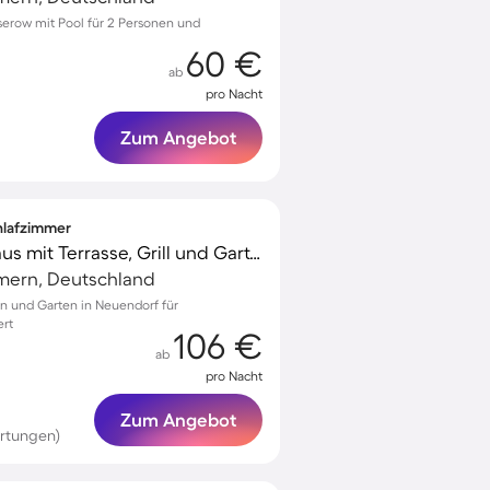
serow mit Pool für 2 Personen und
60 €
ab
pro Nacht
Zum Angebot
chlafzimmer
Gemütliches Ferienhaus mit Terrasse, Grill und Garten | Naturblick
mern, Deutschland
in und Garten in Neuendorf für
ert
106 €
ab
pro Nacht
Zum Angebot
rtungen)