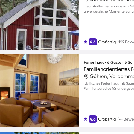
Traumhaftes Ferienhaus im Ost
unvergessliche Momente zu fü
4.6
Großartig
(199 Bew
Ferienhaus ∙ 6 Gäste ∙ 3 S
Göhren, Vorpomme
Idyllisches Ferienhaus mit Sau
Familienparadies für unverges
4.6
Großartig
(74 Bewe