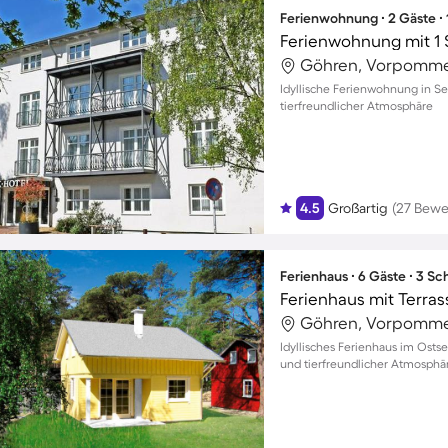
Ferienwohnung ∙ 2 Gäste ∙
Ferienwohnung mit 1 
Göhren, Vorpomme
Idyllische Ferienwohnung in Se
tierfreundlicher Atmosphäre
4.5
Großartig
(27 Bewe
Ferienhaus ∙ 6 Gäste ∙ 3 S
Göhren, Vorpomme
Idyllisches Ferienhaus im Osts
und tierfreundlicher Atmosphä