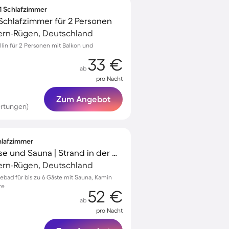
 1 Schlafzimmer
Schlafzimmer für 2 Personen
rn-Rügen, Deutschland
llin für 2 Personen mit Balkon und
33 €
ab
pro Nacht
Zum Angebot
rtungen)
chlafzimmer
Ferienhaus mit Terrasse und Sauna | Strand in der Nähe | Haustiere sind willkommen
rn-Rügen, Deutschland
eebad für bis zu 6 Gäste mit Sauna, Kamin
re
52 €
ab
pro Nacht