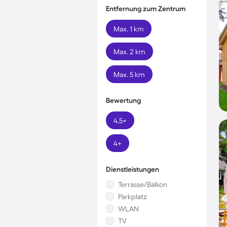
Entfernung zum Zentrum
Max. 1 km
Max. 2 km
Max. 5 km
Bewertung
4,5+
4+
Dienstleistungen
Terrasse/Balkon
Parkplatz
WLAN
TV