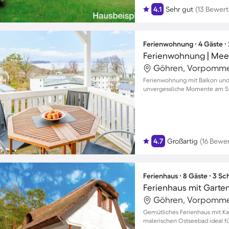
4.1
Sehr gut
(13 Bewer
Ferienwohnung ∙ 4 Gäste ∙
Ferienwohnung | Mee
Göhren, Vorpomme
Ferienwohnung mit Balkon und
unvergessliche Momente am St
4.7
Großartig
(16 Bewe
Ferienhaus ∙ 8 Gäste ∙ 3 S
Ferienhaus mit Garte
Göhren, Vorpomme
Gemütliches Ferienhaus mit Ka
malerischen Ostseebad ideal f