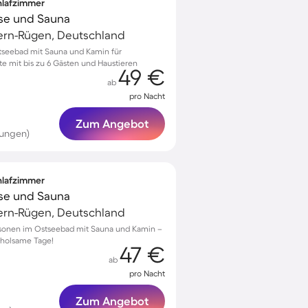
chlafzimmer
sse und Sauna
rn-Rügen, Deutschland
tseebad mit Sauna und Kamin für
 mit bis zu 6 Gästen und Haustieren
49 €
ab
pro Nacht
Zum Angebot
tungen)
chlafzimmer
sse und Sauna
rn-Rügen, Deutschland
Personen im Ostseebad mit Sauna und Kamin –
erholsame Tage!
47 €
ab
pro Nacht
Zum Angebot