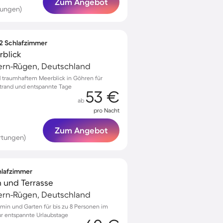
Zum Angebot
tungen)
 2 Schlafzimmer
rblick
rn-Rügen, Deutschland
 traumhaftem Meerblick in Göhren für
rand und entspannte Tage
53 €
ab
pro Nacht
Zum Angebot
rtungen)
chlafzimmer
n und Terrasse
rn-Rügen, Deutschland
min und Garten für bis zu 8 Personen im
ür entspannte Urlaubstage