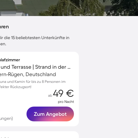
hren
r die 15 beliebtesten Unterkünfte in
gen.
chlafzimmer
Ferienhaus mit Sauna und Terrasse | Strand in der Nähe
rn-Rügen, Deutschland
una und Kamin für bis zu 8 Personen im
fekter Rückzugsort!
49 €
ab
pro Nacht
Zum Angebot
tungen)