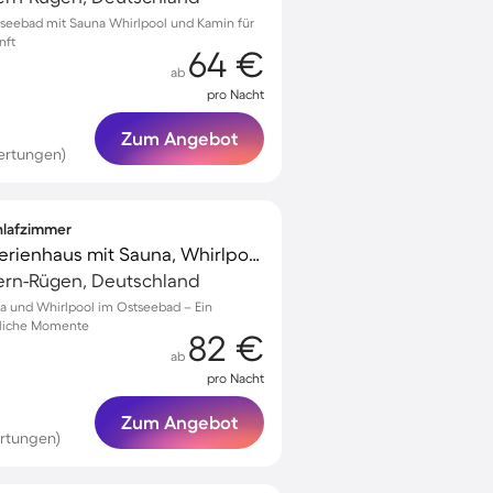
seebad mit Sauna Whirlpool und Kamin für
nft
64 €
ab
pro Nacht
Zum Angebot
ertungen)
chlafzimmer
Familienorientiertes Ferienhaus mit Sauna, Whirlpool und Grill | Naturblick | Strand in der Nähe | Haustiere sind willkommen
rn-Rügen, Deutschland
na und Whirlpool im Ostseebad – Ein
sliche Momente
82 €
ab
pro Nacht
Zum Angebot
rtungen)