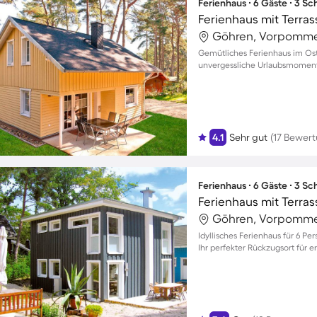
Ferienhaus ∙ 6 Gäste ∙ 3 S
Ferienhaus mit Terra
Göhren, Vorpomme
Gemütliches Ferienhaus im Os
unvergessliche Urlaubsmomente
4.1
Sehr gut
(17 Bewer
Ferienhaus ∙ 6 Gäste ∙ 3 S
Ferienhaus mit Terra
Göhren, Vorpomme
Idyllisches Ferienhaus für 6 
Ihr perfekter Rückzugsort für 