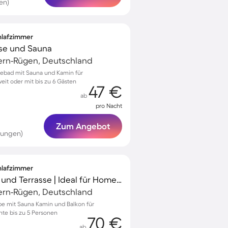
en)
chlafzimmer
sse und Sauna
rn-Rügen, Deutschland
seebad mit Sauna und Kamin für
it oder mit bis zu 6 Gästen
47 €
ab
pro Nacht
Zum Angebot
tungen)
chlafzimmer
Ferienhaus mit Sauna und Terrasse | Ideal für Homeoffice
rn-Rügen, Deutschland
be mit Sauna Kamin und Balkon für
te bis zu 5 Personen
70 €
ab