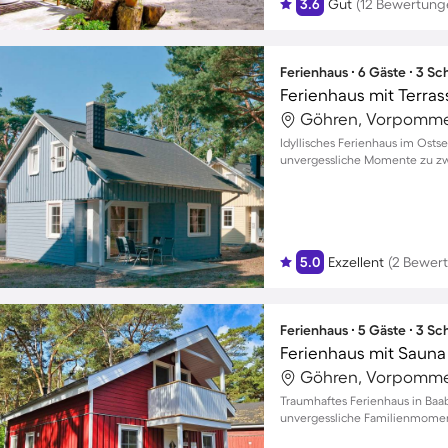
3.6
Gut
(12 Bewertung
Ferienhaus ∙ 6 Gäste ∙ 3 S
Ferienhaus mit Terra
Göhren, Vorpomme
Idyllisches Ferienhaus im Ost
unvergessliche Momente zu zwe
5.0
Exzellent
(2 Bewer
Ferienhaus ∙ 5 Gäste ∙ 3 S
Göhren, Vorpomme
Traumhaftes Ferienhaus in Baa
unvergessliche Familienmomen