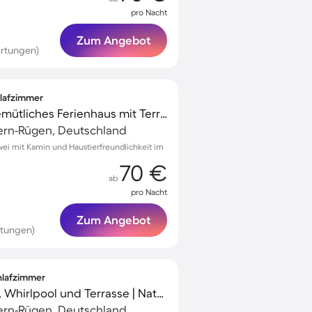
pro Nacht
Zum Angebot
rtungen)
hlafzimmer
Voll ausgestattetes gemütliches Ferienhaus mit Terrasse | Haustiere sind willkommen
rn-Rügen, Deutschland
ei mit Kamin und Haustierfreundlichkeit im
70 €
ab
pro Nacht
Zum Angebot
rtungen)
chlafzimmer
Ferienhaus mit Sauna, Whirlpool und Terrasse | Naturblick
rn-Rügen, Deutschland