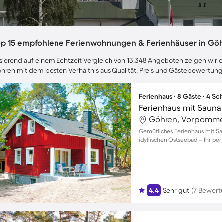
op 15 empfohlene Ferienwohnungen & Ferienhäuser in Gö
sierend auf einem Echtzeit-Vergleich von 13.348 Angeboten zeigen wir di
hren mit dem besten Verhältnis aus Qualität, Preis und Gästebewertun
Ferienhaus ∙ 8 Gäste ∙ 4 S
Göhren, Vorpomme
Gemütliches Ferienhaus mit Sa
idyllischen Ostseebad – Ihr per
4.4
Sehr gut
(7 Bewer