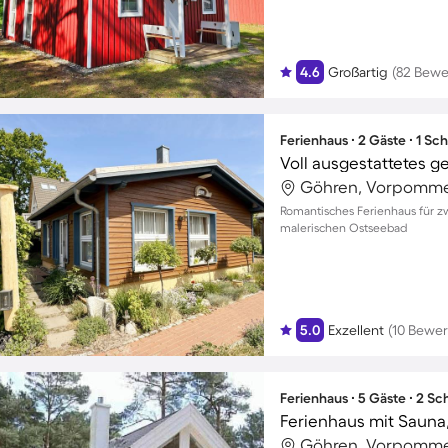
4.6
Großartig
(82 Bewe
Ferienhaus ∙ 2 Gäste ∙ 1 Sc
Göhren, Vorpomme
Romantisches Ferienhaus für zw
malerischen Ostseebad
5.0
Exzellent
(10 Bewe
Ferienhaus ∙ 5 Gäste ∙ 2 S
Göhren, Vorpomme