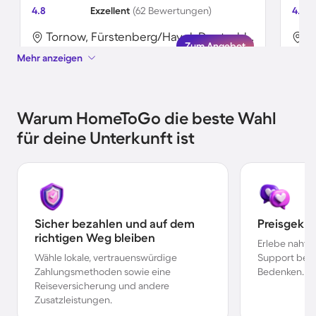
4.8
Exzellent
(62 Bewertungen)
4.9
Tornow, Fürstenberg/Havel, Deutschland
Zum Angebot
Mehr anzeigen
Warum HomeToGo die beste Wahl
für deine Unterkunft ist
Sicher bezahlen und auf dem
Preisgekr
richtigen Weg bleiben
Erlebe nahtl
Wähle lokale, vertrauenswürdige
Support bei 
Zahlungsmethoden sowie eine
Bedenken.
Reiseversicherung und andere
Zusatzleistungen.