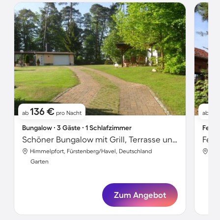
136 €
1
ab
pro Nacht
ab
Bungalow ∙ 3 Gäste ∙ 1 Schlafzimmer
Ferie
Schöner Bungalow mit Grill, Terrasse und Garten
Feri
Himmelpfort, Fürstenberg/Havel, Deutschland
Him
Garten
Gar
Zum Angebot