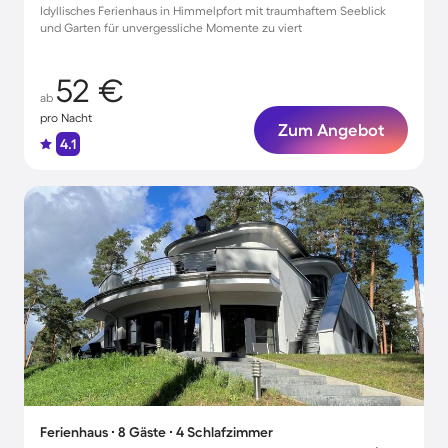
Idyllisches Ferienhaus in Himmelpfort mit traumhaftem Seeblick
und Garten für unvergessliche Momente zu viert
52 €
ab
pro Nacht
Zum Angebot
4.1
Ferienhaus ∙ 8 Gäste ∙ 4 Schlafzimmer