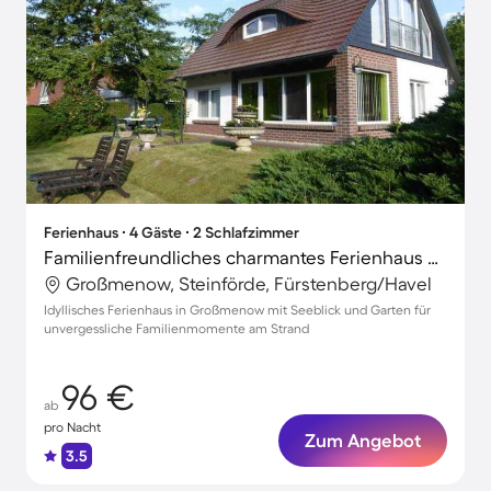
Ferienhaus ∙ 4 Gäste ∙ 2 Schlafzimmer
Familienfreundliches charmantes Ferienhaus mit Terrasse, Grill und Garten | Panoramablick | Nah am Strand
Großmenow, Steinförde, Fürstenberg/Havel
Idyllisches Ferienhaus in Großmenow mit Seeblick und Garten für
unvergessliche Familienmomente am Strand
96 €
ab
pro Nacht
Zum Angebot
3.5