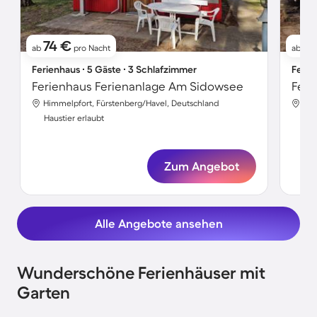
74 €
1
ab
pro Nacht
ab
Ferienhaus ∙ 5 Gäste ∙ 3 Schlafzimmer
Ferie
Ferienhaus Ferienanlage Am Sidowsee
Feri
Himmelpfort, Fürstenberg/Havel, Deutschland
Him
Haustier erlaubt
Hau
Zum Angebot
Alle Angebote ansehen
Wunderschöne Ferienhäuser mit
Garten