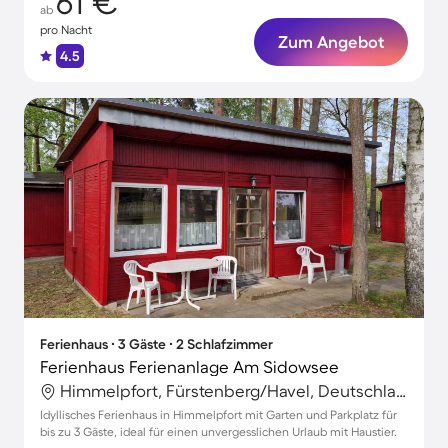
61 €
ab
pro Nacht
Zum Angebot
4.5
Ferienhaus ∙ 3 Gäste ∙ 2 Schlafzimmer
Ferienhaus Ferienanlage Am Sidowsee
Himmelpfort, Fürstenberg/Havel, Deutschland
Idyllisches Ferienhaus in Himmelpfort mit Garten und Parkplatz für
bis zu 3 Gäste, ideal für einen unvergesslichen Urlaub mit Haustier.