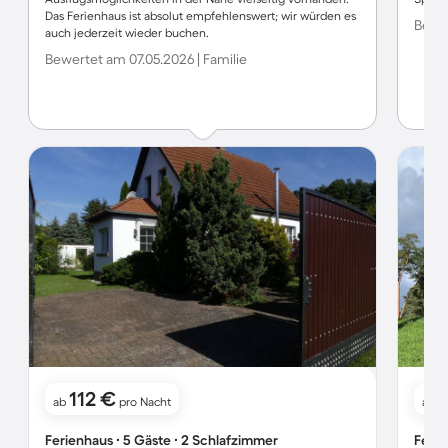
Das Ferienhaus ist absolut empfehlenswert; wir würden es
Bewer
auch jederzeit wieder buchen.
Bewertet am 07.05.2026 | Familie
112 €
ab
pro Nacht
ab
Ferienhaus ∙ 5 Gäste ∙ 2 Schlafzimmer
Ferie