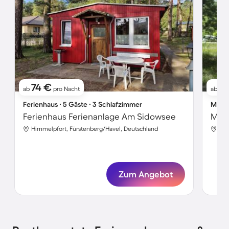
74 €
6
ab
pro Nacht
ab
Ferienhaus ∙ 5 Gäste ∙ 3 Schlafzimmer
Mobil
Ferienhaus Ferienanlage Am Sidowsee
Mobi
Himmelpfort, Fürstenberg/Havel, Deutschland
Tor
Zum Angebot