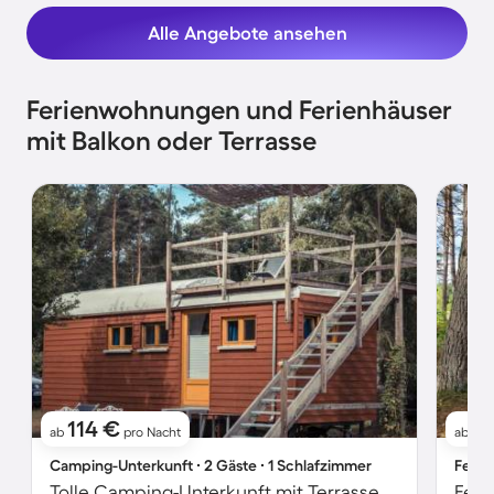
Alle Angebote ansehen
Ferienwohnungen und Ferienhäuser
mit Balkon oder Terrasse
114 €
1
ab
pro Nacht
ab
Camping-Unterkunft ∙ 2 Gäste ∙ 1 Schlafzimmer
Ferie
Tolle Camping-Unterkunft mit Terrasse