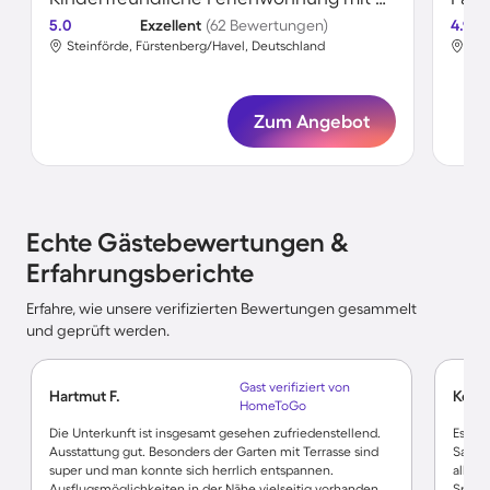
5.0
Exzellent
(62 Bewertungen)
4.9
Steinförde, Fürstenberg/Havel, Deutschland
Für
Zum Angebot
Echte Gästebewertungen &
Erfahrungsberichte
Erfahre, wie unsere verifizierten Bewertungen gesammelt
und geprüft werden.
Gast verifiziert von
Hartmut F.
Kerst
HomeToGo
Die Unterkunft ist insgesamt gesehen zufriedenstellend.
Es ist
Ausstattung gut. Besonders der Garten mit Terrasse sind
Sauna
super und man konnte sich herrlich entspannen.
allem 
Ausflugsmöglichkeiten in der Nähe vielseitig vorhanden.
Spiele