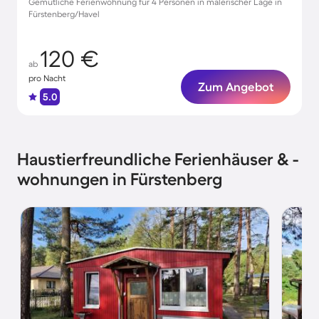
Gemütliche Ferienwohnung für 4 Personen in malerischer Lage in
Fürstenberg/Havel
120 €
ab
pro Nacht
Zum Angebot
5.0
Haustierfreundliche Ferienhäuser & -
wohnungen in Fürstenberg