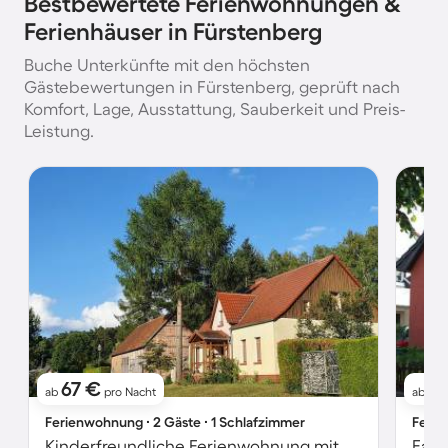
Bestbewertete Ferienwohnungen &
Ferienhäuser in Fürstenberg
Buche Unterkünfte mit den höchsten
Gästebewertungen in Fürstenberg, geprüft nach
Komfort, Lage, Ausstattung, Sauberkeit und Preis-
Leistung.
67 €
1
ab
pro Nacht
ab
Ferienwohnung ∙ 2 Gäste ∙ 1 Schlafzimmer
Ferie
Kinderfreundliche Ferienwohnung mit Grill und Garten | Haustierfreundlich