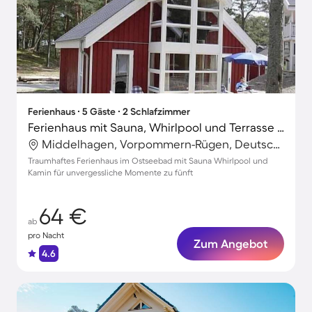
Ferienhaus ∙ 5 Gäste ∙ 2 Schlafzimmer
Ferienhaus mit Sauna, Whirlpool und Terrasse | Naturblick
Middelhagen, Vorpommern-Rügen, Deutschland
Traumhaftes Ferienhaus im Ostseebad mit Sauna Whirlpool und
Kamin für unvergessliche Momente zu fünft
64 €
ab
pro Nacht
Zum Angebot
4.6