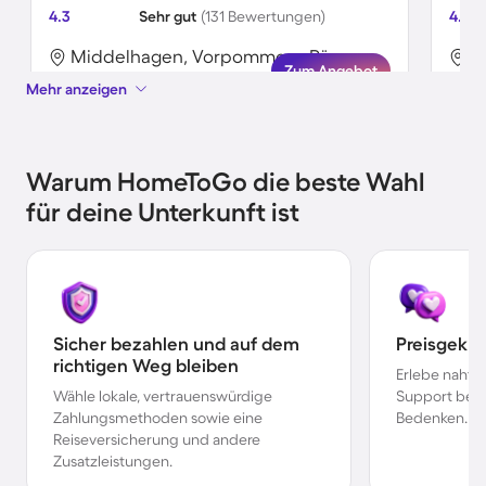
4.3
Sehr gut
(131 Bewertungen)
4.7
Middelhagen, Vorpommern-Rügen, Deutschland
Zum Angebot
Mehr anzeigen
Warum HomeToGo die beste Wahl
für deine Unterkunft ist
Sicher bezahlen und auf dem
Preisgekr
richtigen Weg bleiben
Erlebe nahtl
Wähle lokale, vertrauenswürdige
Support bei 
Zahlungsmethoden sowie eine
Bedenken.
Reiseversicherung und andere
Zusatzleistungen.