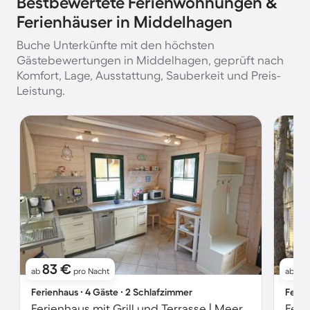
Bestbewertete Ferienwohnungen &
Ferienhäuser in Middelhagen
Buche Unterkünfte mit den höchsten
Gästebewertungen in Middelhagen, geprüft nach
Komfort, Lage, Ausstattung, Sauberkeit und Preis-
Leistung.
83 €
7
ab
pro Nacht
ab
Ferienhaus ∙ 4 Gäste ∙ 2 Schlafzimmer
Ferie
Ferienhaus mit Grill und Terrasse | Meerblick
Feri