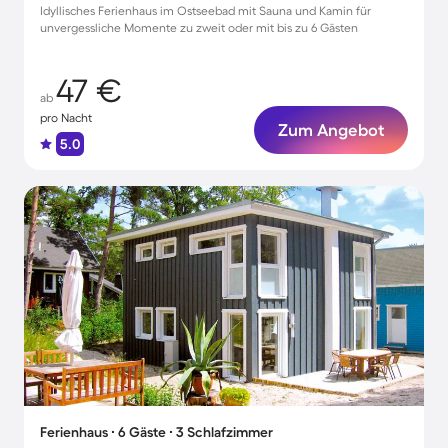
Idyllisches Ferienhaus im Ostseebad mit Sauna und Kamin für
unvergessliche Momente zu zweit oder mit bis zu 6 Gästen
47 €
ab
pro Nacht
Zum Angebot
5.0
Ferienhaus ∙ 6 Gäste ∙ 3 Schlafzimmer