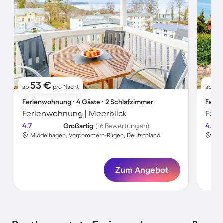
53 €
4
ab
pro Nacht
ab
Ferienwohnung ∙ 4 Gäste ∙ 2 Schlafzimmer
Ferie
Ferienwohnung | Meerblick
Feri
4.7
Großartig
(16 Bewertungen)
4.3
Middelhagen, Vorpommern-Rügen, Deutschland
Mid
Zum Angebot