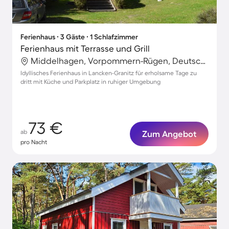
Ferienhaus ∙ 3 Gäste ∙ 1 Schlafzimmer
Ferienhaus mit Terrasse und Grill
Middelhagen, Vorpommern-Rügen, Deutschland
Idyllisches Ferienhaus in Lancken-Granitz für erholsame Tage zu
dritt mit Küche und Parkplatz in ruhiger Umgebung
73 €
ab
Zum Angebot
pro Nacht