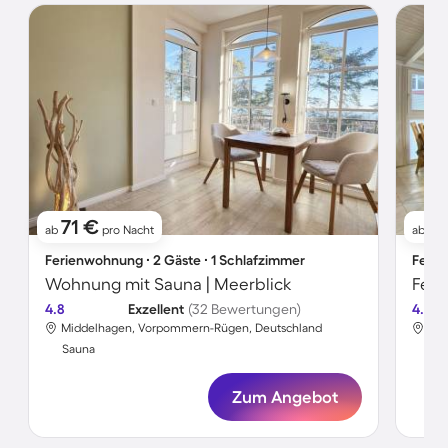
71 €
8
ab
pro Nacht
ab
Ferienwohnung ∙ 2 Gäste ∙ 1 Schlafzimmer
Ferie
Wohnung mit Sauna | Meerblick
4.8
Exzellent
(32 Bewertungen)
4.4
Middelhagen, Vorpommern-Rügen, Deutschland
Mid
Sauna
Sa
Zum Angebot