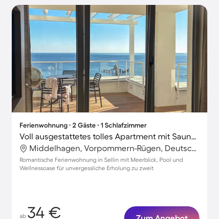
Ferienwohnung ∙ 2 Gäste ∙ 1 Schlafzimmer
Voll ausgestattetes tolles Apartment mit Sauna, Pool und Garten | Meerblick | Strand in der Nähe | Hunde erlaubt
Middelhagen, Vorpommern-Rügen, Deutschland
Romantische Ferienwohnung in Sellin mit Meerblick, Pool und
Wellnessoase für unvergessliche Erholung zu zweit
34 €
ab
Zum Angebot