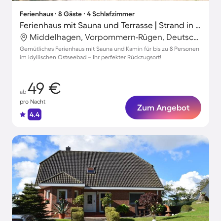
Ferienhaus ∙ 8 Gäste ∙ 4 Schlafzimmer
Ferienhaus mit Sauna und Terrasse | Strand in der Nähe
Middelhagen, Vorpommern-Rügen, Deutschland
Gemütliches Ferienhaus mit Sauna und Kamin für bis zu 8 Personen
im idyllischen Ostseebad – Ihr perfekter Rückzugsort!
49 €
ab
pro Nacht
Zum Angebot
4.4