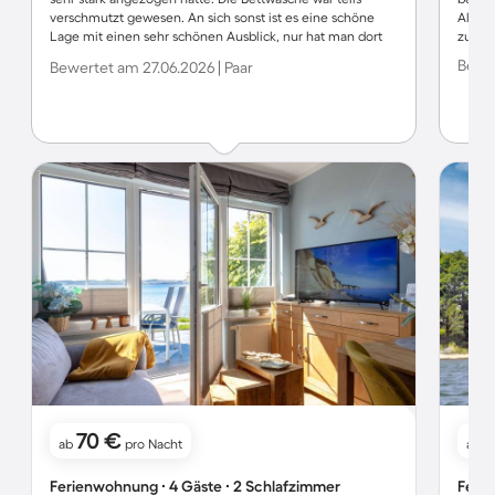
verschmutzt gewesen. An sich sonst ist es eine schöne
Alles 
Lage mit einen sehr schönen Ausblick, nur hat man dort
zu jed
sehr schwer seine Ruhe, da immer wieder Hunde
Bewer
Bewertet am 27.06.2026 | Paar
(unangeleint) mit einmal auf unserer Terrasse standen.
Unsere Hunde fanden es nicht wirklich schön. Man hätte
bis zum Restaurant eine Abgrenzung errichten sollen, da
auch fremde Leute, die keine Wohnung dort gemietet
hatten vor unserer Terasse standen.
70 €
ab
pro Nacht
ab
Ferienwohnung ∙ 4 Gäste ∙ 2 Schlafzimmer
Ferie