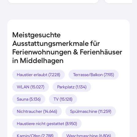
Meistgesuchte
Ausstattungsmerkmale für
Ferienwohnungen & Ferienhäuser
in Middelhagen
Haustier erlaubt (7.228)
Terrasse/Balkon (7.193)
WLAN (15.027)
Parkplatz (1.134)
Sauna (5.136)
TV (15.128)
Nichtraucher (14.646)
Spülmaschine (11.259)
Haustiere nicht gestattet (8.950)
Kamin/Ofen (2.788)
Waschmaschine (6.806)