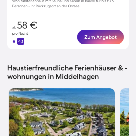
Wohlfühlferienhaus mit Sauna und Kamin in Baabe für bis zu 6
Personen - Ihr Rückzugsort an der Ostsee
58 €
ab
pro Nacht
Zum Angebot
4.1
Haustierfreundliche Ferienhäuser & -
wohnungen in Middelhagen