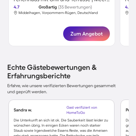
4.7
Großartig
(35 Bewertungen)
4.5
Middelhagen, Vorpommern-Rügen, Deutschland
Mid
Zum Angebot
Echte Gästebewertungen &
Erfahrungsberichte
Erfahre, wie unsere verifizierten Bewertungen gesammelt
und geprüft werden.
Gast verifiziert von
Sandra w.
Petra
HomeToGo
Die Unterkunft an sich ist ok. Die Sauberkeit lässt leider zu
Das Ha
wünschen übrig. In einigen Ecken waren noch starker
große
Staub sowie Irgendwelche Essens Reste, was die Ameisen
auf d
sehr stark angezogen hatte. Die Bettwäsche war teils
besser