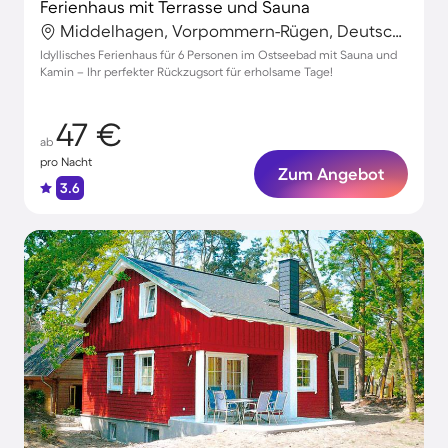
Ferienhaus mit Terrasse und Sauna
Middelhagen, Vorpommern-Rügen, Deutschland
Idyllisches Ferienhaus für 6 Personen im Ostseebad mit Sauna und
Kamin – Ihr perfekter Rückzugsort für erholsame Tage!
47 €
ab
pro Nacht
Zum Angebot
3.6