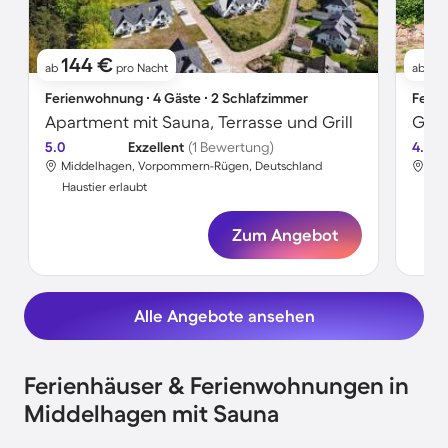
144 €
41
ab
pro Nacht
ab
Ferienwohnung ∙ 4 Gäste ∙ 2 Schlafzimmer
Ferie
Apartment mit Sauna, Terrasse und Grill
5.0
Exzellent
(1 Bewertung)
4.0
Middelhagen, Vorpommern-Rügen, Deutschland
Mid
Haustier erlaubt
Hau
Zum Angebot
Alle Angebote ansehen
Ferienhäuser & Ferienwohnungen in
Middelhagen mit Sauna