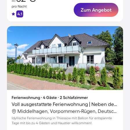
ab
pro Nacht
Zum Angebot
4.1
Ferienwohnung ∙ 4 Gäste ∙ 2 Schlafzimmer
Voll ausgestattete Ferienwohnung | Neben dem Strand | Haustiere erlaubt
Middelhagen, Vorpommern-Rügen, Deutschland
Idyllische Ferienwohnung in Thiessow mit Balkon für entspannte
Tage mit bis zu 4 Gästen und Haustier willkommen!