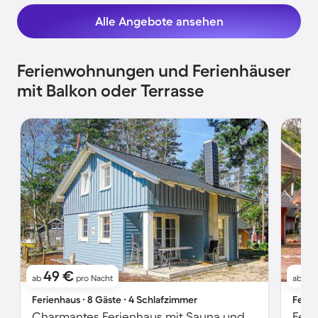
Alle Angebote ansehen
Ferienwohnungen und Ferienhäuser
mit Balkon oder Terrasse
49 €
6
ab
pro Nacht
ab
Ferienhaus ∙ 8 Gäste ∙ 4 Schlafzimmer
Ferie
Charmantes Ferienhaus mit Sauna und Terrasse | Neben dem Strand